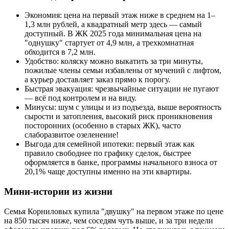
Экономия: цена на первый этаж ниже в среднем на 1–
1,3 млн рублей, а квадратный метр здесь — самый
доступный. В ЖК 2025 года минимальная цена на
"однушку" стартует от 4,9 млн, а трехкомнатная
обходится в 7,2 млн.
Удобство: коляску можно выкатить за три минуты,
пожилые члены семьи избавлены от мучений с лифтом,
а курьер доставляет заказ прямо к порогу.
Быстрая эвакуация: чрезвычайные ситуации не пугают
— всё под контролем и на виду.
Минусы: шум с улицы и из подъезда, выше вероятность
сырости и затопления, высокий риск проникновения
посторонних (особенно в старых ЖК), часто
слаборазвитое озеленение!
Выгода для семейной ипотеки: первый этаж как
правило свободнее по графику сделок, быстрее
оформляется в банке, программы начального взноса от
20,1% чаще доступны именно на эти квартиры.
Мини-истории из жизни
Семья Корниловых купила "двушку" на первом этаже по цене
на 850 тысяч ниже, чем соседям чуть выше, и за три недели