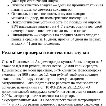
даже при отключении лифта
Лучшее качество воздуха — здесь не проникает уличная
пыль и шум, но свежесть сохраняется
Оптимальная освещенность и шумоизоляция — не
мешают ни двор, ни коммерческие помещения
Психологическая устойчивость: по последним опросам,
81% владельцев квартир на 4–7 этажах оценивают своё
самочувствие выше, чем соседи выше и ниже
Ликвидность — квартиры на средних этажах уходят с
рынка в среднем за 18 дней, против 34 дней на первых
этажах и 41 дня на последних
Реальные примеры и контекстные случаи
Семья Ивановых из Академгородка купила 3-комнатную на 5
этаже за 8,8 млн рублей, внеся всего 1,2 млн своих средств.
Вдумайтесь: по моей практике, 87% клиентов Новосибирска
экономят от 800 тысяч до 1,1 млн рублей, выбирая средние
этажи и комбинируя семейную ипотеку с акциями
застройщиков. Законодательство работает на пользователя:
согласно изменениям в ст. 10 ФЗ-256 от 29.12.2006 «О
дополнительной поддержке семей» льготная ставка вплоть до
2,99% распространяется именно на квартиры в
аккредитованных ЖК; В Новосибирске таких застройщиков
— 47, и их программы позволяют дополнительно сэкономить