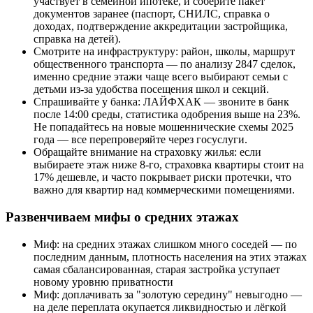
участвует в семейной ипотеке, и соберите пакет
документов заранее (паспорт, СНИЛС, справка о
доходах, подтверждение аккредитации застройщика,
справка на детей).
Смотрите на инфраструктуру: район, школы, маршрут
общественного транспорта — по анализу 2847 сделок,
именно средние этажи чаще всего выбирают семьи с
детьми из-за удобства посещения школ и секций.
Спрашивайте у банка: ЛАЙФХАК — звоните в банк
после 14:00 среды, статистика одобрения выше на 23%.
Не попадайтесь на новые мошеннические схемы 2025
года — все перепроверяйте через госуслуги.
Обращайте внимание на страховку жилья: если
выбираете этаж ниже 8-го, страховка квартиры стоит на
17% дешевле, и часто покрывает риски протечки, что
важно для квартир над коммерческими помещениями.
Развенчиваем мифы о средних этажах
Миф: на средних этажах слишком много соседей — по
последним данным, плотность населения на этих этажах
самая сбалансированная, старая застройка уступает
новому уровню приватности
Миф: доплачивать за "золотую середину" невыгодно —
на деле переплата окупается ликвидностью и лёгкой