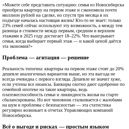
«Можете себе представить ситуацию: семья из Новосибирска
приобрела квартиру на первом этаже и сэкономила почти
миллион рублей на сделке, но спустя три месяца в их
подъезде началась настоящая жизнь! Кто-то не знает: только
23% семей сейчас используют эту возможность, а между тем
разница в стоимости между первым, средним и верхним
этажами в 2025 году достигает 18–22%. Что выигрывает
семья, когда выбирает первый этаж — и какой ценой даётся
эта экономия?»
Проблема — агитация — решение
Реальность типична: квартиры на первом этаже стоят до 20%
дешевле аналогичных вариантов выше, но эта выгода не
всегда очевидна с первого взгляда. Дешевле не значит хуже,
если учтены все нюансы. Банкиры охотно дают одобрение по
семейной ипотеке на такие квартиры, ведь
платежеспособность семьи и ликвидность жилья на старте
сбалансированы. Но вот чиновник сталкивается с жалобами
на шум и проблемы с безопасностью — эта статистика
регулярно возникает в отчетах Управляющих компаний
Новосибирска.
Всё о выгоде и рисках — простым языком