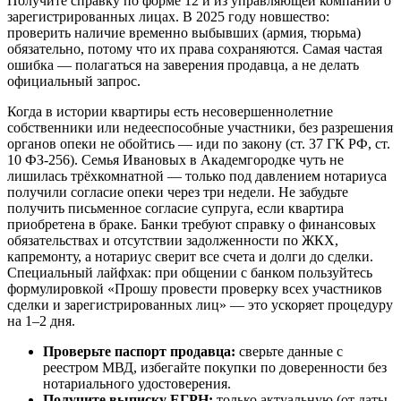
Получите справку по форме 12 и из управляющей компании о
зарегистрированных лицах. В 2025 году новшество:
проверить наличие временно выбывших (армия, тюрьма)
обязательно, потому что их права сохраняются. Самая частая
ошибка — полагаться на заверения продавца, а не делать
официальный запрос.
Когда в истории квартиры есть несовершеннолетние
собственники или недееспособные участники, без разрешения
органов опеки не обойтись — иди по закону (ст. 37 ГК РФ, ст.
10 ФЗ-256). Семья Ивановых в Академгородке чуть не
лишилась трёхкомнатной — только под давлением нотариуса
получили согласие опеки через три недели. Не забудьте
получить письменное согласие супруга, если квартира
приобретена в браке. Банки требуют справку о финансовых
обязательствах и отсутствии задолженности по ЖКХ,
капремонту, а нотариус сверит все счета и долги до сделки.
Специальный лайфхак: при общении с банком пользуйтесь
формулировкой «Прошу провести проверку всех участников
сделки и зарегистрированных лиц» — это ускоряет процедуру
на 1–2 дня.
Проверьте паспорт продавца:
сверьте данные с
реестром МВД, избегайте покупки по доверенности без
нотариального удостоверения.
Получите выписку ЕГРН:
только актуальную (от даты