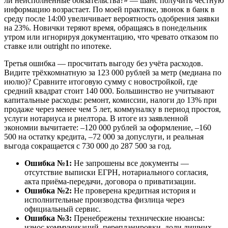
ли неисполненные обязательства?» — шанс получить честную
информацию возрастает. По моей практике, звонок в банк в
среду после 14:00 увеличивает вероятность одобрения заявки
на 23%. Новички теряют время, обращаясь в понедельник
утром или игнорируя документацию, что чревато отказом по
ставке или outright по ипотеке.
Третья ошибка — просчитать выгоду без учёта расходов.
Видите трёхкомнатную за 123 000 рублей за метр (медиана по
июлю)? Сравните итоговую сумму с новостройкой, где
средний квадрат стоит 140 000. Большинство не учитывают
капитальные расходы: ремонт, комиссии, налоги до 13% при
продаже через менее чем 5 лет, коммуналку в период простоя,
услуги нотариуса и риелтора. В итоге из заявленной
экономии вычитаете: –120 000 рублей за оформление, –160
500 на остатку кредита, –72 000 за допуслуги, и реальная
выгода сокращается с 730 000 до 287 500 за год.
Ошибка №1:
Не запрошены все документы —
отсутствие выписки ЕГРН, нотариального согласия,
акта приёма-передачи, договора о приватизации.
Ошибка №2:
Не проверена кредитная история и
исполнительные производства физлица через
официальный сервис.
Ошибка №3:
Пренебрежены технические нюансы:
износ коммуникаций, перепланировки, доли лишних