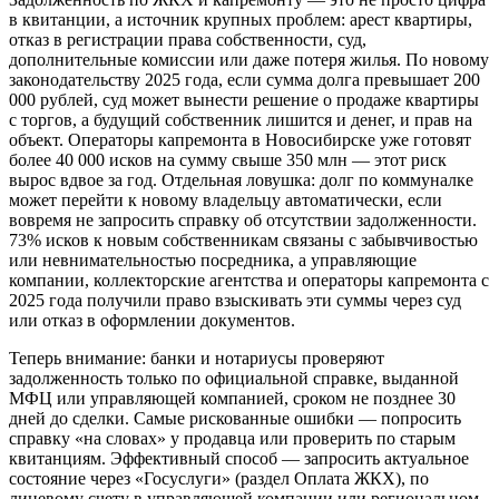
в квитанции, а источник крупных проблем: арест квартиры,
отказ в регистрации права собственности, суд,
дополнительные комиссии или даже потеря жилья. По новому
законодательству 2025 года, если сумма долга превышает 200
000 рублей, суд может вынести решение о продаже квартиры
с торгов, а будущий собственник лишится и денег, и прав на
объект. Операторы капремонта в Новосибирске уже готовят
более 40 000 исков на сумму свыше 350 млн — этот риск
вырос вдвое за год. Отдельная ловушка: долг по коммуналке
может перейти к новому владельцу автоматически, если
вовремя не запросить справку об отсутствии задолженности.
73% исков к новым собственникам связаны с забывчивостью
или невнимательностью посредника, а управляющие
компании, коллекторские агентства и операторы капремонта с
2025 года получили право взыскивать эти суммы через суд
или отказ в оформлении документов.
Теперь внимание: банки и нотариусы проверяют
задолженность только по официальной справке, выданной
МФЦ или управляющей компанией, сроком не позднее 30
дней до сделки. Самые рискованные ошибки — попросить
справку «на словах» у продавца или проверить по старым
квитанциям. Эффективный способ — запросить актуальное
состояние через «Госуслуги» (раздел Оплата ЖКХ), по
лицевому счету в управляющей компании или региональном