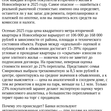
Новосибирске в 2025 году. Самое опасное — ошибиться с
реальной рыночной стоимостью: именно она определяет,
останется ли у вас запас для ремонта, перепланировки и
платежей по ипотеке, или вы лишитесь всех средств на
комиссии и налоги.
Осенью 2025 года цена квадратного метра вторичной
квартиры в Новосибирске варьирует от 106 000 до 168 000
рублей в зависимости от района, площади и технического
состояния объекта. Разрыв между «идеальной» оценкой и
публикуемой в объявлении достигает 15–39%: продают
угловые и проходные квартиры со «скрытым» износом по
цене элитного жилья — новичок этого не заметит до
подписания договора. На практике, неверная оценка
стоимости вносит до 21% переплаты. Представьте: семья
Смирновых выбрала трехкомнатную за 8,5 млн рублей в
центре, ориентируясь на средние значения в объявлениях, а к
сделке выясняется — цена на аналогичной в соседнем доме, с
тем же ремонтом и видом на парк, меньше на 1,1 млн. Только
23% покупателей заранее делают экспертную оценку через
независимого аналитика, а большинство переплачивает и
теряет право на торг с продавцом.
Почему это происходит? Банки используют
автоматизированные алгоритмы — при подаче на ипотеку