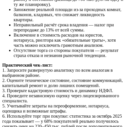
ту же планировку).
Занижение реальной площади из-за проходных комнат,
балконов, кладовых, что снижает ликвидность
квартиры.
Неправильный расчёт срока владения — налог при
перепродаже до 13% от всей суммы.
Включение в стоимость расходов на юристов,
нотариуса, риелтора как «обязательные траты», хотя
часть можно исключить грамотным анализом.
Отсутствие торга со стороны покупателя — результат
страха отказа и незнания рыночной тенденции.
Практический чек-лист:
1. Запросите развернутую аналитику по всем аналогам в
выбранном районе.
2. Оцените техническое состояние, состояние коммуникаций,
капитальный ремонт и долю лишних помещений.
3. Проверьте кадастровую стоимость и динамику НДФЛ.
4. Проведите независимую оценку через лицензированного
специалиста.
5. Учитывайте затраты на переоформление, нотариуса,
оценщика и возможные штрафы.
6. Используйте торг при покупке: статистика за октябрь 2025
года показывает — у 68% покупателей реально получилось
снизить цену на 220–450 тыс. рублей после дополнительного