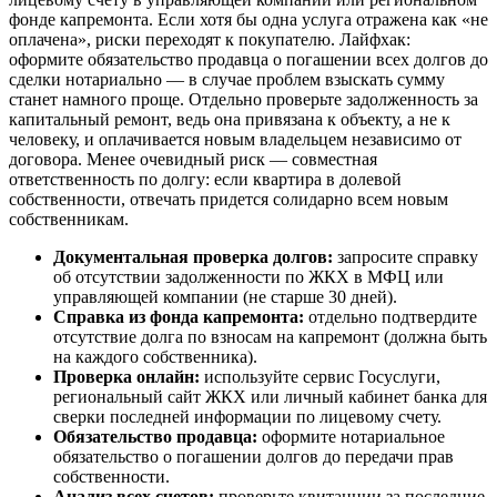
фонде капремонта. Если хотя бы одна услуга отражена как «не
оплачена», риски переходят к покупателю. Лайфхак:
оформите обязательство продавца о погашении всех долгов до
сделки нотариально — в случае проблем взыскать сумму
станет намного проще. Отдельно проверьте задолженность за
капитальный ремонт, ведь она привязана к объекту, а не к
человеку, и оплачивается новым владельцем независимо от
договора. Менее очевидный риск — совместная
ответственность по долгу: если квартира в долевой
собственности, отвечать придется солидарно всем новым
собственникам.
Документальная проверка долгов:
запросите справку
об отсутствии задолженности по ЖКХ в МФЦ или
управляющей компании (не старше 30 дней).
Справка из фонда капремонта:
отдельно подтвердите
отсутствие долга по взносам на капремонт (должна быть
на каждого собственника).
Проверка онлайн:
используйте сервис Госуслуги,
региональный сайт ЖКХ или личный кабинет банка для
сверки последней информации по лицевому счету.
Обязательство продавца:
оформите нотариальное
обязательство о погашении долгов до передачи прав
собственности.
Анализ всех счетов:
проверьте квитанции за последние