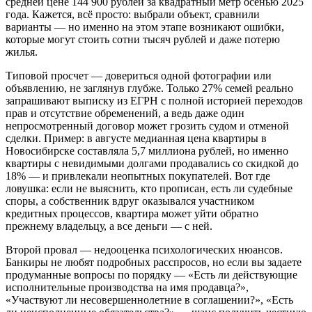
средней цене 144 900 рублей за квадратный метр осенью 2025
года. Кажется, всё просто: выбрали объект, сравнили
варианты — но именно на этом этапе возникают ошибки,
которые могут стоить сотни тысяч рублей и даже потерю
жилья.
Типовой просчет — довериться одной фотографии или
объявлению, не заглянув глубже. Только 27% семей реально
запрашивают выписку из ЕГРН с полной историей переходов
прав и отсутствие обременений, а ведь даже один
непросмотренный договор может грозить судом и отменой
сделки. Пример: в августе медианная цена квартиры в
Новосибирске составляла 5,7 миллиона рублей, но именно
квартиры с невидимыми долгами продавались со скидкой до
18% — и привлекали неопытных покупателей. Вот где
ловушка: если не выяснить, кто прописан, есть ли судебные
споры, а собственник вдруг оказывался участником
кредитных процессов, квартира может уйти обратно
прежнему владельцу, а все деньги — с ней.
Второй провал — недооценка психологических нюансов.
Банкиры не любят подробных расспросов, но если вы задаете
продуманные вопросы по порядку — «Есть ли действующие
исполнительные производства на имя продавца?»,
«Участвуют ли несовершеннолетние в соглашении?», «Есть