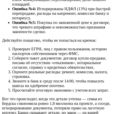
площадей.
Ошибка №4:
Игнорированы НДФЛ (13%) при быстрой
перепродаже, расходы на капремонт, комиссии банку и
нотариусу.
Ошибка №5:
Покупка по заниженной цене в договоре,
что чревато штрафами и невозможностью признания
законности сделки.
Действуйте пошагово, чтобы не попасться на крючок:
Проверьте ЕГРН, лиц с правом пользования, историю
паспортов собственников через ФМС.
Соберите пакет документов: договор купли-продажи,
письма об отсутствии «отказников», нотариальное
согласие, справку о кредитных обязательствах.
Оцените реальные расходы: ремонт, комиссия, налоги,
страховка.
Звоните в банк в среду после 14:00, чтобы повысить
шансы на одобрение ипотеки.
Просчитайте итоговую экономию с учетом всех затрат.
Вот что происходит, когда эти детали учтены — семья из
Бердска сэкономила ровно 1,8 миллиона на проекте, а соседи,
игнорировавшие документы, потеряли право на льготную
ипотеку. Банки скрывают детали, но закон — на вашей