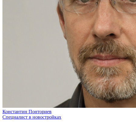
Константин Понториев
Специалист в новостройках