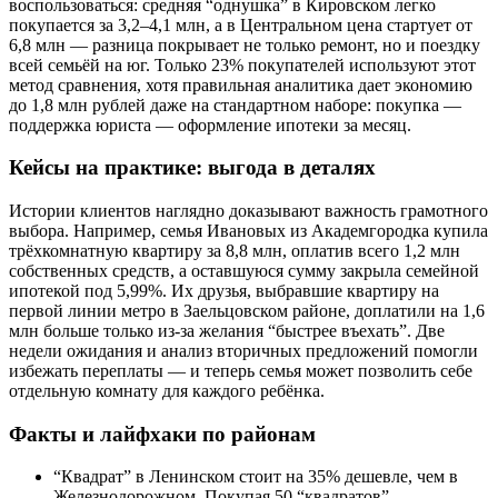
воспользоваться: средняя “однушка” в Кировском легко
покупается за 3,2–4,1 млн, а в Центральном цена стартует от
6,8 млн — разница покрывает не только ремонт, но и поездку
всей семьёй на юг. Только 23% покупателей используют этот
метод сравнения, хотя правильная аналитика дает экономию
до 1,8 млн рублей даже на стандартном наборе: покупка —
поддержка юриста — оформление ипотеки за месяц.
Кейсы на практике: выгода в деталях
Истории клиентов наглядно доказывают важность грамотного
выбора. Например, семья Ивановых из Академгородка купила
трёхкомнатную квартиру за 8,8 млн, оплатив всего 1,2 млн
собственных средств, а оставшуюся сумму закрыла семейной
ипотекой под 5,99%. Их друзья, выбравшие квартиру на
первой линии метро в Заельцовском районе, доплатили на 1,6
млн больше только из-за желания “быстрее въехать”. Две
недели ожидания и анализ вторичных предложений помогли
избежать переплаты — и теперь семья может позволить себе
отдельную комнату для каждого ребёнка.
Факты и лайфхаки по районам
“Квадрат” в Ленинском стоит на 35% дешевле, чем в
Железнодорожном. Покупая 50 “квадратов”