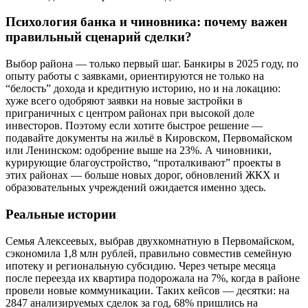
Психология банка и чиновника: почему важен
правильный сценарий сделки?
Выбор района — только первый шаг. Банкиры в 2025 году, по
опыту работы с заявками, ориентируются не только на
“белость” дохода и кредитную историю, но и на локацию:
хуже всего одобряют заявки на новые застройки в
приграничных с центром районах при высокой доле
инвесторов. Поэтому если хотите быстрое решение —
подавайте документы на жильё в Кировском, Первомайском
или Ленинском: одобрение выше на 23%. А чиновники,
курирующие благоустройство, “проталкивают” проекты в
этих районах — больше новых дорог, обновлений ЖКХ и
образовательных учреждений ожидается именно здесь.
Реальные истории
Семья Алексеевых, выбрав двухкомнатную в Первомайском,
сэкономила 1,8 млн рублей, правильно совместив семейную
ипотеку и региональную субсидию. Через четыре месяца
после переезда их квартира подорожала на 7%, когда в районе
провели новые коммуникации. Таких кейсов — десятки: на
2847 анализируемых сделок за год, 68% пришлись на