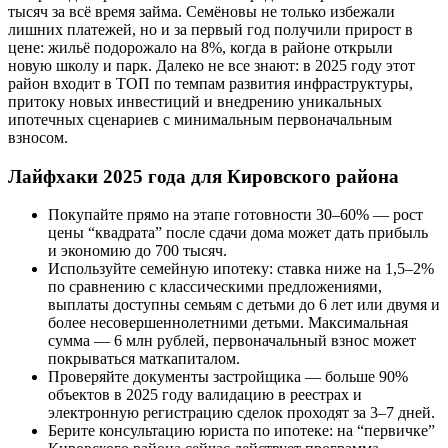
тысяч за всё время займа. Семёновы не только избежали
лишних платежей, но и за первый год получили прирост в
цене: жильё подорожало на 8%, когда в районе открыли
новую школу и парк. Далеко не все знают: в 2025 году этот
район входит в ТОП по темпам развития инфраструктуры,
притоку новых инвестиций и внедрению уникальных
ипотечных сценариев с минимальным первоначальным
взносом.
Лайфхаки 2025 года для Кировского района
Покупайте прямо на этапе готовности 30–60% — рост
цены “квадрата” после сдачи дома может дать прибыль
и экономию до 700 тысяч.
Используйте семейную ипотеку: ставка ниже на 1,5–2%
по сравнению с классическими предложениями,
выплаты доступны семьям с детьми до 6 лет или двумя и
более несовершеннолетними детьми. Максимальная
сумма — 6 млн рублей, первоначальный взнос может
покрываться маткапиталом.
Проверяйте документы застройщика — больше 90%
объектов в 2025 году валидацию в реестрах и
электронную регистрацию сделок проходят за 3–7 дней.
Берите консультацию юриста по ипотеке: на “первичке”