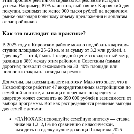
этим простым рейтингом скрываются реальные истории
успеха. Например, 87% клиентов, выбравших Кировский для
покупки, экономят не менее 900 тысяч рублей на первичном
рынке благодаря большому объёму предложения и доплатам
от застройщиков.
Как это выглядит на практике?
В 2025 году в Кировском районе можно подобрать квартиру-
студию площадью 25–28 кв. м за сумму от 3,2 млн рублей, а
“двушку” — от 4,7 млн. По средней цене за квадратный метр,
разница в 38% между этим районом и Советским (самым
дорогим) позволит сэкономить на 30–40% площади или
полностью закрыть расходы на ремонт.
Допустим, вы рассматриваете ипотеку. Мало кто знает, что в
Новосибирске работает 47 аккредитованных застройщиков по
семейной ипотеке, а разница в переплате по кредиту за
квартиру может составить до 990 000 рублей в зависимости от
выбора программы. Вот как распределяются реальные выгоды
для семей с детьми:
«ЛАЙФХАК: используйте семейную ипотеку — ставка
ниже на 1,2–2,1% по сравнению с классической,
выходить на сделку лучше до конца II квартала 2025