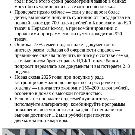
года: после этого сроки рассмотрения заявок в банках
могут быть удлинены из-за сезонного всплеска.»
Проверьте прямо сейчас — если у вас двое и более
детей, вы можете получить субсидию от государства на
первый взнос (до 700 тысяч рублей в Кировском, до 620
тысяч в Первомайском), а при комбинировании с
городскими программами эта сумма доходит до 950
тысяч.
Ошибка: 73% семей подают пакет документов на
ипотеку разом, забывая об очередности справок —
правильнее сначала получить выписку о составе семьи,
а только потом брать справку НДФЛ, иначе банки
попросят переделать все документы и вы потеряете 2–3
недели.
Новая схема 2025 года: при покупке у ряда
застройщиков можно договориться о рассрочке на
отделку — иногда это экономит 150–200 тысяч рублей,
особенно в домах с высокой готовностью.
Если вы не попадаете под семейную ипотеку —
используйте альтернативу: комбинируйте программы
повышения доступности жилья для IT-специалистов —
выгода достигает 1,2 млн рублей при покупке
двухкомнатной квартиры.