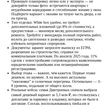
Проверьте планировку лично или у эксперта — не
доверяйте только фото: встречаются квартиры с
неудобными коридорами и стеснёнными зонами у окна.
Подберите вариант с окнами на тихую часть двора, а не
на проезд.
Тип отделки: White box удобен, но требует
дополнительных вложений (до 8% от стоимости), а
предчистовая — минимум месяц дополнительного
ремонта. Требуйте у менеджера полный перечень работ,
вплоть до сантехники и разводки электрики, чтобы
избежать неприятных сюрпризов.
Документы: заранее запросите выписку из ЕГРН,
разрешение на строительство, справки по
коммунальным платежам. По анализу 2025 года, 11%
сделок с новостройками сопровождались выявленными
юридическими ошибками или незавершёнными
регистрациями.
Выбор этажа — важнее, чем кажется. Первые этажи
дешевле, но шумнее. А на высоких актуальны
“сквозняки” и солнечные перегревы. Оптимально — 3–
8 уровень, подальше от общего холла.
Реальные кейсы: семья Дмитриевых сначала выбрала
самый дешевый вариант за 5,3 млн ₽, но столкнулась с
доплатами за парковку и кладовку, которых не было в
договоре. Соседи, воспользовавшись трейд-ин и