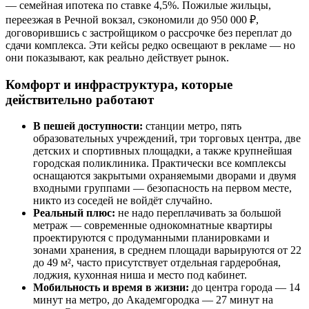
— семейная ипотека по ставке 4,5%. Пожилые жильцы,
переезжая в Речной вокзал, сэкономили до 950 000 ₽,
договорившись с застройщиком о рассрочке без переплат до
сдачи комплекса. Эти кейсы редко освещают в рекламе — но
они показывают, как реально действует рынок.
Комфорт и инфраструктура, которые
действительно работают
В пешей доступности:
станции метро, пять
образовательных учреждений, три торговых центра, две
детских и спортивных площадки, а также крупнейшая
городская поликлиника. Практически все комплексы
оснащаются закрытыми охраняемыми дворами и двумя
входными группами — безопасность на первом месте,
никто из соседей не войдёт случайно.
Реальный плюс:
не надо переплачивать за большой
метраж — современные однокомнатные квартиры
проектируются с продуманными планировками и
зонами хранения, в среднем площади варьируются от 22
до 49 м², часто присутствует отдельная гардеробная,
лоджия, кухонная ниша и место под кабинет.
Мобильность и время в жизни:
до центра города — 14
минут на метро, до Академгородка — 27 минут на