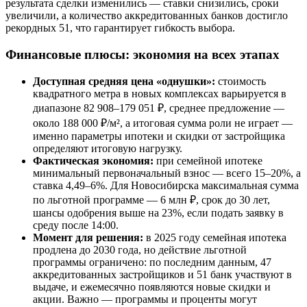
результата сделки изменились — ставки снизились, сроки
увеличили, а количество аккредитованных банков достигло
рекордных 51, что гарантирует гибкость выбора.
Финансовые плюсы: экономия на всех этапах
Доступная средняя цена «однушки»:
стоимость
квадратного метра в новых комплексах варьируется в
диапазоне 82 908–179 051 ₽, среднее предложение —
около 188 000 ₽/м², а итоговая сумма роли не играет —
именно параметры ипотеки и скидки от застройщика
определяют итоговую нагрузку.
Фактическая экономия:
при семейной ипотеке
минимальный первоначальный взнос — всего 15–20%, а
ставка 4,49–6%. Для Новосибирска максимальная сумма
по льготной программе — 6 млн ₽, срок до 30 лет,
шансы одобрения выше на 23%, если подать заявку в
среду после 14:00.
Момент для решения:
в 2025 году семейная ипотека
продлена до 2030 года, но действие льготной
программы ограничено: по последним данным, 47
аккредитованных застройщиков и 51 банк участвуют в
выдаче, и ежемесячно появляются новые скидки и
акции. Важно — программы и проценты могут