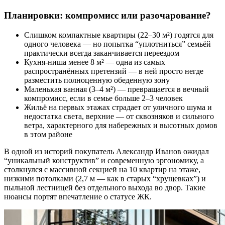
Планировки: компромисс или разочарование?
Слишком компактные квартиры (22–30 м²) годятся для
одного человека — но попытка “уплотниться” семьёй
практически всегда заканчивается переездом
Кухня-ниша менее 8 м² — одна из самых
распространённых претензий — в ней просто негде
разместить полноценную обеденную зону
Маленькая ванная (3–4 м²) — превращается в вечный
компромисс, если в семье больше 2–3 человек
Жильё на первых этажах страдает от уличного шума и
недостатка света, верхние — от сквозняков и сильного
ветра, характерного для набережных и высотных домов
в этом районе
В одной из историй покупатель Александр Иванов ожидал
“уникальный конструктив” и современную эргономику, а
столкнулся с массивной секцией на 10 квартир на этаже,
низкими потолками (2,7 м — как в старых “хрущевках”) и
пыльной лестницей без отдельного выхода во двор. Такие
нюансы портят впечатление о статусе ЖК.