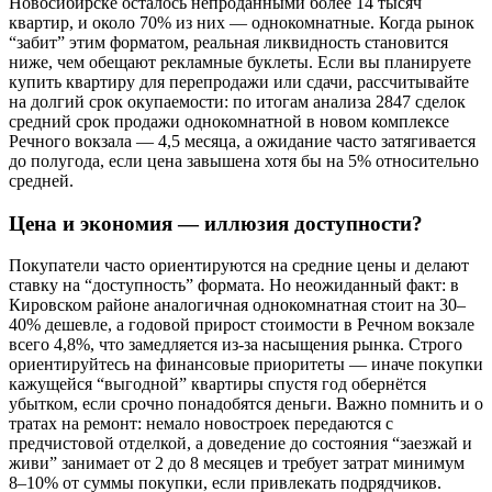
Новосибирске осталось непроданными более 14 тысяч
квартир, и около 70% из них — однокомнатные. Когда рынок
“забит” этим форматом, реальная ликвидность становится
ниже, чем обещают рекламные буклеты. Если вы планируете
купить квартиру для перепродажи или сдачи, рассчитывайте
на долгий срок окупаемости: по итогам анализа 2847 сделок
средний срок продажи однокомнатной в новом комплексе
Речного вокзала — 4,5 месяца, а ожидание часто затягивается
до полугода, если цена завышена хотя бы на 5% относительно
средней.
Цена и экономия — иллюзия доступности?
Покупатели часто ориентируются на средние цены и делают
ставку на “доступность” формата. Но неожиданный факт: в
Кировском районе аналогичная однокомнатная стоит на 30–
40% дешевле, а годовой прирост стоимости в Речном вокзале
всего 4,8%, что замедляется из-за насыщения рынка. Строго
ориентируйтесь на финансовые приоритеты — иначе покупки
кажущейся “выгодной” квартиры спустя год обернётся
убытком, если срочно понадобятся деньги. Важно помнить и о
тратах на ремонт: немало новостроек передаются с
предчистовой отделкой, а доведение до состояния “заезжай и
живи” занимает от 2 до 8 месяцев и требует затрат минимум
8–10% от суммы покупки, если привлекать подрядчиков.