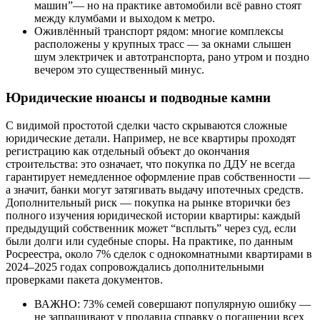
машин”— но на практике автомобили всё равно стоят
между клумбами и выходом к метро.
Оживлённый транспорт рядом: многие комплексы
расположены у крупных трасс — за окнами слышен
шум электричек и автотранспорта, рано утром и поздно
вечером это существенный минус.
Юридические нюансы и подводные камни
С видимой простотой сделки часто скрываются сложные
юридические детали. Например, не все квартиры проходят
регистрацию как отдельный объект до окончания
строительства: это означает, что покупка по ДДУ не всегда
гарантирует немедленное оформление прав собственности —
а значит, банки могут затягивать выдачу ипотечных средств.
Дополнительный риск — покупка на рынке вторички без
полного изучения юридической истории квартиры: каждый
предыдущий собственник может “всплыть” через суд, если
были долги или судебные споры. На практике, по данным
Росреестра, около 7% сделок с однокомнатными квартирами в
2024–2025 годах сопровождались дополнительными
проверками пакета документов.
ВАЖНО: 73% семей совершают популярную ошибку —
не запрашивают у продавца справку о погашении всех