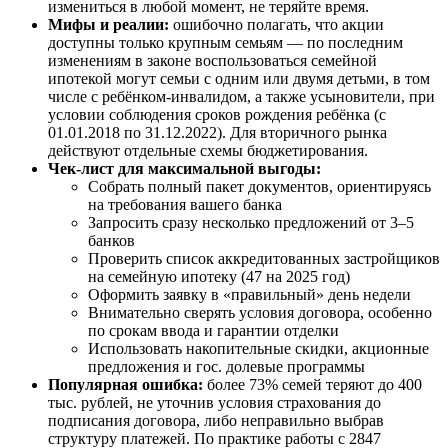
измениться в любой момент, не теряйте время.
Мифы и реалии:
ошибочно полагать, что акции
доступны только крупным семьям — по последним
изменениям в законе воспользоваться семейной
ипотекой могут семьи с одним или двумя детьми, в том
числе с ребёнком-инвалидом, а также усыновители, при
условии соблюдения сроков рождения ребёнка (с
01.01.2018 по 31.12.2022). Для вторичного рынка
действуют отдельные схемы бюджетирования.
Чек-лист для максимальной выгоды:
Собрать полный пакет документов, ориентируясь
на требования вашего банка
Запросить сразу несколько предложений от 3–5
банков
Проверить список аккредитованных застройщиков
на семейную ипотеку (47 на 2025 год)
Оформить заявку в «правильный» день недели
Внимательно сверять условия договора, особенно
по срокам ввода и гарантии отделки
Использовать накопительные скидки, акционные
предложения и гос. долевые программы
Популярная ошибка:
более 73% семей теряют до 400
тыс. рублей, не уточнив условия страхования до
подписания договора, либо неправильно выбрав
структуру платежей. По практике работы с 2847