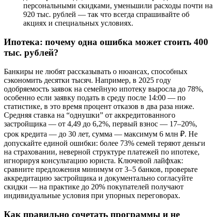
персональными скидками, уменьшили расходы почти на
920 тыс. рублей — так что всегда спрашивайте об
акциях и специальных условиях.
Ипотека: почему одна ошибка может стоить 400
тыс. рублей?
Банкиры не любят рассказывать о нюансах, способных
сэкономить десятки тысяч. Например, в 2025 году
одобряемость заявок на семейную ипотеку выросла до 78%,
особенно если заявку подать в среду после 14:00 — по
статистике, в это время процент отказов в два раза ниже.
Средняя ставка на “однушки” от аккредитованного
застройщика — от 4,49 до 6,2%, первый взнос — 17–20%,
срок кредита — до 30 лет, сумма — максимум 6 млн ₽. Не
допускайте единой ошибки: более 73% семей теряют деньги
на страховании, неверной структуре платежей по ипотеке,
игнорируя консультацию юриста. Ключевой лайфхак:
сравните предложения минимум от 3–5 банков, проверьте
аккредитацию застройщика и документально согласуйте
скидки — на практике до 20% покупателей получают
индивидуальные условия при упорных переговорах.
Как правильно сочетать программы и не