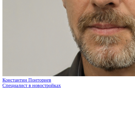
Константин Понториев
Специалист в новостройках