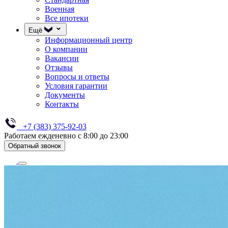
Военная
Все ипотеки
Ещё
Информационный центр
О компании
Вакансии
Отзывы
Вопросы и ответы
Условия гарантии
Документы
Контакты
+7 (383) 375-92-03
Работаем ежденевно с 8:00 до 23:00
Обратный звонок