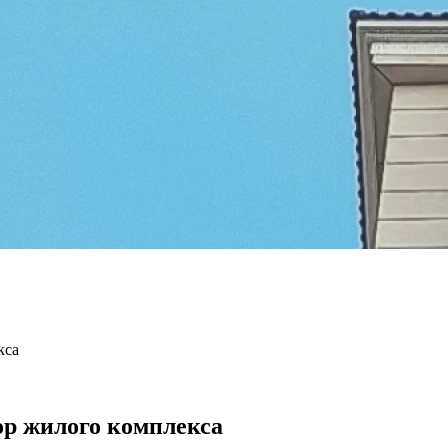
кса
ор жилого комплекса