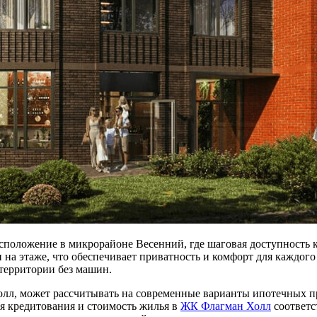
сположение в микрорайоне Весенний, где шаговая доступность к
и на этаже, что обеспечивает приватность и комфорт для каждог
территории без машин.
л, может рассчитывать на современные варианты ипотечных пр
я кредитования и стоимость жилья в
ЖК Флагман Холл
соответс