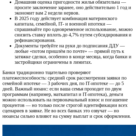
Домашняя оценка пригодности жилья обязательна —
просите заключение заранее, оно действительно 1 год и
экономит вам 2 недели нервов.
В 2025 году действует комбинация материнского
капитала, семейной, IT- и военной ипотеки —
спрашивайте про одновременное использование, можно
снизить ставку вплоть до 4,7% путем субсидирования и
рефинансирования.
Документы требуйте на руки до подписания ДДУ —
любые «потом пришлём по почте» — прямой путь к
затяжке сделки, особенно в конце месяца, когда банки и
застройщики ограничены в лимитах.
Банки традиционно тщательно проверяют
платежеспособность: средний срок рассмотрения заявки по
семейной ипотеке — 3 рабочих дня, по IT-ипотеке — до 5
дней. Важный нюанс: если ваша семья проходит по двум
программам (например, маткапитал и IT-ипотека), деньги
можно использовать на первоначальный взнос и погашение
процентов — но только после строгой идентификации всех
сценариев в заявке. Не во всех банках это озвучат — но
нюансы сильно влияют на сумму выплат и срок оформления.