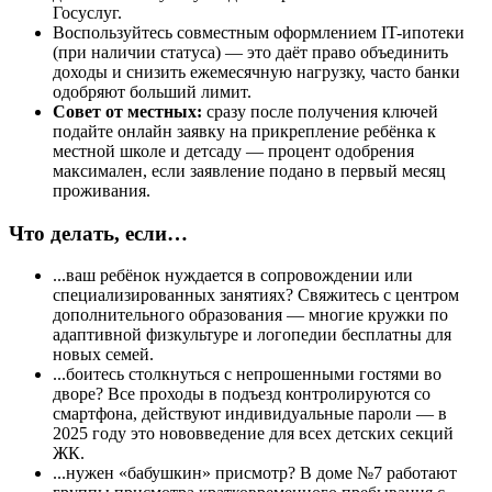
Госуслуг.
Воспользуйтесь совместным оформлением IT-ипотеки
(при наличии статуса) — это даёт право объединить
доходы и снизить ежемесячную нагрузку, часто банки
одобряют больший лимит.
Совет от местных:
сразу после получения ключей
подайте онлайн заявку на прикрепление ребёнка к
местной школе и детсаду — процент одобрения
максимален, если заявление подано в первый месяц
проживания.
Что делать, если…
...ваш ребёнок нуждается в сопровождении или
специализированных занятиях? Свяжитесь с центром
дополнительного образования — многие кружки по
адаптивной физкультуре и логопедии бесплатны для
новых семей.
...боитесь столкнуться с непрошенными гостями во
дворе? Все проходы в подъезд контролируются со
смартфона, действуют индивидуальные пароли — в
2025 году это нововведение для всех детских секций
ЖК.
...нужен «бабушкин» присмотр? В доме №7 работают