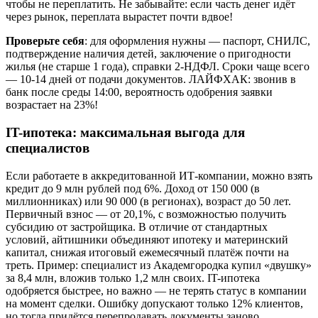
чтобы не переплатить. Не забывайте: если часть денег идёт
через рынок, переплата вырастет почти вдвое!
Проверьте себя
: для оформления нужны — паспорт, СНИЛС,
подтверждение наличия детей, заключение о пригодности
жилья (не старше 1 года), справки 2-НДФЛ. Сроки чаще всего
— 10-14 дней от подачи документов. ЛАЙФХАК: звонив в
банк после среды 14:00, вероятность одобрения заявки
возрастает на 23%!
IT-ипотека: максимальная выгода для
специалистов
Если работаете в аккредитованной ИТ-компании, можно взять
кредит до 9 млн рублей под 6%. Доход от 150 000 (в
миллионниках) или 90 000 (в регионах), возраст до 50 лет.
Первичный взнос — от 20,1%, с возможностью получить
субсидию от застройщика. В отличие от стандартных
условий, айтишники объединяют ипотеку и материнский
капитал, снижая итоговый ежемесячный платёж почти на
треть. Пример: специалист из Академгородка купил «двушку»
за 8,4 млн, вложив только 1,2 млн своих. IT-ипотека
одобряется быстрее, но важно — не терять статус в компании
на момент сделки. Ошибку допускают только 12% клиентов,
но тогда придётся перепродавать документы заново.