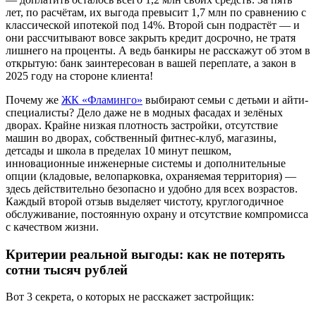
лет, по расчётам, их выгода превысит 1,7 млн по сравнению с
классической ипотекой под 14%. Второй сын подрастёт — и
они рассчитывают вовсе закрыть кредит досрочно, не тратя
лишнего на проценты. А ведь банкиры не расскажут об этом в
открытую: банк заинтересован в вашей переплате, а закон в
2025 году на стороне клиента!
Почему же
ЖК «Фламинго»
выбирают семьи с детьми и айти-
специалисты? Дело даже не в модных фасадах и зелёных
дворах. Крайне низкая плотность застройки, отсутствие
машин во дворах, собственный фитнес-клуб, магазины,
детсады и школа в пределах 10 минут пешком,
инновационные инженерные системы и дополнительные
опции (кладовые, велопарковка, охраняемая территория) —
здесь действительно безопасно и удобно для всех возрастов.
Каждый второй отзыв выделяет чистоту, круглогодичное
обслуживание, постоянную охрану и отсутствие компромисса
с качеством жизни.
Критерии реальной выгоды: как не потерять
сотни тысяч рублей
Вот 3 секрета, о которых не расскажет застройщик: