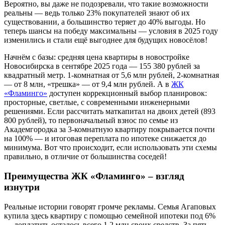
Вероятно, вы даже не подозревали, что такие возможности
реальны — ведь только 23% покупателей знают об их
существовании, а большинство теряет до 40% выгоды. Но
теперь шансы на победу максимальны — условия в 2025 году
изменились и стали ещё выгоднее для будущих новосёлов!
Начнём с базы: средняя цена квартиры в новостройке
Новосибирска в сентябре 2025 года — 155 380 рублей за
квадратный метр. 1-комнатная от 5,6 млн рублей, 2-комнатная
— от 8 млн, «трешка» — от 9,4 млн рублей. А в
ЖК
«Фламинго»
доступен коррекционный выбор планировок:
просторные, светлые, с современными инженерными
решениями. Если рассчитать маткапитал на двоих детей (893
800 рублей), то первоначальный взнос по семье из
Академгородка за 3-комнатную квартиру покрывается почти
на 100% — и итоговая переплата по ипотеке снижается до
минимума. Вот что происходит, если использовать эти схемы
правильно, в отличие от большинства соседей!
Преимущества ЖК «Фламинго» – взгляд
изнутри
Реальные истории говорят громче рекламы. Семья Агаповых
купила здесь квартиру с помощью семейной ипотеки под 6%
— доплатить осталось всего 1,2 млн своих средств. За пять