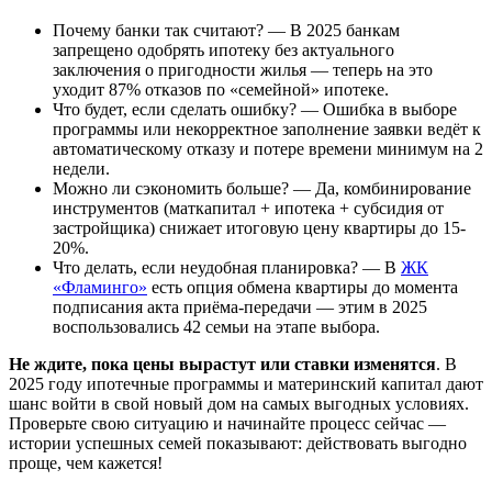
Почему банки так считают? — В 2025 банкам
запрещено одобрять ипотеку без актуального
заключения о пригодности жилья — теперь на это
уходит 87% отказов по «семейной» ипотеке.
Что будет, если сделать ошибку? — Ошибка в выборе
программы или некорректное заполнение заявки ведёт к
автоматическому отказу и потере времени минимум на 2
недели.
Можно ли сэкономить больше? — Да, комбинирование
инструментов (маткапитал + ипотека + субсидия от
застройщика) снижает итоговую цену квартиры до 15-
20%.
Что делать, если неудобная планировка? — В
ЖК
«Фламинго»
есть опция обмена квартиры до момента
подписания акта приёма-передачи — этим в 2025
воспользовались 42 семьи на этапе выбора.
Не ждите, пока цены вырастут или ставки изменятся
. В
2025 году ипотечные программы и материнский капитал дают
шанс войти в свой новый дом на самых выгодных условиях.
Проверьте свою ситуацию и начинайте процесс сейчас —
истории успешных семей показывают: действовать выгодно
проще, чем кажется!