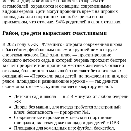
мелочей. Дворы комплекса полностью закрыты от
автомобилей, охраняются и оснащены современными
видеокамерами. Дети могут проводить время на игровых
площадках или спортивных зонах без риска и под
присмотром, что отмечает 94% родителей в своих отзывах.
Район, где дети вырастают счастливыми
В 2025 году в ЖК «Фламинго» открыта современная школа —
с бассейном, футбольным полем и крупнейшим в округе
спорткомплексом. Ещё один плюс — проектирование
большого детского сада, в который очередь проходит быстрее
за счёт приоритетной прописки местных жителей. Согласно
отзывам, большинство малышей зачисляют без длительных
ожиданий — «Переехали ради детей, не пожалели ни дня, всё
рядом, площадки и развивающие кружки» — так делится
своим опытом семья, купившая здесь квартиру весной.
Детский сад и школа — в 2–4 минутах от любой очереди
ЖК.
Дворы без машин, для въезда требуется электронный
ключ; безопасность — приоритет №1.
Современные игровые комплексы и спортивные
площадки, включая даже площадки для детей с ОВЗ.
Площадки для командных игр: футбол, баскетбол,