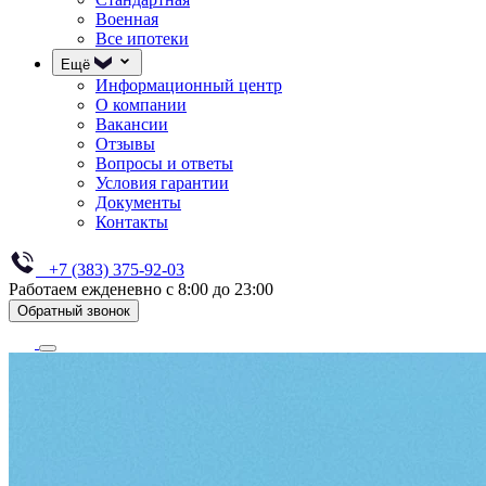
Военная
Все ипотеки
Ещё
Информационный центр
О компании
Вакансии
Отзывы
Вопросы и ответы
Условия гарантии
Документы
Контакты
+7 (383) 375-92-03
Работаем ежденевно с 8:00 до 23:00
Обратный звонок