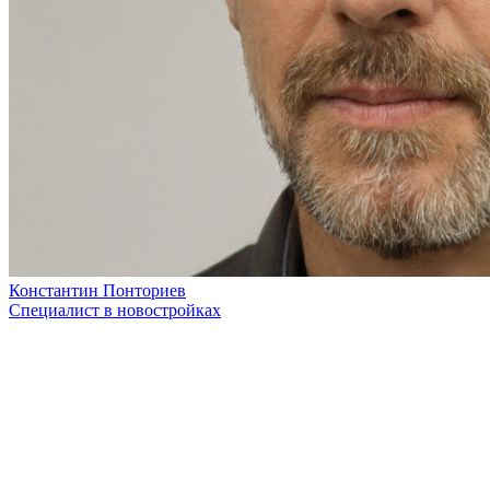
Константин Понториев
Специалист в новостройках