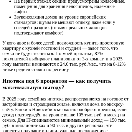
На первых этажах секций предусмотрены колясочные,
помещения для хранения велосипедов, надежные
лифты.
Звукоизоляция домов на уровне европейских
стандартов: шумы не мешают отдыху, даже если у
соседей праздник (отзывы реальных жильцов
подтверждают комфорт).
У кого двое и более детей, возможность купить просторную
квартиру с кухней-гостиной и студией — залог того, что
семьи не будут тесниться. По моей практике, 87%
покупателей выбирают планировки от 3-х комнат, и в 2025
году выплаты начинаются с 24,6 тыс. руб./мес., что на 8-12%
ниже средней ставки по региону.
Ипотека под 6 процентов — как получить
максимальную выгоду?
В 2025 году семейная ипотека распространяется на готовое от
застройщика и строящееся жильё, включая дома по экскроу-
счёту. Банки в Новосибирске охотно одобряют кредиты, если
доход подтверждён на уровне выше 105 тыс. руб. в месяц на
семью. Для IT-специалистов минимальный доход — 150 тыс.
руб. в миллионниках и 90 тыс. в других регионах: эти
клиенты получают индивидуальные предложения с