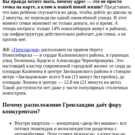
Вы правда хотите знать, почему адрес — это не просто
точка на карте, а ключ к вашей новой жизни?
Представьте,
что ваш ребёнок спускается во двор, чтобы дойти до школы за
2 минуты, не переходя ни одной оживлённой улицы. В этот
момент семья экономит не только деньги, но и время. А
теперь интрига: только 14% новосибирцев живут в районах,
где инфраструктура действительно работает для семьи, а не
против неё.
ЖК
«Гренландия»
расположен на правом берегу
Новосибирска — в сердце Калининского района, в границах
улиц Тюленина, Краузе и Александра Чернобровцева. Это
настоящий кластер современной городской жизни: от сюда до
площади Калинина в центре Заельцовского района и станции
метро «Заельцовская» всего 9 км (15 минут без пробок), до
площади Ленина в центре — 12,8 км (21 минута на авто).
Такой доступности нет даже у части популярных столичных
новостроек.
Почему расположение Гренландии даёт фору
конкурентам?
Внутри квартала — концепция «двор без машин»: все
потоки пешеходов и велосипедистов разделены с
автомобилями. Дети гуляют безопасно, а взрослые не