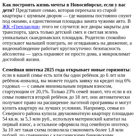
Как построить жизнь мечты в Новосибирске, если у вас
дети?
Представьте семью, которая переехала из старой
квартиры с шумным двором — где машины постоянно снуют
под окнами, а единственная площадка занята чужими авто. В
ЖК «Гренландия»
этого не случится: все дворы закрыты для
транспорта, здесь только детский смех и светлая зелень
уникальных скандинавских площадок. Родители спокойно
отпускают малышей поиграть, не оглядываясь на движение, а
видеонаблюдение работает круглосуточно: безопасность
абсолютна — здесь охраняют не просто дома, а микроклимат
достойной жизни.
Семейная ипотека 2025 года открывает новые горизонты
:
если в вашей семье есть хотя бы один ребёнок до 6 лет или
ребёнок-инвалид, вы можете подать заявку на кредит под 6%
годовых — с самым минимальным первым взносом,
стартующим от 20,1%. Только 23% семей знают, что если в их
семье появится второй ребёнок до 18 лет, они автоматически
получают право на расширение льготной программы и могут
купить квартиру на лучших условиях. Например, семья из
Северного района купила двухкомнатную квартиру площадью
54 кв.м. за 5,3 млн руб., используя материнский капитал на
первый взнос, а остальное оформила под семейную ипотеку.
За 10 лет такая схема позволила сэкономить более 1,8 млн
рублей, по сравнению с классическими банковскими