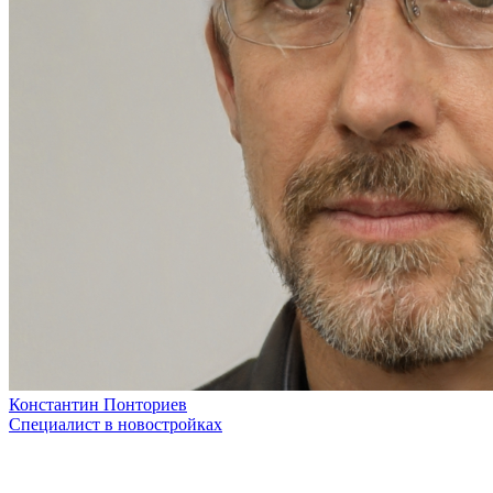
Константин Понториев
Специалист в новостройках