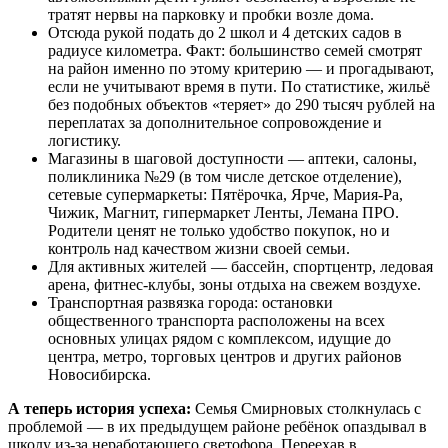
тратят нервы на парковку и пробки возле дома.
Отсюда рукой подать до 2 школ и 4 детских садов в
радиусе километра. Факт: большинство семей смотрят
на район именно по этому критерию — и прогадывают,
если не учитывают время в пути. По статистике, жильё
без подобных объектов «теряет» до 290 тысяч рублей на
переплатах за дополнительное сопровождение и
логистику.
Магазины в шаговой доступности — аптеки, салоны,
поликлиника №29 (в том числе детское отделение),
сетевые супермаркеты: Пятёрочка, Ярче, Мария-Ра,
Чижик, Магнит, гипермаркет Ленты, Лемана ПРО.
Родители ценят не только удобство покупок, но и
контроль над качеством жизни своей семьи.
Для активных жителей — бассейн, спортцентр, ледовая
арена, фитнес-клубы, зоны отдыха на свежем воздухе.
Транспортная развязка города: остановки
общественного транспорта расположены на всех
основных улицах рядом с комплексом, идущие до
центра, метро, торговых центров и других районов
Новосибирска.
А теперь история успеха:
Семья Смирновых столкнулась с
проблемой — в их предыдущем районе ребёнок опаздывал в
школу из-за неработающего светофора. Переехав в