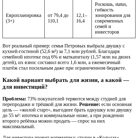
Роскошь, status,
гибкость
Европланировка
от 79,4 до
12,1–
зонирования для
(3+)
110,1
16,4
современных
семей и
инвесторов
Вот реальный пример: семья Петровых выбрала двушку с
кухней-гостиной (52,6 м²) за 7,1 млн рублей. Благодаря
семейной ипотеке под 6% и маткапиталу (1,57 млн на двоих
детей), их взнос составил всего 1,6 млн, а ежемесячный
платёж стал посильным даже при ограниченном бюджете.
Какой вариант выбрать для жизни, а какой —
для инвестиций?
Проблема:
73% покупателей теряются между студией для
перепродажи и трёшкой для жизни.
Решение:
если основная
цель — «жилой старт», выгоднее брать однушку или двушку
до 55 м²: ипотека и коммунальные ниже, а при рождении
второго ребёнка можно продать — спрос на них
максимальный.
Для инвестора правит математика: студии в «Кольцах»