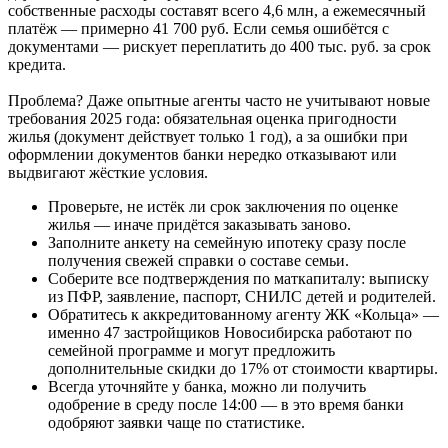
собственные расходы составят всего 4,6 млн, а ежемесячный
платёж — примерно 41 700 руб. Если семья ошибётся с
документами — рискует переплатить до 400 тыс. руб. за срок
кредита.
Проблема? Даже опытные агенты часто не учитывают новые
требования 2025 года: обязательная оценка пригодности
жилья (документ действует только 1 год), а за ошибки при
оформлении документов банки нередко отказывают или
выдвигают жёсткие условия.
Проверьте, не истёк ли срок заключения по оценке
жилья — иначе придётся заказывать заново.
Заполните анкету на семейную ипотеку сразу после
получения свежей справки о составе семьи.
Соберите все подтверждения по маткапиталу: выписку
из ПФР, заявление, паспорт, СНИЛС детей и родителей.
Обратитесь к аккредитованному агенту ЖК «Кольца» —
именно 47 застройщиков Новосибирска работают по
семейной программе и могут предложить
дополнительные скидки до 17% от стоимости квартиры.
Всегда уточняйте у банка, можно ли получить
одобрение в среду после 14:00 — в это время банки
одобряют заявки чаще по статистике.