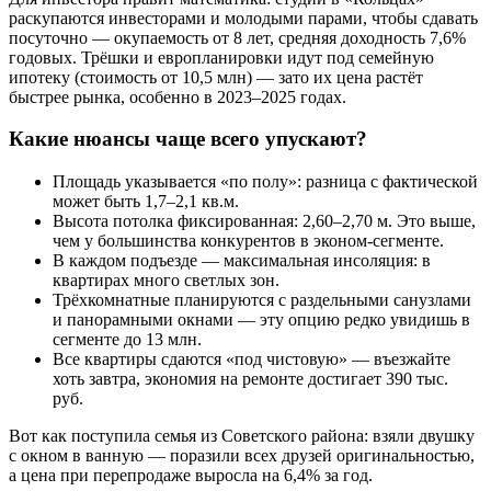
раскупаются инвесторами и молодыми парами, чтобы сдавать
посуточно — окупаемость от 8 лет, средняя доходность 7,6%
годовых. Трёшки и европланировки идут под семейную
ипотеку (стоимость от 10,5 млн) — зато их цена растёт
быстрее рынка, особенно в 2023–2025 годах.
Какие нюансы чаще всего упускают?
Площадь указывается «по полу»: разница с фактической
может быть 1,7–2,1 кв.м.
Высота потолка фиксированная: 2,60–2,70 м. Это выше,
чем у большинства конкурентов в эконом-сегменте.
В каждом подъезде — максимальная инсоляция: в
квартирах много светлых зон.
Трёхкомнатные планируются с раздельными санузлами
и панорамными окнами — эту опцию редко увидишь в
сегменте до 13 млн.
Все квартиры сдаются «под чистовую» — въезжайте
хоть завтра, экономия на ремонте достигает 390 тыс.
руб.
Вот как поступила семья из Советского района: взяли двушку
с окном в ванную — поразили всех друзей оригинальностью,
а цена при перепродаже выросла на 6,4% за год.