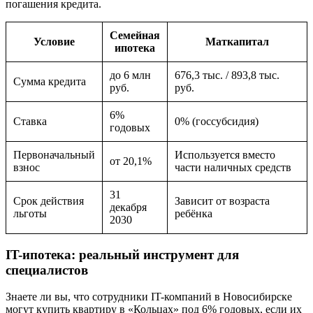
погашения кредита.
Семейная
Условие
Маткапитал
ипотека
до 6 млн
676,3 тыс. / 893,8 тыс.
Сумма кредита
руб.
руб.
6%
Ставка
0% (госсубсидия)
годовых
Первоначальный
Используется вместо
от 20,1%
взнос
части наличных средств
31
Срок действия
Зависит от возраста
декабря
льготы
ребёнка
2030
IT-ипотека: реальный инструмент для
специалистов
Знаете ли вы, что сотрудники IT-компаний в Новосибирске
могут купить квартиру в «Кольцах» под 6% годовых, если их