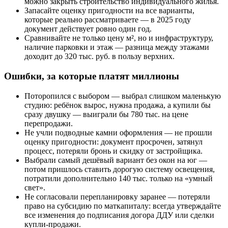
можно закрыть строительство индивидуального жилья.
Запасайте оценку пригодности на все варианты,
которые реально рассматриваете — в 2025 году
документ действует ровно один год.
Сравнивайте не только цену м², но и инфраструктуру,
наличие парковки и этаж — разница между этажами
доходит до 320 тыс. руб. в пользу верхних.
Ошибки, за которые платят миллионы
Поторопился с выбором — выбрал слишком маленькую
студию: ребёнок вырос, нужна продажа, а купили бы
сразу двушку — выиграли бы 780 тыс. на цене
перепродажи.
Не учли подводные камни оформления — не прошли
оценку пригодности: документ просрочен, затянул
процесс, потеряли бронь и скидку от застройщика.
Выбрали самый дешёвый вариант без окон на юг —
потом пришлось ставить дорогую систему освещения,
потратили дополнительно 140 тыс. только на «умный
свет».
Не согласовали перепланировку заранее — потеряли
право на субсидию по маткапиталу: всегда утверждайте
все изменения до подписания догора ДДУ или сделки
купли-продажи.