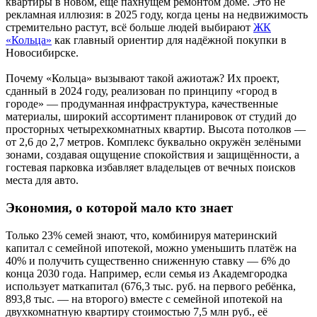
квартиры в новом, ещё пахнущем ремонтом доме. Это не
рекламная иллюзия: в 2025 году, когда цены на недвижимость
стремительно растут, всё больше людей выбирают
ЖК
«Кольца»
как главный ориентир для надёжной покупки в
Новосибирске.
Почему «Кольца» вызывают такой ажиотаж? Их проект,
сданный в 2024 году, реализован по принципу «город в
городе» — продуманная инфраструктура, качественные
материалы, широкий ассортимент планировок от студий до
просторных четырехкомнатных квартир. Высота потолков —
от 2,6 до 2,7 метров. Комплекс буквально окружён зелёными
зонами, создавая ощущение спокойствия и защищённости, а
гостевая парковка избавляет владельцев от вечных поисков
места для авто.
Экономия, о которой мало кто знает
Только 23% семей знают, что, комбинируя материнский
капитал с семейной ипотекой, можно уменьшить платёж на
40% и получить существенно сниженную ставку — 6% до
конца 2030 года. Например, если семья из Академгородка
использует маткапитал (676,3 тыс. руб. на первого ребёнка,
893,8 тыс. — на второго) вместе с семейной ипотекой на
двухкомнатную квартиру стоимостью 7,5 млн руб., её