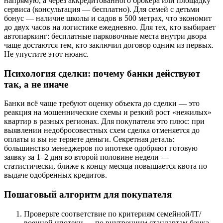
напрямую, а через аккредитованного брокера или площадку
сервиса (консультация — бесплатно). Для семей с детьми
бонус — наличие школы и садов в 500 метрах, что экономит
до двух часов на логистике ежедневно. Для тех, кто выбирает
автопаркинг: бесплатные парковочные места внутри двора
чаще достаются тем, кто заключил договор одним из первых.
Не упустите этот нюанс.
Психология сделки: почему банки действуют
так, а не иначе
Банки всё чаще требуют оценку объекта до сделки — это
реакция на мошеннические схемы и резкий рост «нежилых»
квартир в разных регионах. Для покупателя это плюс: при
выявлении недобросовестных схем сделка отменяется до
оплаты и вы не теряете деньги. Секретная деталь:
большинство менеджеров по ипотеке одобряют готовую
заявку за 1–2 дня во второй половине недели —
статистически, ближе к концу месяца повышается квота по
выдаче одобренных кредитов.
Пошаговый алгоритм для покупателя
Проверьте соответствие по критериям семейной/IT/
военной ипотеки — по внутренним стандартам банка.