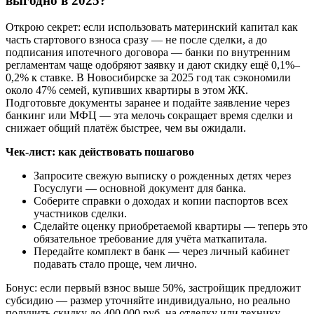
выгодно в 2025?
Открою секрет: если использовать материнский капитал как
часть стартового взноса сразу — не после сделки, а до
подписания ипотечного договора — банки по внутренним
регламентам чаще одобряют заявку и дают скидку ещё 0,1%–
0,2% к ставке. В Новосибирске за 2025 год так сэкономили
около 47% семей, купивших квартиры в этом ЖК.
Подготовьте документы заранее и подайте заявление через
банкинг или МФЦ — эта мелочь сокращает время сделки и
снижает общий платёж быстрее, чем вы ожидали.
Чек-лист: как действовать пошагово
Запросите свежую выписку о рожденных детях через
Госуслуги — основной документ для банка.
Соберите справки о доходах и копии паспортов всех
участников сделки.
Сделайте оценку приобретаемой квартиры — теперь это
обязательное требование для учёта маткапитала.
Передайте комплект в банк — через личный кабинет
подавать стало проще, чем лично.
Бонус: если первый взнос выше 50%, застройщик предложит
субсидию — размер уточняйте индивидуально, но реально
получить скидку до 400 000 руб. на отделку или технику.