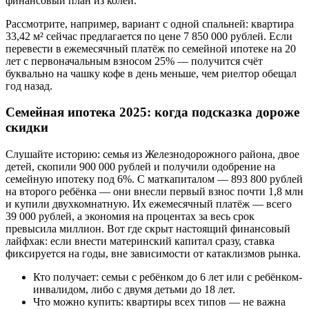
финансовый план из колеи.
Рассмотрите, например, вариант с одной спальней: квартира
33,42 м² сейчас предлагается по цене 7 850 000 рублей. Если
перевести в ежемесячный платёж по семейной ипотеке на 20
лет с первоначальным взносом 25% — получится счёт
буквально на чашку кофе в день меньше, чем риелтор обещал
год назад.
Семейная ипотека 2025: когда подсказка дороже
скидки
Слушайте историю: семья из Железнодорожного района, двое
детей, скопили 900 000 рублей и получили одобрение на
семейную ипотеку под 6%. С маткапиталом — 893 800 рублей
на второго ребёнка — они внесли первый взнос почти 1,8 млн
и купили двухкомнатную. Их ежемесячный платёж — всего
39 000 рублей, а экономия на процентах за весь срок
превысила миллион. Вот где скрыт настоящий финансовый
лайфхак: если внести материнский капитал сразу, ставка
фиксируется на годы, вне зависимости от катаклизмов рынка.
Кто получает: семьи с ребёнком до 6 лет или с ребёнком-
инвалидом, либо с двумя детьми до 18 лет.
Что можно купить: квартиры всех типов — не важна