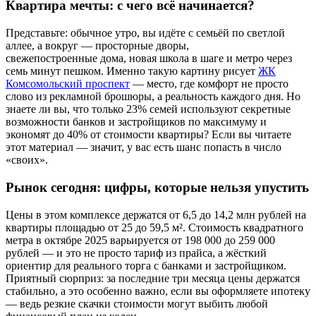
Квартира мечты: с чего всё начинается?
Представьте: обычное утро, вы идёте с семьёй по светлой
аллее, а вокруг — просторные дворы,
свежепостроенные дома, новая школа в шаге и метро через
семь минут пешком. Именно такую картину рисует
ЖК
Комсомольский проспект
— место, где комфорт не просто
слово из рекламной брошюры, а реальность каждого дня. Но
знаете ли вы, что только 23% семей используют секретные
возможности банков и застройщиков по максимуму и
экономят до 40% от стоимости квартиры? Если вы читаете
этот материал — значит, у вас есть шанс попасть в число
«своих».
Рынок сегодня: цифры, которые нельзя упустить
Цены в этом комплексе держатся от 6,5 до 14,2 млн рублей на
квартиры площадью от 25 до 59,5 м². Стоимость квадратного
метра в октябре 2025 варьируется от 198 000 до 259 000
рублей — и это не просто тариф из прайса, а жёсткий
ориентир для реального торга с банками и застройщиком.
Приятный сюрприз: за последние три месяца цены держатся
стабильно, а это особенно важно, если вы оформляете ипотеку
— ведь резкие скачки стоимости могут выбить любой