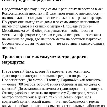
Представьте: два года назад семья Кравцовых переехала в ЖК
Комсомольский проспект. И уже через неделю выяснилось —
их новая жизнь складывается не только из метража квартиры.
По утрам они выходят из дома и за семь минут неспешным
шагом попадают на станцию метро «Площадь Гарина-
Михайловского». В обед возвращаются, чтобы поесть в
местном кафе рядом с детским садом, а вечером — заезжают
на машине во двор, где нашлось место на гостевой парковке.
Соседи часто шутят: «Главное — не квартира, а радиус охвата
пешком».
Транспорт на максимуме: метро, дороги,
маршруты
И вот первый факт, который выделяет этот комплекс:
транспортная доступность выше среднего по рынку
Новосибирска. До метро «Площадь Гарина-Михайловского»
— менее 700 метров, это 6–8 минут обычным шагом даже с
коляской. До остановки наземного транспорта — три минуты.
Отсюда удобно выезжать по проспекту Димитрова, чтобы
быстро попасть как в центр, так и на левый берег. Для
водителей критический плюс — нет необходимости терять
время в пробках на длинных выездах из спальных районов: из