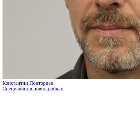
Константин Понториев
Специалист в новостройках