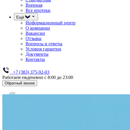
Военная
Все ипотеки
Ещё
Информационный центр
О компании
Вакансии
Отзывы
Вопросы и ответы
Условия гарантии
Документы
Контакты
+7 (383) 375-92-03
Работаем ежденевно с 8:00 до 23:00
Обратный звонок