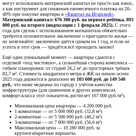
могут использовать материнский капитал не просто как взнос,
а как инструмент для снижения ежемесячного платежа на 20–
40% при покупке квартиры в
«Квартал на Игарской»
.
Материнский капитал: 676 300 руб. на первого ребёнка, 893
800 руб. на второго (индексация с 1 февраля 2025).
С этого
года для сделок с использованием маткапитала обязательно
требуется положительное заключение о пригодности жилья —
не затягивайте: заключение даётся сроком на 1 год, и если не
успеть в этот срок — придётся всё проходить заново!
Ещё один уникальный момент — квартиры сдаются с
отделкой «под чистовую», а сильнейшая сторона комплекса —
гибкие планировки: от студий 26,2 м² до просторных трёшек
82,7 м². Стоимость квадратного метра в ЖК на начало осени
2025 года держится в диапазоне
от 103 600 руб. до 149 540
руб.
, что ниже медианы по городу с учётом качества
инфраструктуры (для сравнения: в других комплексах
комфорт-класса этот показатель достигает 167 000 руб./м²).
Минимальная цена квартиры — 4 200 000 руб.
1-комнатные — от 5 000 000 руб. (32,8 м²)
2-комнатные — от 5 500 000 руб. (40,2 м²)
3-комнатные — от 7 000 000 руб. (56,6 м²)
Максимальная цена — 10 280 000 руб. за
крупногабаритные варианты.