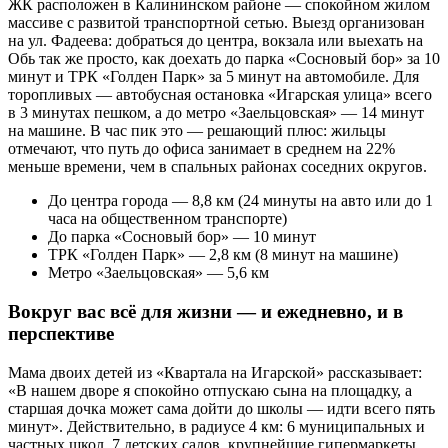
ЖК расположен в Калининском районе — спокойном жилом
массиве с развитой транспортной сетью. Выезд организован
на ул. Фадеева: добраться до центра, вокзала или выехать на
Обь так же просто, как доехать до парка «Сосновый бор» за 10
минут и ТРК «Голден Парк» за 5 минут на автомобиле. Для
торопливых — автобусная остановка «Игарская улица» всего
в 3 минутах пешком, а до метро «Заельцовская» — 14 минут
на машине. В час пик это — решающий плюс: жильцы
отмечают, что путь до офиса занимает в среднем на 22%
меньше времени, чем в спальных районах соседних округов.
До центра города — 8,8 км (24 минуты на авто или до 1
часа на общественном транспорте)
До парка «Сосновый бор» — 10 минут
ТРК «Голден Парк» — 2,8 км (8 минут на машине)
Метро «Заельцовская» — 5,6 км
Вокруг вас всё для жизни — и ежедневно, и в
перспективе
Мама двоих детей из «Квартала на Игарской» рассказывает:
«В нашем дворе я спокойно отпускаю сына на площадку, а
старшая дочка может сама дойти до школы — идти всего пять
минут». Действительно, в радиусе 4 км: 6 муниципальных и
частных школ, 7 детских садов, крупнейшие гипермаркеты,