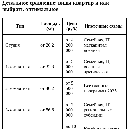
Детальное сравнение: виды квартир и как
выбрать оптимальное
Площадь
Цена
Тип
Ипотечные схемы
(м²)
(руб.)
от 4
Семейная, IT,
Студия
от 26,2
200
маткапитал,
000
военная
от 5
Семейная, IT,
1-комнатная
от 32,8
000
военная,
000
арктическая
от 5
Все главные
2-комнатная
от 40,2
500
программы 2025
000
от 7
Семейная, IT,
3-комнатная
от 56,6
000
региональные
000
субсидии
до 10
Комбинация схем,