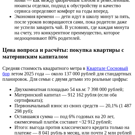
ними — как между фабричным хлебом и ремесленным:
нюансы отделки, подход к обустройству и качество
сервиса определяют комфорт на годы вперед.
Экономия времени — дети идут в школу минут за пять,
после уроков возвращаются сами, пока родители даже
не успели заварить чай. В условиях, где каждая минута
на счету, это конкурентное преимущество, которое
недооценивают 80% родителей.
Цена вопроса и расчёты: покупка квартиры с
материнским капиталом
Средняя стоимость квадратного метра в
Квартале Сосновый
бор
летом 2025 года — около 137 000 рублей для стандартных
планировок. Для семьи с двумя детьми это реальные цифры:
Двухкомнатная площадью 54 кв.м: 7 398 000 рублей;
Материнский капитал — 912 162 рубля (если оба
сертификата);
Первоначальный взнос из своих средств — 20,1% (1 487
298 руб);
Оставшаяся сумма — под 6% годовых на 20 лет,
ежемесячный платёж составит ~32 912 рублей;
Итого: выгода против классического кредита только на
платеже — 8 041 рубль в месяц, или почти 2 млн рублей