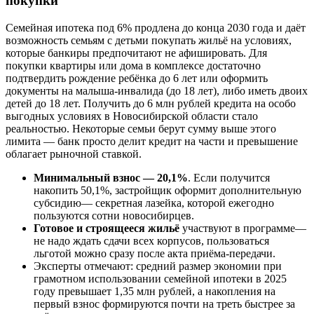
покупки
Семейная ипотека под 6% продлена до конца 2030 года и даёт
возможность семьям с детьми покупать жильё на условиях,
которые банкиры предпочитают не афишировать. Для
покупки квартиры или дома в комплексе достаточно
подтвердить рождение ребёнка до 6 лет или оформить
документы на малыша-инвалида (до 18 лет), либо иметь двоих
детей до 18 лет. Получить до 6 млн рублей кредита на особо
выгодных условиях в Новосибирской области стало
реальностью. Некоторые семьи берут сумму выше этого
лимита — банк просто делит кредит на части и превышение
облагает рыночной ставкой.
Минимальный взнос — 20,1%
. Если получится
накопить 50,1%, застройщик оформит дополнительную
субсидию— секретная лазейка, которой ежегодно
пользуются сотни новосибирцев.
Готовое и строящееся жильё
участвуют в программе—
не надо ждать сдачи всех корпусов, пользоваться
льготой можно сразу после акта приёма-передачи.
Эксперты отмечают: средний размер экономии при
грамотном использовании семейной ипотеки в 2025
году превышает 1,35 млн рублей, а накопления на
первый взнос формируются почти на треть быстрее за