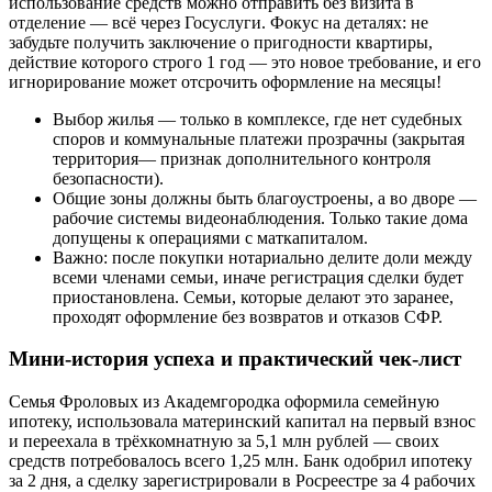
использование средств можно отправить без визита в
отделение — всё через Госуслуги. Фокус на деталях: не
забудьте получить заключение о пригодности квартиры,
действие которого строго 1 год — это новое требование, и его
игнорирование может отсрочить оформление на месяцы!
Выбор жилья — только в комплексе, где нет судебных
споров и коммунальные платежи прозрачны (закрытая
территория— признак дополнительного контроля
безопасности).
Общие зоны должны быть благоустроены, а во дворе —
рабочие системы видеонаблюдения. Только такие дома
допущены к операциями с маткапиталом.
Важно: после покупки нотариально делите доли между
всеми членами семьи, иначе регистрация сделки будет
приостановлена. Семьи, которые делают это заранее,
проходят оформление без возвратов и отказов СФР.
Мини-история успеха и практический чек-лист
Семья Фроловых из Академгородка оформила семейную
ипотеку, использовала материнский капитал на первый взнос
и переехала в трёхкомнатную за 5,1 млн рублей — своих
средств потребовалось всего 1,25 млн. Банк одобрил ипотеку
за 2 дня, а сделку зарегистрировали в Росреестре за 4 рабочих