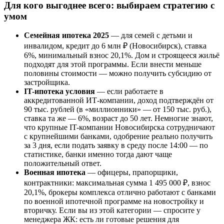
Для кого выгоднее всего: выбираем стратегию с
умом
Семейная ипотека 2025
— для семей с детьми и
инвалидом, кредит до 6 млн ₽ (Новосибирск), ставка
6%, минимальный взнос 20,1%. Дом и строящееся жильё
подходят для этой программы. Если внести меньше
половины стоимости — можно получить субсидию от
застройщика.
IT-ипотека условия
— если работаете в
аккредитованной ИТ-компании, доход подтверждён от
90 тыс. рублей (в «миллионники» — от 150 тыс. руб.),
ставка та же — 6%, возраст до 50 лет. Немногие знают,
что крупные IT-компании Новосибирска сотрудничают
с крупнейшими банками, одобрение реально получить
за 3 дня, если подать заявку в среду после 14:00 — по
статистике, банки именно тогда дают чаще
положительный ответ.
Военная ипотека
— офицеры, прапорщики,
контрактники: максимальная сумма 1 495 000 ₽, взнос
20,1%, брокеры комплекса отлично работают с банками
по военной ипотечной программе на новостройку и
вторичку. Если вы из этой категории — спросите у
менеджера ЖК: есть ли готовые решения для