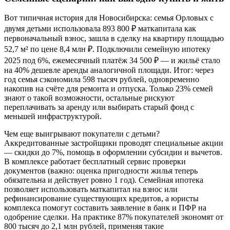
Вот типичная история для Новосибирска: семья Орловых с
двумя детьми использовала 893 800 ₽ маткапитала как
первоначальный взнос, зашла в сделку на квартиру площадью
52,7 м² по цене 8,4 млн ₽. Подключили семейную ипотеку
2025 под 6%, ежемесячный платёж 34 500 ₽ — и жильё стало
на 40% дешевле аренды аналогичной площади. Итог: через
год семья сэкономила 598 тысяч рублей, одновременно
накопив на счёте для ремонта и отпуска. Только 23% семей
знают о такой возможности, остальные рискуют
переплачивать за аренду или выбирать старый фонд с
меньшей инфраструктурой.
Чем еще выигрывают покупатели с детьми?
Аккредитованные застройщики проводят специальные акции
— скидки до 7%, помощь в оформлении субсидии и вычетов.
В комплексе работает бесплатный сервис проверки
документов (важно: оценка пригодности жилья теперь
обязательна и действует ровно 1 год). Семейная ипотека
позволяет использовать маткапитал на взнос или
рефинансирование существующих кредитов, а юристы
комплекса помогут составить заявление в банк и ПФР на
одобрение сделки. На практике 87% покупателей экономят от
800 тысяч до 2,1 млн рублей, применяя такие