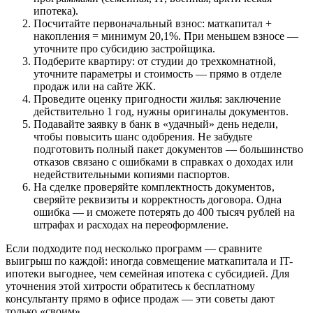
ипотека).
Посчитайте первоначальный взнос: маткапитал +
накопления = минимум 20,1%. При меньшем взносе —
уточните про субсидию застройщика.
Подберите квартиру: от студии до трехкомнатной,
уточните параметры и стоимость — прямо в отделе
продаж или на сайте ЖК.
Проведите оценку пригодности жилья: заключение
действительно 1 год, нужны оригиналы документов.
Подавайте заявку в банк в «удачный» день недели,
чтобы повысить шанс одобрения. Не забудьте
подготовить полный пакет документов — большинство
отказов связано с ошибками в справках о доходах или
недействительными копиями паспортов.
На сделке проверяйте комплектность документов,
сверяйте реквизиты и корректность договора. Одна
ошибка — и сможете потерять до 400 тысяч рублей на
штрафах и расходах на переоформление.
Если подходите под несколько программ — сравните
выигрыш по каждой: иногда совмещение маткапитала и IT-
ипотеки выгоднее, чем семейная ипотека с субсидией. Для
уточнения этой хитрости обратитесь к бесплатному
консультанту прямо в офисе продаж — эти советы дают
только «своим».