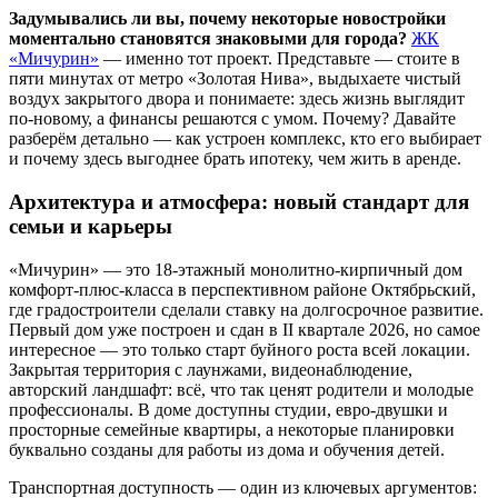
Задумывались ли вы, почему некоторые новостройки
моментально становятся знаковыми для города?
ЖК
«Мичурин»
— именно тот проект. Представьте — стоите в
пяти минутах от метро «Золотая Нива», выдыхаете чистый
воздух закрытого двора и понимаете: здесь жизнь выглядит
по-новому, а финансы решаются с умом. Почему? Давайте
разберём детально — как устроен комплекс, кто его выбирает
и почему здесь выгоднее брать ипотеку, чем жить в аренде.
Архитектура и атмосфера: новый стандарт для
семьи и карьеры
«Мичурин» — это 18-этажный монолитно-кирпичный дом
комфорт-плюс-класса в перспективном районе Октябрьский,
где градостроители сделали ставку на долгосрочное развитие.
Первый дом уже построен и сдан в II квартале 2026, но самое
интересное — это только старт буйного роста всей локации.
Закрытая территория с лаунжами, видеонаблюдение,
авторский ландшафт: всё, что так ценят родители и молодые
профессионалы. В доме доступны студии, евро-двушки и
просторные семейные квартиры, а некоторые планировки
буквально созданы для работы из дома и обучения детей.
Транспортная доступность — один из ключевых аргументов: