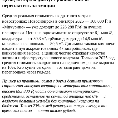
переплатить за эмоции
Средняя реальная стоимость квадратного метра в
новостройках Новосибирска в сентябре 2025 — 168 000 ₽; в
«Мичурине» — уже доходит до 226 288 ₽/м² за лучшие
планировки. Цены на однокомнатные стартуют от 6,1 млн ₽,
квадратура — от 30,3 м², трёшки доходят до 14,9 млн ₽,
максимальная площадь — 80,5 м². Динамика такова: комплекс
входит в пул аккредитованных 47 застройщиков, где
конкуренция высока, а ценник честно отражает качество
жизни и инфраструктуры нового квартала. Только за 2025 год
средняя стоимость квадратного на первичном рынке выросла
на 10%. Кто купит сегодня — тот выиграет даже на
перепродаже через год-два.
Пример из практики: семьи с двумя детьми применяют
стратегию «покупка квартиры с материнским капиталом»,
вносят 893 800 ₽, часть доплачивают материнскими
средствами, остальное по семейной ипотеке под 6% — и
владеют большим жильём без критичной нагрузки на
бюджет. Только 23% семей реализуют такую схему, в то
время как польза — сотни тысяч рублей.