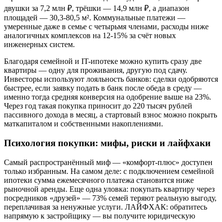
двушки за 7,2 млн ₽, трёшки — 14,9 млн ₽, а диапазон
площадей — 30,3-80,5 м². Коммунальные платежи —
умеренные даже в семье с четырьмя членами, расходы ниже
аналогичных комплексов на 12-15% за счёт новых
инженерных систем.
Благодаря семейной и IT-ипотеке можно купить сразу две
квартиры — одну для проживания, другую под сдачу.
Инвесторы используют лояльность банков: сделки одобряются
быстрее, если заявку подать в банк после обеда в среду —
именно тогда средняя конверсия на одобрение выше на 23%.
Через год такая покупка приносит до 220 тысяч рублей
пассивного дохода в месяц, а стартовый взнос можно покрыть
маткапиталом и собственными накоплениями.
Психология покупки: мифы, риски и лайфхаки
Самый распространённый миф — «комфорт-плюс» доступен
только избранным. На самом деле: с подключением семейной
ипотеки сумма ежемесячного платежа становится ниже
рыночной аренды. Еще одна уловка: покупать квартиру через
посредников «друзей» — 73% семей теряют реальную выгоду,
переплачивая за ненужные услуги. ЛАЙФХАК: обратитесь
напрямую к застройщику — вы получите юридическую