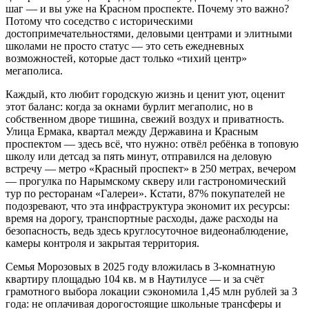
шаг — и вы уже на Красном проспекте. Почему это важно?
Потому что соседство с историческими
достопримечательностями, деловыми центрами и элитными
школами не просто статус — это сеть ежедневных
возможностей, которые даст только «тихий центр»
мегаполиса.
Каждый, кто любит городскую жизнь и ценит уют, оценит
этот баланс: когда за окнами бурлит мегаполис, но в
собственном дворе тишина, свежий воздух и приватность.
Улица Ермака, квартал между Державина и Красным
проспектом — здесь всё, что нужно: отвёл ребёнка в топовую
школу или детсад за пять минут, отправился на деловую
встречу — метро «Красный проспект» в 250 метрах, вечером
— прогулка по Нарымскому скверу или гастрономический
тур по ресторанам «Галереи». Кстати, 87% покупателей не
подозревают, что эта инфраструктура экономит их ресурсы:
время на дорогу, транспортные расходы, даже расходы на
безопасность, ведь здесь круглосуточное видеонаблюдение,
камеры контроля и закрытая территория.
Семья Морозовых в 2025 году вложилась в 3-комнатную
квартиру площадью 104 кв. м в Наутилусе — и за счёт
грамотного выбора локации сэкономила 1,45 млн рублей за 3
года: не оплачивая дорогостоящие школьные трансферы и