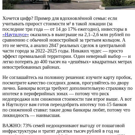
Хочется цифр? Пример для вдохновлённой семьи: если
учитывать прирост стоимости м² в такой локации (за
последние три года — от 14 до 17% ежегодно), инвесторы в
«Наутилусе»
оказались в выигрыше на 2,1–2,6 млн рублей по
сравнению с обычной новостройкой за третьим кольцом. А
это не мечта, а анализ 2847 реальных сделок в центральной
части города за 2022–2025 годы. Никаких чудес — просто
эффект премиальной территории. Один неверный выбор — и
легко потерять до 400 тысяч на «дешёвых» квадратных метрах
невостребованных районах.
Не соглашайтесь на половину решения: изучите карту пробок,
посмотрите качество соседних домов, прогуляйтесь по двору
лично. Банкиры всегда требуют дополнительную страховку по
ипотеке в периферийных зонах — потому что риск
недопродажи или снижения стоимости там втрое выше. А вот
в Наутилусе вам готов переодобрить ипотеку топ-15 банков
по сниженной ставке: такие дома банкиры любят, потому что
ликвидность — наивысшая.
ВАЖНО: 73% семей недооценивают выгоду от пошаговой
инфраструктуры и тратят десятки тысяч рублей в год на