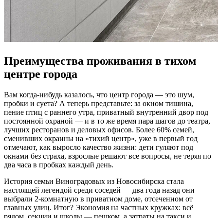
Преимущества проживания в тихом
центре города
Вам когда-нибудь казалось, что центр города — это шум,
пробки и суета? А теперь представьте: за окном тишина,
пение птиц с раннего утра, приватный внутренний двор под
постоянной охраной — и в то же время пара шагов до театра,
лучших ресторанов и деловых офисов. Более 60% семей,
сменивших окраины на «тихий центр», уже в первый год
отмечают, как выросло качество жизни: дети гуляют под
окнами без страха, взрослые решают все вопросы, не теряя по
два часа в пробках каждый день.
История семьи Виноградовых из Новосибирска стала
настоящей легендой среди соседей — два года назад они
выбрали 2-комнатную в приватном доме, отсеченном от
главных улиц. Итог? Экономия на частных кружках: всё
рядом, секции и школы — пешком, а затраты на такси и