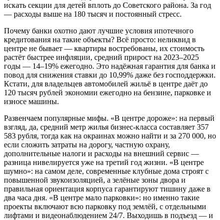
искать секции для детей вплоть до Советского района. За год
— расходы выше на 180 тысяч и постоянный стресс.
Почему банки охотно дают лучшие условия ипотечного
кредитования на такие объекты? Всё просто: неликвид в
центре не бывает — квартиры востребованы, их стоимость
растёт быстрее инфляции, средний прирост на 2023–2025
годы — 14–19% ежегодно. Это надёжная гарантия для банка и
повод для снижения ставки до 10,99% даже без господдержки.
Кстати, для владельцев автомобилей жильё в центре даёт до
120 тысяч рублей экономии ежегодно на бензине, парковке и
износе машины.
Развенчаем популярные мифы. «В центре дороже»: на первый
взгляд, да, средний метр жилья бизнес-класса составляет 357
583 рубля, тогда как на окраинах можно найти и за 270 000, но
если сложить затраты на дорогу, частную охрану,
дополнительные налоги и расходы на внешний сервис —
разница нивелируется уже на третий год жизни. «В центре
шумно»: на самом деле, современные клубные дома строят с
повышенной звукоизоляцией, а зелёные зоны двора и
правильная ориентация корпуса гарантируют тишину даже в
два часа дня. «В центре мало парковки»: но именно такие
проекты включают всю парковку под землёй, с отдельными
лифтами и видеонаблюдением 24/7. Выходишь в подъезд — и