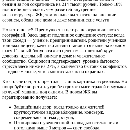
бензин за год сократились на 214 тысяч рублей. Только 18%
новосибирцев знают: чем развитей внутренняя
инфраструктура ЖК, тем меньше вы тратите на внешние
сервисы, обеды вне дома и даже медицинские услуги.
Но и это не всё. Преимущества центра не ограничиваются
географией. Здесь царит подлинное ощущение статуса: когда
твои соседи — учёные, предприниматели, родители учеников
топовых лицеев, качество жизни становится выше на каждом
шагу. Главный бонус «тихого центра» — плотный круг
доверия, идеальный климат в доме и уважительное
сообщество. Социологи подтверждают: уровень бытового
стресса здесь ниже на 27%, а количество бытовых конфликтов
— вдвое меньше, чем в многоэтажках на окраинах.
Кто-то считает, что престиж — лишь картинка из рекламы. Но
попробуйте встретить утро без грохота магистралей и музыки
из чужой машины под окнами. В новом ЖК вы
гарантированно получаете:
Защищённый двор: въезд только для жителей,
круглосуточное видеонаблюдение, консьерж,
современная система доступа;
Планировки с увеличенной площадью остекления и
потолками выше 3 метров — свет, свобода,