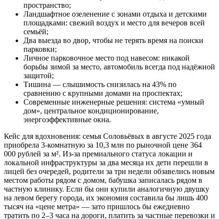
пространство;
Ландшафтное озеленение с зонами отдыха и детскими
площадками: свежий воздух и место для вечеров всей
семьёй;
Два выезда во двор, чтобы не терять время на поиски
парковки;
Личное парковочное место под навесом: никакой
борьбы зимой за место, автомобиль всегда под надёжной
защитой;
Тишина — слышимость снизилась на 43% по
сравнению с крупными домами на проспектах;
Современные инженерные решения: система «умный
дом», центральное кондиционирование,
энергоэффективные окна.
Кейс для вдохновения: семья Соловьёвых в августе 2025 года
приобрела 3-комнатную за 10,3 млн по рыночной цене 364
000 рублей за м². Из-за премиального статуса локации и
локальной инфраструктуры за два месяца их дети перешли в
лицей без очередей, родители за три недели обзавелись новым
местом работы рядом с домом, бабушка записалась рядом в
частную клинику. Если бы они купили аналогичную двушку
на левом берегу города, их экономия составила бы лишь 400
тысяч на «цене метра» — зато пришлось бы ежедневно
тратить по 2–3 часа на дороги, платить за частные перевозки и