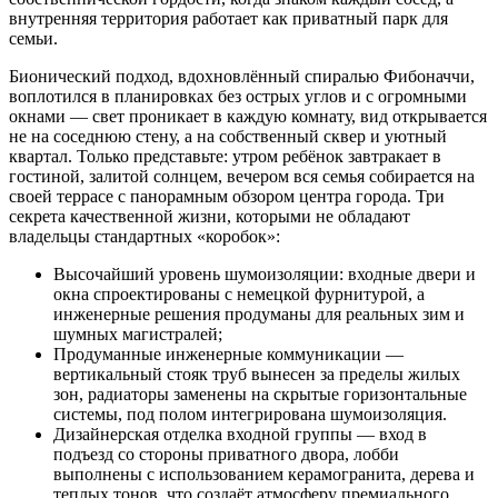
внутренняя территория работает как приватный парк для
семьи.
Бионический подход, вдохновлённый спиралью Фибоначчи,
воплотился в планировках без острых углов и с огромными
окнами — свет проникает в каждую комнату, вид открывается
не на соседнюю стену, а на собственный сквер и уютный
квартал. Только представьте: утром ребёнок завтракает в
гостиной, залитой солнцем, вечером вся семья собирается на
своей террасе с панорамным обзором центра города. Три
секрета качественной жизни, которыми не обладают
владельцы стандартных «коробок»:
Высочайший уровень шумоизоляции: входные двери и
окна спроектированы с немецкой фурнитурой, а
инженерные решения продуманы для реальных зим и
шумных магистралей;
Продуманные инженерные коммуникации —
вертикальный стояк труб вынесен за пределы жилых
зон, радиаторы заменены на скрытые горизонтальные
системы, под полом интегрирована шумоизоляция.
Дизайнерская отделка входной группы — вход в
подъезд со стороны приватного двора, лобби
выполнены с использованием керамогранита, дерева и
теплых тонов, что создаёт атмосферу премиального