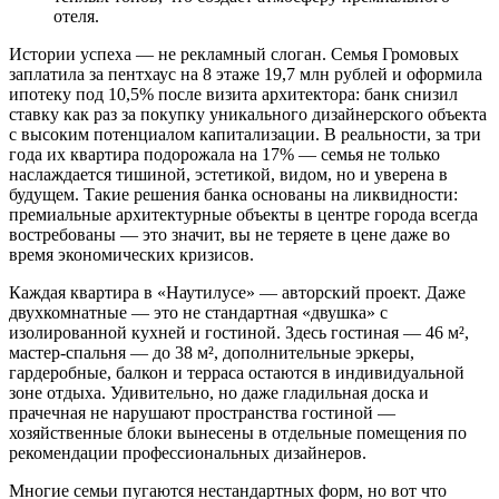
отеля.
Истории успеха — не рекламный слоган. Семья Громовых
заплатила за пентхаус на 8 этаже 19,7 млн рублей и оформила
ипотеку под 10,5% после визита архитектора: банк снизил
ставку как раз за покупку уникального дизайнерского объекта
с высоким потенциалом капитализации. В реальности, за три
года их квартира подорожала на 17% — семья не только
наслаждается тишиной, эстетикой, видом, но и уверена в
будущем. Такие решения банка основаны на ликвидности:
премиальные архитектурные объекты в центре города всегда
востребованы — это значит, вы не теряете в цене даже во
время экономических кризисов.
Каждая квартира в «Наутилусе» — авторский проект. Даже
двухкомнатные — это не стандартная «двушка» с
изолированной кухней и гостиной. Здесь гостиная — 46 м²,
мастер-спальня — до 38 м², дополнительные эркеры,
гардеробные, балкон и терраса остаются в индивидуальной
зоне отдыха. Удивительно, но даже гладильная доска и
прачечная не нарушают пространства гостиной —
хозяйственные блоки вынесены в отдельные помещения по
рекомендации профессиональных дизайнеров.
Многие семьи пугаются нестандартных форм, но вот что