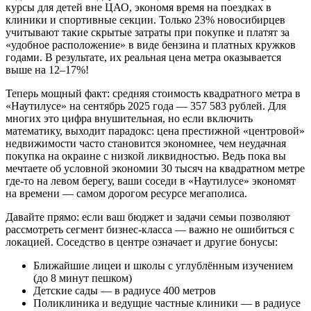
курсы для детей вне ЦАО, экономя время на поездках в
клиники и спортивные секции. Только 23% новосибирцев
учитывают такие скрытые затраты при покупке и платят за
«удобное расположение» в виде бензина и платных кружков
годами. В результате, их реальная цена метра оказывается
выше на 12–17%!
Теперь мощный факт: средняя стоимость квадратного метра в
«Наутилусе» на сентябрь 2025 года — 357 583 рублей. Для
многих это цифра внушительная, но если включить
математику, выходит парадокс: цена престижной «центровой»
недвижимости часто становится экономнее, чем неудачная
покупка на окраине с низкой ликвидностью. Ведь пока вы
мечтаете об условной экономии 30 тысяч на квадратном метре
где-то на левом берегу, ваши соседи в «Наутилусе» экономят
на времени — самом дорогом ресурсе мегаполиса.
Давайте прямо: если ваш бюджет и задачи семьи позволяют
рассмотреть сегмент бизнес-класса — важно не ошибиться с
локацией. Соседство в центре означает и другие бонусы:
Ближайшие лицеи и школы с углублённым изучением
(до 8 минут пешком)
Детские сады — в радиусе 400 метров
Поликлиника и ведущие частные клиники — в радиусе