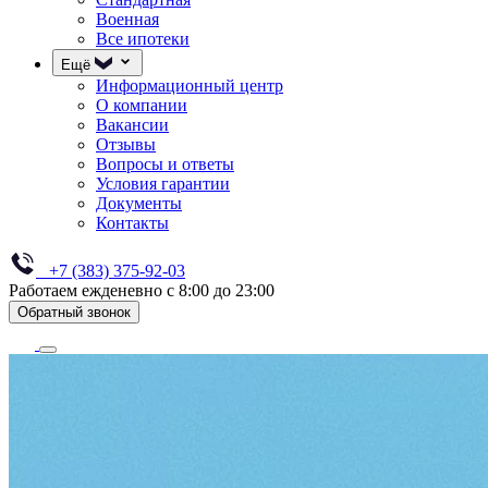
Военная
Все ипотеки
Ещё
Информационный центр
О компании
Вакансии
Отзывы
Вопросы и ответы
Условия гарантии
Документы
Контакты
+7 (383) 375-92-03
Работаем ежденевно с 8:00 до 23:00
Обратный звонок