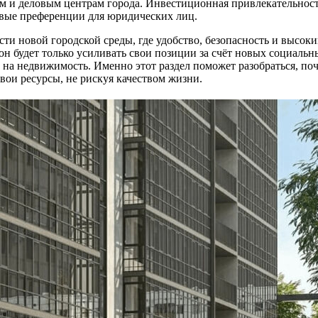
зам и деловым центрам города. Инвестиционная привлекательно
овые преференции для юридических лиц.
сти новой городской среды, где удобство, безопасность и высо
он будет только усиливать свои позиции за счёт новых социаль
ен на недвижимость. Именно этот раздел поможет разобраться,
вои ресурсы, не рискуя качеством жизни.