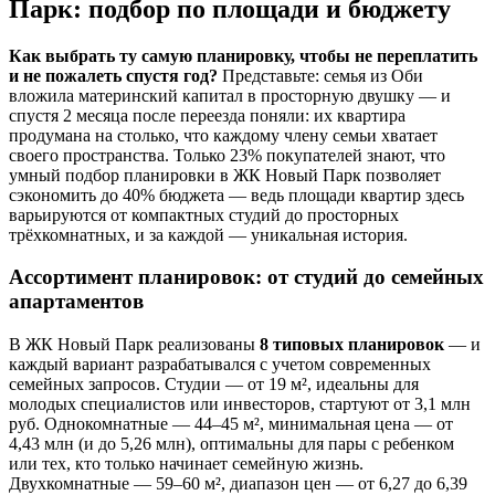
Парк: подбор по площади и бюджету
Как выбрать ту самую планировку, чтобы не переплатить
и не пожалеть спустя год?
Представьте: семья из Оби
вложила материнский капитал в просторную двушку — и
спустя 2 месяца после переезда поняли: их квартира
продумана на столько, что каждому члену семьи хватает
своего пространства. Только 23% покупателей знают, что
умный подбор планировки в ЖК Новый Парк позволяет
сэкономить до 40% бюджета — ведь площади квартир здесь
варьируются от компактных студий до просторных
трёхкомнатных, и за каждой — уникальная история.
Ассортимент планировок: от студий до семейных
апартаментов
В ЖК Новый Парк реализованы
8 типовых планировок
— и
каждый вариант разрабатывался с учетом современных
семейных запросов. Студии — от 19 м², идеальны для
молодых специалистов или инвесторов, стартуют от 3,1 млн
руб. Однокомнатные — 44–45 м², минимальная цена — от
4,43 млн (и до 5,26 млн), оптимальны для пары с ребенком
или тех, кто только начинает семейную жизнь.
Двухкомнатные — 59–60 м², диапазон цен — от 6,27 до 6,39