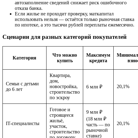
автозаполнение сведений снижает риск ошибочного
отказа банка.
Если жилье не проходит проверку, маткапитал
использовать нельзя — остаётся только рыночная ставка
по ипотеке, а это тысячи рублей переплаты ежемесячно.
Сценарии для разных категорий покупателей
Что можно
Максимум
Минима
Категория
купить
кредита
взно
Квартира,
дом,
Семьи с детьми
новостройка,
20,1%
6 млн ₽
до 6 лет
строительство
по эскроу
Готовое и
9 млн ₽
строящееся
(18 млн ₽
жильё,
IT-специалисты
20,1%
часть — по
участок,
рыночной
строительство
ставке)
по договору