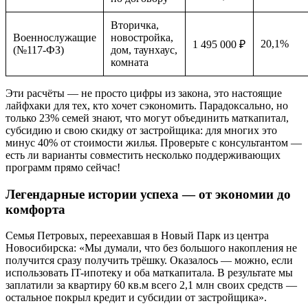
Вторичка,
Военнослужащие
новостройка,
20,1%
1 495 000 ₽
(№117-ФЗ)
дом, таунхаус,
комната
Эти расчёты — не просто цифры из закона, это настоящие
лайфхаки для тех, кто хочет сэкономить. Парадоксально, но
только 23% семей знают, что могут объединить маткапитал,
субсидию и свою скидку от застройщика: для многих это
минус 40% от стоимости жилья. Проверьте с консультантом —
есть ли варианты совместить несколько поддерживающих
программ прямо сейчас!
Легендарные истории успеха — от экономии до
комфорта
Семья Петровых, переехавшая в Новый Парк из центра
Новосибирска: «Мы думали, что без большого накопления не
получится сразу получить трёшку. Оказалось — можно, если
использовать IT-ипотеку и оба маткапитала. В результате мы
заплатили за квартиру 60 кв.м всего 2,1 млн своих средств —
остальное покрыл кредит и субсидии от застройщика».