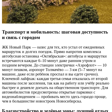
Транспорт и мобильность: шаговая доступность
и связь с городом
ЖК Новый Парк — оазис для тех, кто устал от ежедневных
маршруток и долгих поездок. Прямо напротив комплекса
автобусная остановка «Октябрьская»: автобусы и маршрутки
встречаются каждые 6–10 минут даже ранним утром и
поздним вечером. До станции электрички «Аэрофлот» — 10
минут пешком, аэропорт Толмачёво — 3 км (5–7 минут на
машине, даже если ребёнок проспал и вы едете срочно).
Ключевой лайфхак: каждая третья семья отказалась от второй
машины после заселения, так как на работу или учёбу реально
быстрее и дешевле доехать на общественном транспорте. Для
автомобилистов предусмотрены открытые парковки с
видеонаблюдением — пробивать место здесь гораздо проще,
чем в большинстве новостроек Новосибирска.
Благоустройство и зелёные зоны: лучший отдых