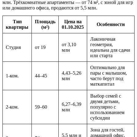
млн. Трёхкомнатные апартаменты — от 74 м², с зоной для игр
или домашнего офиса, продаются от 5,5 млн.
Тип
Площадь
Цена на
Особенности
квартиры
(м²)
01.10.2025
Лаконичная
от 3,10
геометрия,
Студия
от 19
млн
идеальна для сдачи
или старта
Оптимально для
4,43–5,26
пары с малышом,
1-ком.
44–45
млн
часто берут под
маткапитал
Выбор семей с
двумя детьми,
6,27–6,39
2-ком.
59–60
популярно с
млн
использованием
субсидии
Зона для гостей,
5,5 млн и
домашний офис,