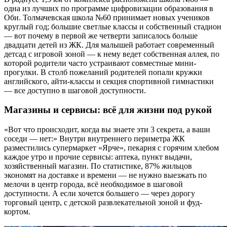
одна из лучших по программе цифровизации образования в
Оби. Толмачевская школа №60 принимает новых учеников
круглый год; большие светлые классы и собственный стадион
— вот почему в первой же четверти записалось больше
двадцати детей из ЖК. Для малышей работает современный
детсад с игровой зоной — к нему ведет собственная аллея, по
которой родители часто устраивают совместные мини-
прогулки. В столб пожеланий родителей попали кружки
английского, айти-классы и секция спортивной гимнастики
— все доступно в шаговой доступности.
Магазины и сервисы: всё для жизни под рукой
«Вот что происходит, когда вы знаете эти 3 секрета, а ваши
соседи — нет:» Внутри внутреннего периметра ЖК
разместились супермаркет «Ярче», пекарня с горячим хлебом
каждое утро и прочие сервисы: аптека, пункт выдачи,
хозяйственный магазин. По статистике, 87% жильцов
экономят на доставке и времени — не нужно выезжать по
мелочи в центр города, всё необходимое в шаговой
доступности. А если хочется большего — через дорогу
торговый центр, с детской развлекательной зоной и фуд-
кортом.