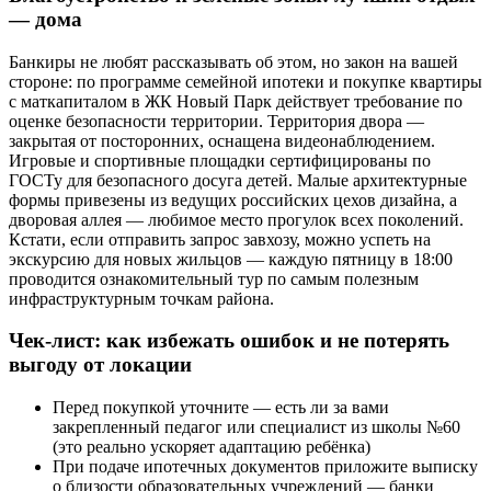
— дома
Банкиры не любят рассказывать об этом, но закон на вашей
стороне: по программе семейной ипотеки и покупке квартиры
с маткапиталом в ЖК Новый Парк действует требование по
оценке безопасности территории. Территория двора —
закрытая от посторонних, оснащена видеонаблюдением.
Игровые и спортивные площадки сертифицированы по
ГОСТу для безопасного досуга детей. Малые архитектурные
формы привезены из ведущих российских цехов дизайна, а
дворовая аллея — любимое место прогулок всех поколений.
Кстати, если отправить запрос завхозу, можно успеть на
экскурсию для новых жильцов — каждую пятницу в 18:00
проводится ознакомительный тур по самым полезным
инфраструктурным точкам района.
Чек-лист: как избежать ошибок и не потерять
выгоду от локации
Перед покупкой уточните — есть ли за вами
закрепленный педагог или специалист из школы №60
(это реально ускоряет адаптацию ребёнка)
При подаче ипотечных документов приложите выписку
о близости образовательных учреждений — банки