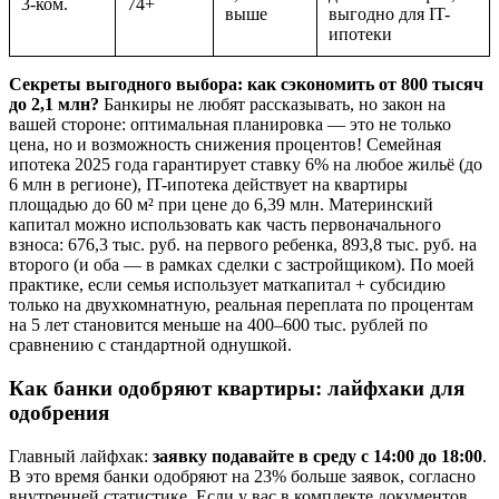
3-ком.
74+
выше
выгодно для IT-
ипотеки
Секреты выгодного выбора: как сэкономить от 800 тысяч
до 2,1 млн?
Банкиры не любят рассказывать, но закон на
вашей стороне: оптимальная планировка — это не только
цена, но и возможность снижения процентов! Семейная
ипотека 2025 года гарантирует ставку 6% на любое жильё (до
6 млн в регионе), IT-ипотека действует на квартиры
площадью до 60 м² при цене до 6,39 млн. Материнский
капитал можно использовать как часть первоначального
взноса: 676,3 тыс. руб. на первого ребенка, 893,8 тыс. руб. на
второго (и оба — в рамках сделки с застройщиком). По моей
практике, если семья использует маткапитал + субсидию
только на двухкомнатную, реальная переплата по процентам
на 5 лет становится меньше на 400–600 тыс. рублей по
сравнению с стандартной однушкой.
Как банки одобряют квартиры: лайфхаки для
одобрения
Главный лайфхак:
заявку подавайте в среду с 14:00 до 18:00
.
В это время банки одобряют на 23% больше заявок, согласно
внутренней статистике. Если у вас в комплекте документов