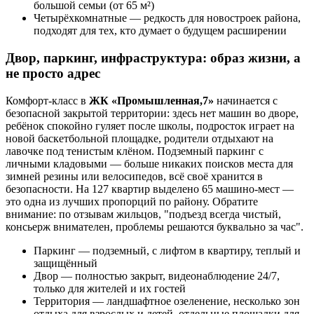
большой семьи (от 65 м²)
Четырёхкомнатные — редкость для новостроек района,
подходят для тех, кто думает о будущем расширении
Двор, паркинг, инфраструктура: образ жизни, а
не просто адрес
Комфорт-класс в
ЖК «Промышленная,7»
начинается с
безопасной закрытой территории: здесь нет машин во дворе,
ребёнок спокойно гуляет после школы, подросток играет на
новой баскетбольной площадке, родители отдыхают на
лавочке под тенистым клёном. Подземный паркинг с
личными кладовыми — больше никаких поисков места для
зимней резины или велосипедов, всё своё хранится в
безопасности. На 127 квартир выделено 65 машино-мест —
это одна из лучших пропорций по району. Обратите
внимание: по отзывам жильцов, "подъезд всегда чистый,
консьерж внимателен, проблемы решаются буквально за час".
Паркинг — подземный, с лифтом в квартиру, теплый и
защищённый
Двор — полностью закрыт, видеонаблюдение 24/7,
только для жителей и их гостей
Территория — ландшафтное озеленение, несколько зон
отдыха для взрослых и детей, отдельные площадки для