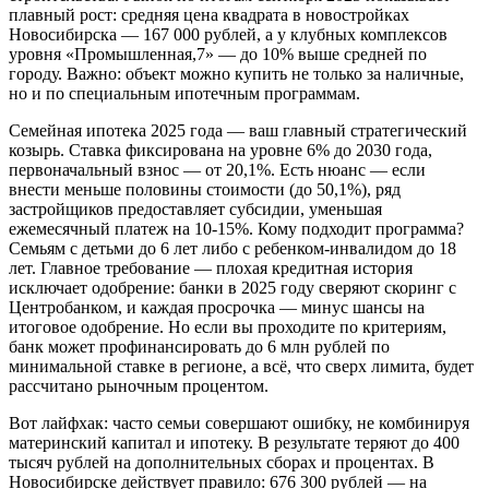
плавный рост: средняя цена квадрата в новостройках
Новосибирска — 167 000 рублей, а у клубных комплексов
уровня «Промышленная,7» — до 10% выше средней по
городу. Важно: объект можно купить не только за наличные,
но и по специальным ипотечным программам.
Семейная ипотека 2025 года — ваш главный стратегический
козырь. Ставка фиксирована на уровне 6% до 2030 года,
первоначальный взнос — от 20,1%. Есть нюанс — если
внести меньше половины стоимости (до 50,1%), ряд
застройщиков предоставляет субсидии, уменьшая
ежемесячный платеж на 10-15%. Кому подходит программа?
Семьям с детьми до 6 лет либо с ребенком-инвалидом до 18
лет. Главное требование — плохая кредитная история
исключает одобрение: банки в 2025 году сверяют скоринг с
Центробанком, и каждая просрочка — минус шансы на
итоговое одобрение. Но если вы проходите по критериям,
банк может профинансировать до 6 млн рублей по
минимальной ставке в регионе, а всё, что сверх лимита, будет
рассчитано рыночным процентом.
Вот лайфхак: часто семьи совершают ошибку, не комбинируя
материнский капитал и ипотеку. В результате теряют до 400
тысяч рублей на дополнительных сборах и процентах. В
Новосибирске действует правило: 676 300 рублей — на