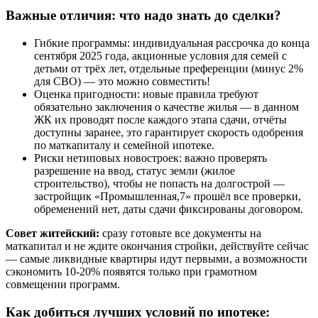
Важные отличия: что надо знать до сделки?
Гибкие программы: индивидуальная рассрочка до конца
сентября 2025 года, акционные условия для семей с
детьми от трёх лет, отдельные преференции (минус 2%
для СВО) — это можно совместить!
Оценка пригодности: новые правила требуют
обязательно заключения о качестве жилья — в данном
ЖК их проводят после каждого этапа сдачи, отчёты
доступны заранее, это гарантирует скорость одобрения
по маткапиталу и семейной ипотеке.
Риски нетиповых новостроек: важно проверять
разрешение на ввод, статус земли (жилое
строительство), чтобы не попасть на долгострой —
застройщик «Промышленная,7» прошёл все проверки,
обременений нет, даты сдачи фиксированы договором.
Совет житейский:
сразу готовьте все документы на
маткапитал и не ждите окончания стройки, действуйте сейчас
— самые ликвидные квартиры идут первыми, а возможности
сэкономить 10-20% появятся только при грамотном
совмещении программ.
Как добиться лучших условий по ипотеке: