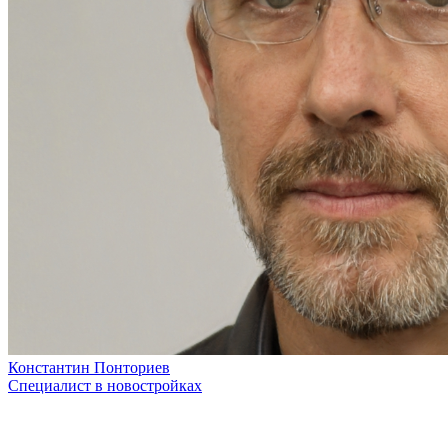
Константин Понториев
Специалист в новостройках