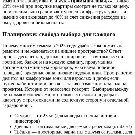
Именно так живут жители
ЖК «Промышленная,7»
. Только
23% семей при покупке квартиры смотрят не только на цену,
но и специально сравнивают уровень инфраструктуры — и
именно они экономят до 40% за счёт снижения расходов на
быт, здоровье и безопасность.
Планировки: свобода выбора для каждого
Почему многим семьям в 2025 году удаётся сэкономить на
ремонте и не жаловаться на лишнее пространство? Ответ
прост: здесь нестандартные планировки — светлые кухни-
гостиные, балконы на каждую комнату, продуманная
эргономика (минимум коридоров, максимум полезной
площади), эркерные окна, низкие подоконники. Пространство
делится на комфортные зоны для взрослых и детей; если
нужен кабинет или игровая — такая возможность заложена
проектом. Истории от новоселов говорят: "Выбирали между
четырьмя комплексами, но только тут смогли подобрать
квартиру с тремя окнами на солнечную сторону и отдельной
гардеробной".
Студии — от 23 м² (для молодых специалистов и
инвесторов)
Двушки — оптимальные для семьи с ребенком (от 43 м²)
Трёшки — просторные варианты с двумя санузлами, для