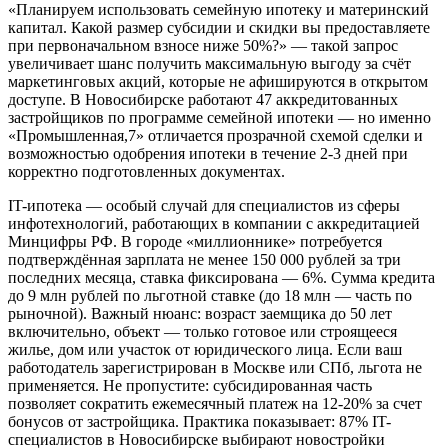
«Планируем использовать семейную ипотеку и материнский
капитал. Какой размер субсидии и скидки вы предоставляете
при первоначальном взносе ниже 50%?» — такой запрос
увеличивает шанс получить максимальную выгоду за счёт
маркетинговых акций, которые не афишируются в открытом
доступе. В Новосибирске работают 47 аккредитованных
застройщиков по программе семейной ипотеки — но именно
«Промышленная,7» отличается прозрачной схемой сделки и
возможностью одобрения ипотеки в течение 2-3 дней при
корректно подготовленных документах.
IT-ипотека — особый случай для специалистов из сферы
инфотехнологий, работающих в компании с аккредитацией
Минцифры РФ. В городе «миллионнике» потребуется
подтверждённая зарплата не менее 150 000 рублей за три
последних месяца, ставка фиксирована — 6%. Сумма кредита
до 9 млн рублей по льготной ставке (до 18 млн — часть по
рыночной). Важный нюанс: возраст заемщика до 50 лет
включительно, объект — только готовое или строящееся
жилье, дом или участок от юридического лица. Если ваш
работодатель зарегистрирован в Москве или СПб, льгота не
применяется. Не пропустите: субсидированная часть
позволяет сократить ежемесячный платеж на 12-20% за счет
бонусов от застройщика. Практика показывает: 87% IT-
специалистов в Новосибирске выбирают новостройки