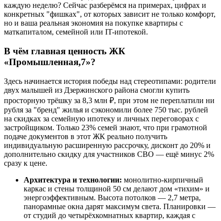
каждую неделю? Сейчас разберёмся на примерах, цифрах и
конкретных "фишках", от которых зависит не только комфорт,
но и ваша реальная экономия на покупке квартиры с
маткапиталом, семейной или IT-ипотекой.
В чём главная ценность ЖК
«Промышленная,7»?
Здесь начинается история победы над стереотипами: родители
двух малышей из Дзержинского района смогли купить
просторную трёшку за 8,3 млн ₽, при этом не переплатили ни
рубля за "бренд" жилья и сэкономили более 750 тыс. рублей
на скидках за семейную ипотеку и личных переговорах с
застройщиком. Только 23% семей знают, что при грамотной
подаче документов в этот ЖК реально получить
индивидуальную расширенную рассрочку, дисконт до 20% и
дополнительно скидку для участников СВО — ещё минус 2%
сразу к цене.
Архитектура и технологии:
монолитно-кирпичный
каркас и стены толщиной 50 см делают дом «тихим» и
энергоэффективным. Высота потолков — 2,7 метра,
панорамные окна дарят максимум света. Планировки —
от студий до четырёхкомнатных квартир, каждая с