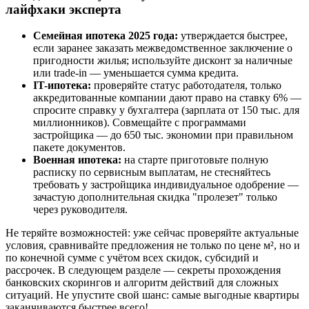
лайфхаки эксперта
Семейная ипотека 2025 года:
утверждается быстрее,
если заранее заказать межведомственное заключение о
пригодности жилья; используйте дисконт за наличные
или trade-in — уменьшается сумма кредита.
IT-ипотека:
проверяйте статус работодателя, только
аккредитованные компании дают право на ставку 6% —
спросите справку у бухгалтера (зарплата от 150 тыс. для
миллионников). Совмещайте с программами
застройщика — до 650 тыс. экономии при правильном
пакете документов.
Военная ипотека:
на старте приготовьте полную
расписку по сервисным выплатам, не стесняйтесь
требовать у застройщика индивидуальное одобрение —
зачастую дополнительная скидка "пролезет" только
через руководителя.
Не теряйте возможностей: уже сейчас проверяйте актуальные
условия, сравнивайте предложения не только по цене м², но и
по конечной сумме с учётом всех скидок, субсидий и
рассрочек. В следующем разделе — секреты прохождения
банковских скорингов и алгоритм действий для сложных
ситуаций. Не упустите свой шанс: самые выгодные квартиры
заканчиваются быстрее всего!