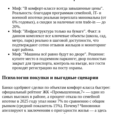
Миф: "В комфорт-классе всегда завышенные цены".
Реальность: благодаря программам семейной, IT- и
военной ипотеки реальная переплата минимальна (от
6% годовых), а скидки за наличные или trade-in — до
20%.
Миф: "Инфраструктура только на бумаге". Факт: в
данном комплексе все ключевые объекты (школа, сад,
метро, парк) реально в шаговой доступности, что
подтверждают сотни отзывов жильцов и мониторинг
карт района.
Миф: "Машины всё равно будут во дворе". Решение:
купите место в подземном паркинге; двор полностью
закрыт для транспорта, контроль на въезде, все гости
проходят регистрацию на посту охраны.
Психология покупки и выгодные сценарии
Банки одобряют сделки по объектам комфорт-класса быстрее:
официальный рейтинг ЖК «Промышленная,7» — один из
самых высоких в районе, а процент отказа по семейной
ипотеке в 2025 году упал ниже 7% по сравнению с общим
рынком (средний показатель 15%). Почему? Чиновники
апеллируют к заключениям о пригодности жилья — а здесь