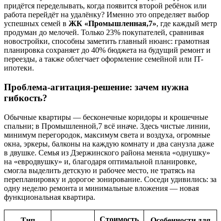
придётся переделывать, когда появится второй ребёнок или
работа перейдёт на удалёнку? Именно это определяет выбор
успешных семей в
ЖК «Промышленная,7»
, где каждый метр
продуман до мелочей. Только 23% покупателей, сравнивая
новостройки, способны заметить главный нюанс: грамотная
планировка сохраняет до 40% бюджета на будущий ремонт и
переезды, а также облегчает оформление семейной или IT-
ипотеки.
Проблема-агитация-решение: зачем нужна
гибкость?
Обычные квартиры — бесконечные коридоры и крошечные
спальни; в Промышленной,7 всё иначе. Здесь чистые линии,
минимум перегородок, максимум света и воздуха, огромные
окна, эркеры, балконы на каждую комнату и два санузла даже
в двушке. Семья из Дзержинского района меняла «однушку»
на «евродвушку» и, благодаря оптимальной планировке,
смогла выделить детскую и рабочее место, не тратясь на
перепланировку и дорогое зонирование. Соседи удивились: за
одну неделю ремонта и минимальные вложения — новая
функциональная квартира.
Стоимость
Тип
Особенности для