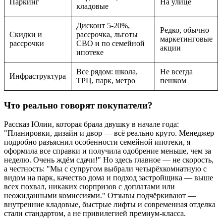
Паркинг
На улице
кладовые
Дисконт 5-20%,
Редко, обычно
Скидки и
рассрочка, льготы
маркетинговые
рассрочки
СВО и по семейной
акции
ипотеке
Все рядом: школа,
Не всегда
Инфраструктура
ТРЦ, парк, метро
пешком
Что реально говорят покупатели?
Рассказ Юлии, которая брала двушку в начале года:
"Планировки, дизайн и двор — всё реально круто. Менеджер
подробно разъяснил особенности семейной ипотеки, я
оформила все справки и получила одобрение меньше, чем за
неделю. Очень ждём сдачи!" Но здесь главное — не скорость,
а честность: "Мы с супругом выбрали четырёхкомнатную с
видом на парк, качество дома и подход застройщика — выше
всех похвал, никаких сюрпризов с доплатами или
неожиданными комиссиями." Отзывы подчёркивают —
внутренние кладовые, быстрые лифты и современная отделка
стали стандартом, а не привилегией премиум-класса.