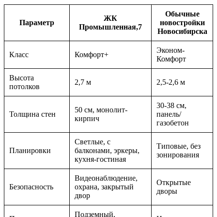
Обычные
ЖК
Параметр
новостройки
Промышленная,7
Новосибирска
Эконом-
Класс
Комфорт+
Комфорт
Высота
2,7 м
2,5-2,6 м
потолков
30-38 см,
50 см, монолит-
Толщина стен
панель/
кирпич
газобетон
Светлые, с
Типовые, без
Планировки
балконами, эркеры,
зонирования
кухня-гостиная
Видеонаблюдение,
Открытые
Безопасность
охрана, закрытый
дворы
двор
Подземный,