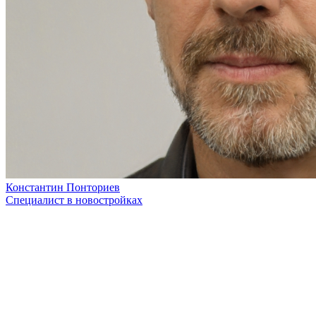
Константин Понториев
Специалист в новостройках