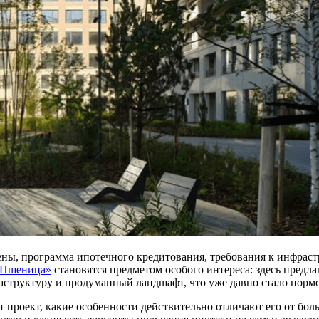
ны, программа ипотечного кредитования, требования к инфрастр
«Пшеница»
становятся предметом особого интереса: здесь пред
аструктуру и продуманный ландшафт, что уже давно стало нормо
т проект, какие особенности действительно отличают его от бо