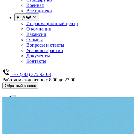
Военная
Все ипотеки
Ещё
Информационный центр
О компании
Вакансии
Отзывы
Вопросы и ответы
Условия гарантии
Документы
Контакты
+7 (383) 375-92-03
Работаем ежденевно с 8:00 до 23:00
Обратный звонок