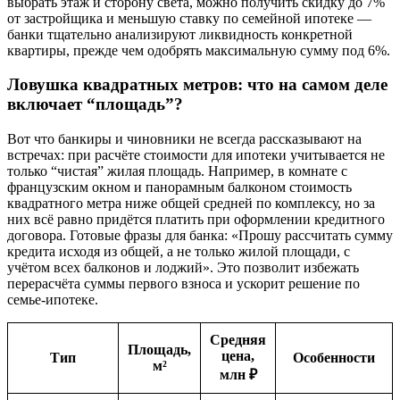
выбрать этаж и сторону света, можно получить скидку до 7%
от застройщика и меньшую ставку по семейной ипотеке —
банки тщательно анализируют ликвидность конкретной
квартиры, прежде чем одобрять максимальную сумму под 6%.
Ловушка квадратных метров: что на самом деле
включает “площадь”?
Вот что банкиры и чиновники не всегда рассказывают на
встречах: при расчёте стоимости для ипотеки учитывается не
только “чистая” жилая площадь. Например, в комнате с
французским окном и панорамным балконом стоимость
квадратного метра ниже общей средней по комплексу, но за
них всё равно придётся платить при оформлении кредитного
договора. Готовые фразы для банка: «Прошу рассчитать сумму
кредита исходя из общей, а не только жилой площади, с
учётом всех балконов и лоджий». Это позволит избежать
перерасчёта суммы первого взноса и ускорит решение по
семье-ипотеке.
Средняя
Площадь,
цена,
Тип
Особенности
м²
млн ₽