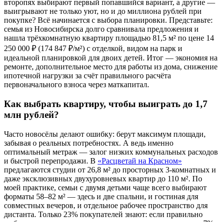
второпях выбирают первый попавшийся вариант, а другие —
выигрывают не только уют, но и до миллиона рублей при
покупке? Всё начинается с выбора планировки. Представьте:
семья из Новосибирска долго сравнивала предложения и
нашла трёхкомнатную квартиру площадью 81,5 м² по цене 14
250 000 ₽ (174 847 ₽/м²) с отделкой, видом на парк и
идеальной планировкой для двоих детей. Итог — экономия на
ремонте, дополнительное место для работы из дома, снижение
ипотечной нагрузки за счёт правильного расчёта
первоначального взноса через маткапитал.
Как выбрать квартиру, чтобы выиграть до 1,7
млн рублей?
Часто новосёлы делают ошибку: берут максимум площади,
забывая о реальных потребностях. А ведь именно
оптимальный метраж — залог низких коммунальных расходов
и быстрой перепродажи. В
«Расцветай на Красном»
предлагаются студии от 26,8 м² до просторных 3-комнатных и
даже эксклюзивных двухуровневых квартир до 110 м². По
моей практике, семьи с двумя детьми чаще всего выбирают
форматы 58–82 м² — здесь и две спальни, и гостиная для
совместных вечеров, и отдельное рабочее пространство для
дистанта. Только 23% покупателей знают: если правильно