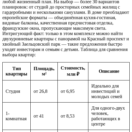
любой жизненный план. На выбор — более 30 вариантов
планировок: от студий до просторных семейных жилищ с
гардеробными и несколькими санузлами. В доме преобладают
европейские форматы — объединённая кухня-гостиная,
видовые балконы, качественная предчистовая отделка,
французские окна, пропускающие максимум света.
Интригующий факт: только в этом комплексе можно найти
двухуровневые квартиры с панорамой на Красный проспект и
хвойный Заельцовский парк — такие предложения быстро
уходят инвесторам и семьям с детьми. Таблица для сравнения
выбора квартир:
Стоимость,
Тип
Площадь,
Описание
квартиры
м²
млн ₽
Идеально для
Студия
от 26,8
от 6,95
инвестиций и
молодых семей
Для одного-двух
1-
человек,
от 41
от 8,53
комнатная
работающих в
центре