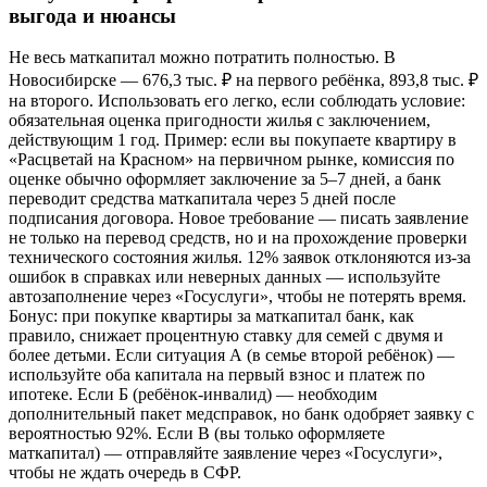
выгода и нюансы
Не весь маткапитал можно потратить полностью. В
Новосибирске — 676,3 тыс. ₽ на первого ребёнка, 893,8 тыс. ₽
на второго. Использовать его легко, если соблюдать условие:
обязательная оценка пригодности жилья с заключением,
действующим 1 год. Пример: если вы покупаете квартиру в
«Расцветай на Красном» на первичном рынке, комиссия по
оценке обычно оформляет заключение за 5–7 дней, а банк
переводит средства маткапитала через 5 дней после
подписания договора. Новое требование — писать заявление
не только на перевод средств, но и на прохождение проверки
технического состояния жилья. 12% заявок отклоняются из-за
ошибок в справках или неверных данных — используйте
автозаполнение через «Госуслуги», чтобы не потерять время.
Бонус: при покупке квартиры за маткапитал банк, как
правило, снижает процентную ставку для семей с двумя и
более детьми. Если ситуация А (в семье второй ребёнок) —
используйте оба капитала на первый взнос и платеж по
ипотеке. Если Б (ребёнок-инвалид) — необходим
дополнительный пакет медсправок, но банк одобряет заявку с
вероятностью 92%. Если В (вы только оформляете
маткапитал) — отправляйте заявление через «Госуслуги»,
чтобы не ждать очередь в СФР.