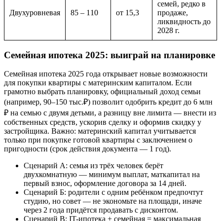
семей, редко в
Двухуровневая
85 – 110
от 15,3
продаже,
ликвидность до
2028 г.
Семейная ипотека 2025: выиграй на планировке
Семейная ипотека 2025 года открывает новые возможности
для покупки квартиры с материнским капиталом. Если
грамотно выбрать планировку, официальный доход семьи
(например, 90–150 тыс.₽) позволит одобрить кредит до 6 млн
₽ на семью с двумя детьми, а разницу вне лимита — внести из
собственных средств, ускорив сделку и оформив скидку у
застройщика. Важно: материнский капитал учитывается
только при покупке готовой квартиры с заключением о
пригодности (срок действия документа — 1 год).
Сценарий А: семья из трёх человек берёт
двухкомнатную — минимум выплат, маткапитал на
первый взнос, оформление договора за 14 дней.
Сценарий Б: родители с одним ребёнком предпочтут
студию, но совет — не экономьте на площади, иначе
через 2 года придётся продавать с дисконтом.
Сценарий В: IT-ипотека + семейная = максимальная