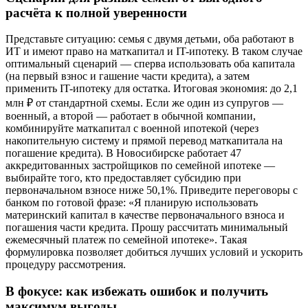
расчёта к полной уверенности
Представьте ситуацию: семья с двумя детьми, оба работают в
ИТ и имеют право на маткапитал и IT-ипотеку. В таком случае
оптимальный сценарий — сперва использовать оба капитала
(на первый взнос и гашение части кредита), а затем
применить IT-ипотеку для остатка. Итоговая экономия: до 2,1
млн ₽ от стандартной схемы. Если же один из супругов —
военный, а второй — работает в обычной компании,
комбинируйте маткапитал с военной ипотекой (через
накопительную систему и прямой перевод маткапитала на
погашение кредита). В Новосибирске работает 47
аккредитованных застройщиков по семейной ипотеке —
выбирайте того, кто предоставляет субсидию при
первоначальном взносе ниже 50,1%. Приведите переговоры с
банком по готовой фразе: «Я планирую использовать
материнский капитал в качестве первоначального взноса и
погашения части кредита. Прошу рассчитать минимальный
ежемесячный платеж по семейной ипотеке». Такая
формулировка позволяет добиться лучших условий и ускорить
процедуру рассмотрения.
В фокусе: как избежать ошибок и получить
максимум выгоды