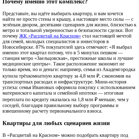
Почему именно этот комплекс?
Представьте, вы идёте выбирать квартиру, и вам хочется
найти не просто стены и крышу, а настоящее место силы — с
зелёным двором, десятками сценариев для жизни, близостью к
метро и тотальной уверенностью в безопасности сделки. Вот
почему
ЖК «Расцветай на Красном»
стал настоящей мечтой
для семей, молодых специалистов и инвесторов в
Новосибирске. 87% покупателей здесь отмечают: «Я выбрал
именно этот квартал потому, что в 5 минутах пешком —
станция метро «Заельцовская», престижные школы и лучшие
медицинские центры». Такое расположение экономит не
только время, но и деньги: например, семья из Академгородка
купила трёхкомнатную квартиру за 4,8 млн ₽, сэкономив на
транспортных расходах и инфраструктуре. Мини-история
успеха: семья Ивановых оформила покупку с использованием
материнского капитала и семейной ипотеки — итоговая
переплата по кредиту оказалась на 1,8 млн ₽ меньше, чем у
соседей, благодаря правильному выбору программы и
взвешенному расчету первоначального взноса.
Квартиры для любых сценариев жизни
В «Расцветай на Красном» можно подобрать квартиру под