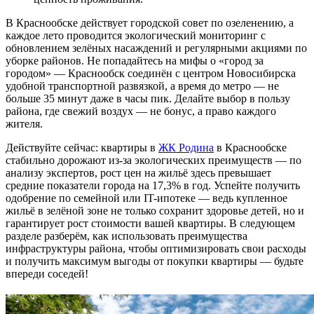
В Краснообске действует городской совет по озеленению, а
каждое лето проводится экологический мониторинг с
обновлением зелёных насаждений и регулярными акциями по
уборке районов. Не попадайтесь на мифы о «город за
городом» — Краснообск соединён с центром Новосибирска
удобной транспортной развязкой, а время до метро — не
больше 35 минут даже в часы пик. Делайте выбор в пользу
района, где свежий воздух — не бонус, а право каждого
жителя.
Действуйте сейчас: квартиры в
ЖК Родина
в Краснообске
стабильно дорожают из-за экологических преимуществ — по
анализу экспертов, рост цен на жильё здесь превышает
средние показатели города на 17,3% в год. Успейте получить
одобрение по семейной или IT-ипотеке — ведь купленное
жильё в зелёной зоне не только сохранит здоровье детей, но и
гарантирует рост стоимости вашей квартиры. В следующем
разделе разберём, как использовать преимущества
инфраструктуры района, чтобы оптимизировать свои расходы
и получить максимум выгоды от покупки квартиры — будьте
впереди соседей!