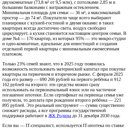
двухкомнатные (73,8 м² от 9,5 млн), с потолками 2,85 м и
большими балконами с витражным остеклением.
Минимальная площадь для семьи — 36 м², а максимальный
простор — до 74 м². Покупатели чаще всего выбирают
планировки с кухней-гостиной и двумя окнами: в таких
квартирах всегда достаточно света, воздух свободно
циркулирует, а кухня становится настоящим центром семьи. В
доме №4 — 170 квартир, из которых 95% — это микро-студии
и одно-комнатные, идеальные для инвестиций и создания
отдельной первой квартиры с минимальным ежемесячным
платежом.
Только 23% семей знают, что в 2025 году появилась
возможность использовать материнский капитал при покупке
квартиры на первичном и вторичном рынке. С февраля 2025
года его размер — 690 266 рублей на первого ребёнка и 912
162 рублей на второго: эти средства можно сразу
использовать на первоначальный взнос или на частичное
погашение ипотеки. Если сертификат на первенца семья уже
получила, то доплата при рождении второго ребёнка — 221
895 рублей. Это реальный инструмент — сумма существенно
снижает расходы, а все программы государственной
поддержки работают в
ЖК Родина
до 31 декабря 2030 года.
Если вы — IT-специалист, используется IT-ипотека по ставке