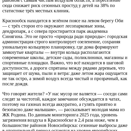
районом с самым чистым воздухом области, а переселение
сюда снижает риск сезонных простуд у детей на 38% по
статистике трёх местных клиник.
Краснообск находится в зелёном поясе на левом берегу Оби
— с трёх сторон его окружают лесопарковые зоны,
дендропарк, а с севера простирается парк академика
Синягина. Это не просто «природа ради природы»: городская
администрация строго контролирует озеленение, сохраняя
уникальную кольцевую планировку, где дома формируют
замкнутые кварталы — внутри кольца располагаются
современные школы, детские сады, поликлиники, магазины и
спортивные площадки. Важно, что всё находится в шаговой
доступности, а дороги спрятаны между рядами деревьев, что
защищает от шума, пыли и ветра: даже летом жара ощущается
не так остро, а зимой воздух всегда чистый и прозрачный, как
после дождя.
Что говорят жители? «У нас мусор не валяется — соседи сами
следят за чистотой, каждое замечание обсуждается в чатах,
поэтому на газонах всегда аккуратно, а гулять приятно и
безопасно даже малышам», — рассказывает молодая мама из
ЖК Родина. По данным мониторинга 2025 года, уровень
загрязнения воздуха в Краснообске в 2,4 раза ниже, чем в
большинстве районов Новосибирска: сезонные выбросы даже
в отопительный период остаются на уровне европейских