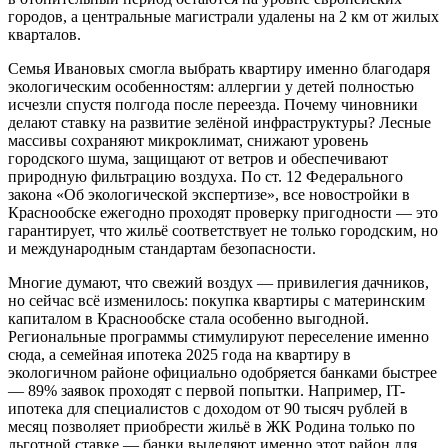
городов, а центральные магистрали удалены на 2 км от жилых
кварталов.
Семья Ивановых смогла выбрать квартиру именно благодаря
экологическим особенностям: аллергии у детей полностью
исчезли спустя полгода после переезда. Почему чиновники
делают ставку на развитие зелёной инфраструктуры? Лесные
массивы сохраняют микроклимат, снижают уровень
городского шума, защищают от ветров и обеспечивают
природную фильтрацию воздуха. По ст. 12 Федерального
закона «Об экологической экспертизе», все новостройки в
Краснообске ежегодно проходят проверку пригодности — это
гарантирует, что жильё соответствует не только городским, но
и международным стандартам безопасности.
Многие думают, что свежий воздух — привилегия дачников,
но сейчас всё изменилось: покупка квартиры с материнским
капиталом в Краснообске стала особенно выгодной.
Региональные программы стимулируют переселение именно
сюда, а семейная ипотека 2025 года на квартиру в
экологичном районе официально одобряется банками быстрее
— 89% заявок проходят с первой попытки. Например, IT-
ипотека для специалистов с доходом от 90 тысяч рублей в
месяц позволяет приобрести жильё в ЖК Родина только по
льготной ставке — банки выделяют именно этот район для