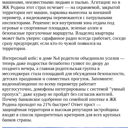
машинами, неизвестными людьми и пылью. Агитация: но в
ЖК Родина этот страх исчезает — на охраняемой, закрытой
территории нет машин, парковка вынесена за внешний
периметр, а видеокамеры перемежаются с патрульными
инспекторами. Решение: вся внутренняя зона отдана под
игровые и спортивные площадки, зеленые аллеи и
безопасные прогулочные маршруты. Владелец квартиры
может быть уверен: сарафанное радио всегда сработает, соседи
сразу предупредят, если кто-то чужой появился на
территории.
Интересный кейс: в доме №4 родители объединили усилия —
теперь даже подростки беззаботно гуляют по двору до
позднего вечера, а главная родительская группа в
мессенджерах стала площадкой для обсуждения безопасности,
детских праздников и совместных прогулок. Запомните:
видеонаблюдение по всему периметру работает
круглосуточно, домофоны интегрированы с системой "умный
пропуск": даже курьер не пройдёт без согласия жителей.
Почему банковское одобрение по семейной ипотеке в ЖК
Родина проходит на 21% быстрее? Ответ прост —
защищённая территория и высокая репутация застройщика
входят в список приоритетных критериев для всех крупных
банков страны.