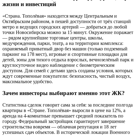
жизни и инвестиций
«Страна. Тополёвая» находится между Центральным и
Октябрьским районом, в пешей доступности от трёх станций
метро и ведущих городских артерий — добраться до любой
точки Новосибирска можно за 15 минут. Окружение поражает
— рядом крупнейшие торговые центры, школы,
медучреждения, парки, театр, а на территории комплекса:
охраняемый приватный двор без машин (только подземный
паркинг на 178 мест), игровые и спортивные площадки для
детей, зоны для тихого отдыха взрослых, вечнозелёный парк и
круглосуточное видео наблюдение с биометрическим
доступом. Для семей с детьми здесь созданы условия, которых
ждут современные покупатели: безопасность, чистый воздух,
максимальное удобство.
Зачем инвесторы выбирают именно этот ЖК?
Статистика сделок говорит сама за себя: за последние полгода
квартиры в «Стране. Тополёвая» выросли в цене на 12%, а
аренда на 4-комнатные превышает средний показатель по
городу. Федеральный застройщик гарантирует завершение
строительства вовремя — облачная репутация и 18 лет
успешных сдач объектов. В исторической локации Военного