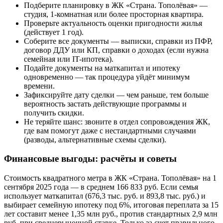
Подберите планировку в ЖК «Страна. Тополёвая» —
студия, 1-комнатная или более просторная квартира.
Проверьте актуальность оценки пригодности жилья
(действует 1 год).
Соберите все документы — выписки, справки из ПФР,
договор ДДУ или КП, справки о доходах (если нужна
семейная или IT-ипотека).
Подайте документы на маткапитал и ипотеку
одновременно — так процедура уйдёт минимум
времени.
Зафиксируйте дату сделки — чем раньше, тем больше
вероятность застать действующие программы и
получить скидки.
Не теряйте шанс: звоните в отдел сопровождения ЖК,
где вам помогут даже с нестандартными случаями
(разводы, альтернативные схемы сделки).
Финансовые выгоды: расчёты и советы
Стоимость квадратного метра в ЖК «Страна. Тополёвая» на 1
сентября 2025 года — в среднем 166 833 руб. Если семья
использует маткапитал (676,3 тыс. руб. и 893,8 тыс. руб.) и
выбирает семейную ипотеку под 6%, итоговая переплата за 15
лет составит менее 1,35 млн руб., против стандартных 2,9 млн
руб. при среднерыночной ставке. Только за счет правильного