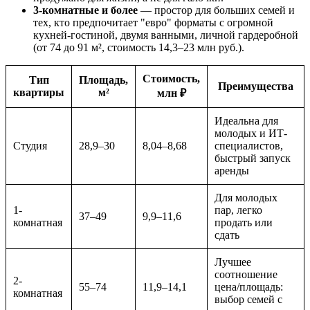
3-комнатные и более
— простор для больших семей и
тех, кто предпочитает "евро" форматы с огромной
кухней-гостиной, двумя ванными, личной гардеробной
(от 74 до 91 м², стоимость 14,3–23 млн руб.).
Стоимость,
Тип
Площадь,
Преимущества
квартиры
м²
млн ₽
Идеальна для
молодых и ИТ-
Студия
28,9–30
8,04–8,68
специалистов,
быстрый запуск
аренды
Для молодых
1-
пар, легко
37–49
9,9–11,6
комнатная
продать или
сдать
Лучшее
соотношение
2-
55–74
11,9–14,1
цена/площадь:
комнатная
выбор семей с