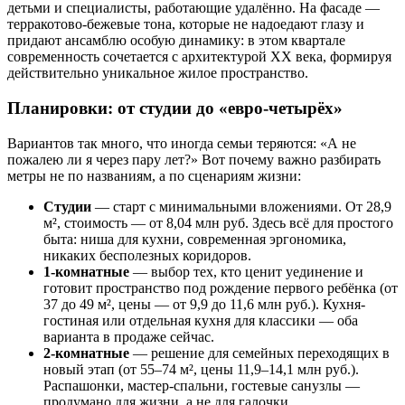
детьми и специалисты, работающие удалённо. На фасаде —
терракотово-бежевые тона, которые не надоедают глазу и
придают ансамблю особую динамику: в этом квартале
современность сочетается с архитектурой XX века, формируя
действительно уникальное жилое пространство.
Планировки: от студии до «евро-четырёх»
Вариантов так много, что иногда семьи теряются: «А не
пожалею ли я через пару лет?» Вот почему важно разбирать
метры не по названиям, а по сценариям жизни:
Студии
— старт с минимальными вложениями. От 28,9
м², стоимость — от 8,04 млн руб. Здесь всё для простого
быта: ниша для кухни, современная эргономика,
никаких бесполезных коридоров.
1-комнатные
— выбор тех, кто ценит уединение и
готовит пространство под рождение первого ребёнка (от
37 до 49 м², цены — от 9,9 до 11,6 млн руб.). Кухня-
гостиная или отдельная кухня для классики — оба
варианта в продаже сейчас.
2-комнатные
— решение для семейных переходящих в
новый этап (от 55–74 м², цены 11,9–14,1 млн руб.).
Распашонки, мастер-спальни, гостевые санузлы —
продумано для жизни, а не для галочки.