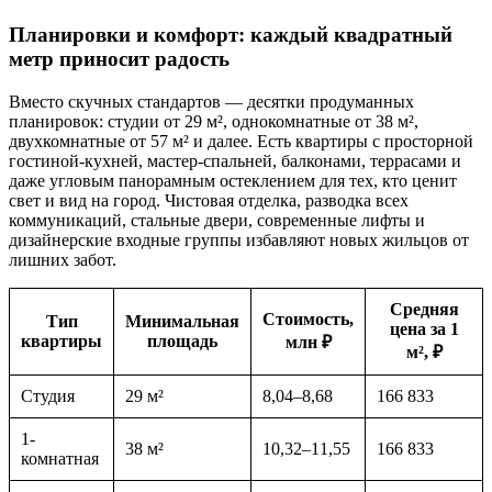
Планировки и комфорт: каждый квадратный
метр приносит радость
Вместо скучных стандартов — десятки продуманных
планировок: студии от 29 м², однокомнатные от 38 м²,
двухкомнатные от 57 м² и далее. Есть квартиры с просторной
гостиной-кухней, мастер-спальней, балконами, террасами и
даже угловым панорамным остеклением для тех, кто ценит
свет и вид на город. Чистовая отделка, разводка всех
коммуникаций, стальные двери, современные лифты и
дизайнерские входные группы избавляют новых жильцов от
лишних забот.
Средняя
Стоимость,
Тип
Минимальная
цена за 1
квартиры
площадь
млн ₽
м², ₽
Студия
29 м²
8,04–8,68
166 833
1-
38 м²
10,32–11,55
166 833
комнатная