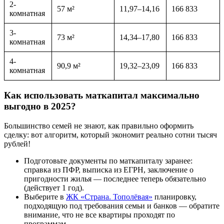
2-
57 м²
11,97–14,16
166 833
комнатная
3-
73 м²
14,34–17,80
166 833
комнатная
4-
90,9 м²
19,32–23,09
166 833
комнатная
Как использовать маткапитал максимально
выгодно в 2025?
Большинство семей не знают, как правильно оформить
сделку: вот алгоритм, который экономит реально сотни тысяч
рублей!
Подготовьте документы по маткапиталу заранее:
справка из ПФР, выписка из ЕГРН, заключение о
пригодности жилья — последнее теперь обязательно
(действует 1 год).
Выберите в
ЖК «Страна. Тополёвая»
планировку,
подходящую под требования семьи и банков — обратите
внимание, что не все квартиры проходят по
программам.