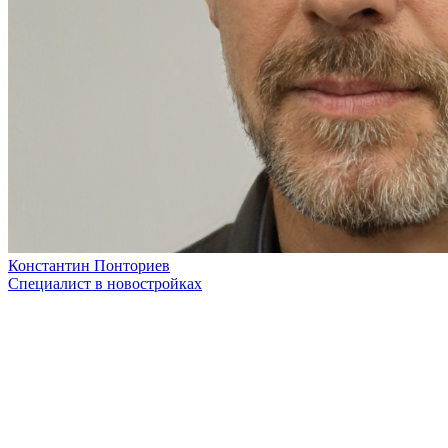
Константин Понториев
Специалист в новостройках