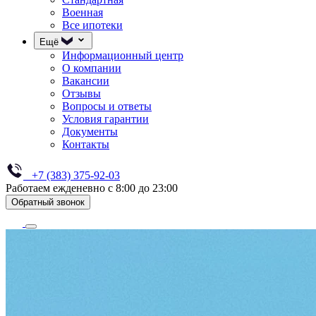
Военная
Все ипотеки
Ещё
Информационный центр
О компании
Вакансии
Отзывы
Вопросы и ответы
Условия гарантии
Документы
Контакты
+7 (383) 375-92-03
Работаем ежденевно с 8:00 до 23:00
Обратный звонок