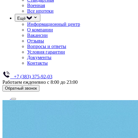
Военная
Все ипотеки
Ещё
Информационный центр
О компании
Вакансии
Отзывы
Вопросы и ответы
Условия гарантии
Документы
Контакты
+7 (383) 375-92-03
Работаем ежденевно с 8:00 до 23:00
Обратный звонок