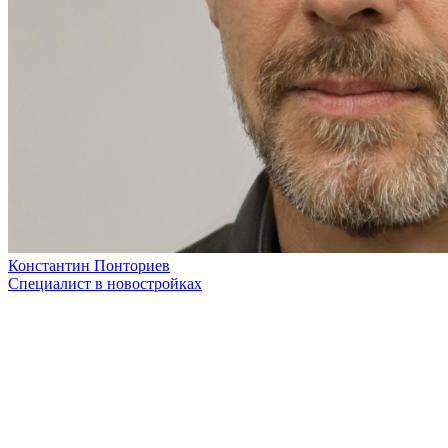
Константин Понториев
Специалист в новостройках