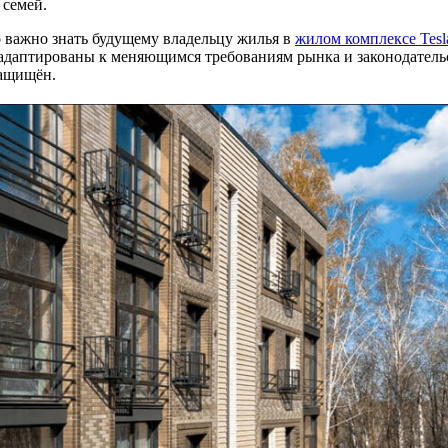
 семей.
о важно знать будущему владельцу жилья в
жилом комплексе Tesl
адаптированы к меняющимся требованиям рынка и законодательс
защищён.