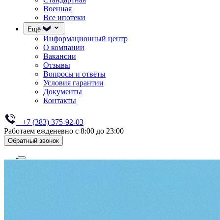
Военная
Все ипотеки
Ещё
Информационный центр
О компании
Вакансии
Отзывы
Вопросы и ответы
Условия гарантии
Документы
Контакты
+7 (383) 375-92-03
Работаем ежденевно с 8:00 до 23:00
Обратный звонок