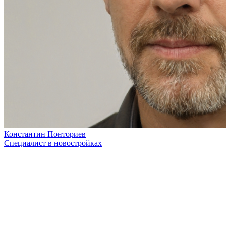
Константин Понториев
Специалист в новостройках