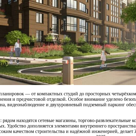
планировок — от компактных студий до просторных четырёхкомн
ния и предчистовой отделкой. Особое внимание уделено безопа
рана, видеонаблюдение и двухуровневый подземный паркинг обе
: рядом находятся сетевые магазины, торгово-развлекательные 
ых. Удобство дополняется элементами внутреннего пространств
высоким качеством строительства и надёжной инженерией, делае