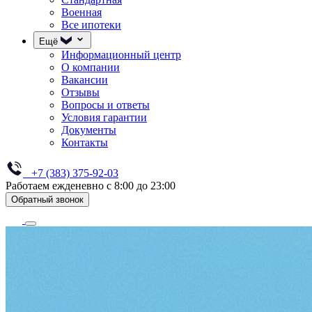
Военная
Все ипотеки
Ещё
Информационный центр
О компании
Вакансии
Отзывы
Вопросы и ответы
Условия гарантии
Документы
Контакты
+7 (383) 375-92-03
Работаем ежденевно с 8:00 до 23:00
Обратный звонок