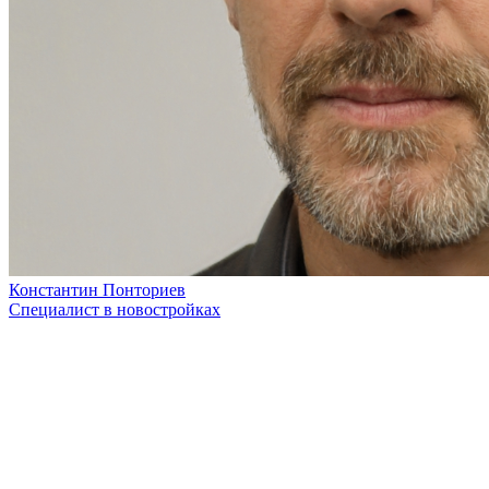
Константин Понториев
Специалист в новостройках