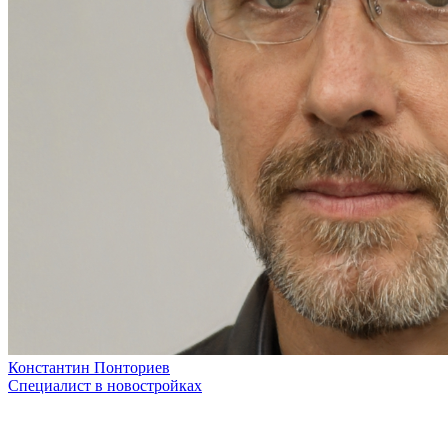
Константин Понториев
Специалист в новостройках