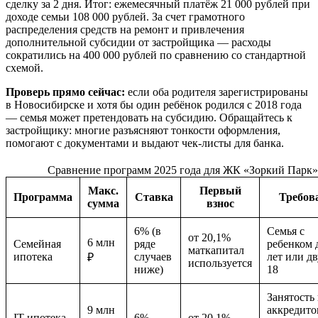
сделку за 2 дня. Итог: ежемесячный платёж 21 000 рублей при
доходе семьи 108 000 рублей. За счет грамотного
распределения средств на ремонт и привлечения
дополнительной субсидии от застройщика — расходы
сократились на 400 000 рублей по сравнению со стандартной
схемой.
Проверь прямо сейчас:
если оба родителя зарегистрированы
в Новосибирске и хотя бы один ребёнок родился с 2018 года
— семья может претендовать на субсидию. Обращайтесь к
застройщику: многие разъясняют тонкости оформления,
помогают с документами и выдают чек-листы для банка.
Сравнение программ 2025 года для ЖК «Зоркий Парк»
Макс.
Первый
Программа
Ставка
Требов
сумма
взнос
6% (в
Семья с
от 20,1%
6 млн
Семейная
ряде
ребенком 
маткапитал
ипотека
случаев
лет или д
₽
используется
ниже)
18
Занятость 
9 млн
аккредито
IT-ипотека
6%
от 20,1%