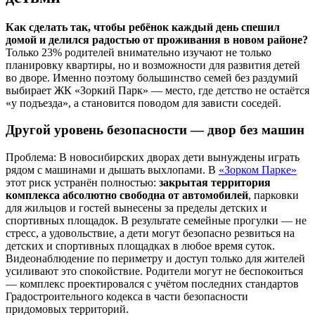
Как сделать так, чтобы ребёнок каждый день спешил
домой и делился радостью от проживания в новом районе?
Только 23% родителей внимательно изучают не только
планировку квартиры, но и возможности для развития детей
во дворе. Именно поэтому большинство семей без раздумий
выбирает ЖК «Зоркий Парк» — место, где детство не остаётся
«у подъезда», а становится поводом для зависти соседей.
Другой уровень безопасности — двор без машин
Проблема: В новосибирских дворах дети вынуждены играть
рядом с машинами и дышать выхлопами. В
«Зорком Парке»
этот риск устранён полностью:
закрытая территория
комплекса абсолютно свободна от автомобилей
, парковки
для жильцов и гостей вынесены за пределы детских и
спортивных площадок. В результате семейные прогулки — не
стресс, а удовольствие, а дети могут безопасно резвиться на
детских и спортивных площадках в любое время суток.
Видеонаблюдение по периметру и доступ только для жителей
усиливают это спокойствие. Родители могут не беспокоиться
— комплекс проектировался с учётом последних стандартов
Градостроительного кодекса в части безопасности
придомовых территорий.