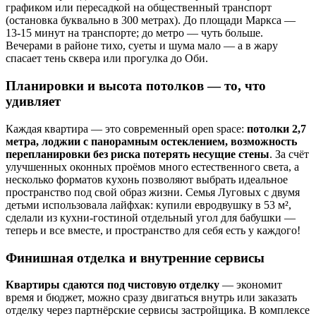
графиком или пересадкой на общественный транспорт
(остановка буквально в 300 метрах). До площади Маркса —
13-15 минут на транспорте; до метро — чуть больше.
Вечерами в районе тихо, суеты и шума мало — а в жару
спасает тень сквера или прогулка до Оби.
Планировки и высота потолков — то, что
удивляет
Каждая квартира — это современный open space:
потолки 2,7
метра, лоджии с панорамным остеклением, возможность
перепланировки без риска потерять несущие стены
. За счёт
улучшенных оконных проёмов много естественного света, а
несколько форматов кухонь позволяют выбрать идеальное
пространство под свой образ жизни. Семья Луговых с двумя
детьми использовала лайфхак: купили евродвушку в 53 м²,
сделали из кухни-гостиной отдельный угол для бабушки —
теперь и все вместе, и пространство для себя есть у каждого!
Финишная отделка и внутренние сервисы
Квартиры сдаются под чистовую отделку
— экономит
время и бюджет, можно сразу двигаться внутрь или заказать
отделку через партнёрские сервисы застройщика. В комплексе