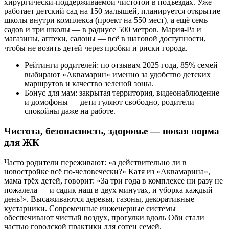
хирургически-поддерживаемой чистотой в подъездах. Уже
работает детский сад на 150 малышей, планируется открытие
школы внутри комплекса (проект на 550 мест), а ещё семь
садов и три школы — в радиусе 500 метров. Мария-Ра и
магазины, аптеки, салоны — всё в шаговой доступности,
чтобы не возить детей через пробки и риски города.
Рейтинги родителей: по отзывам 2025 года, 85% семей
выбирают «Аквамарин» именно за удобство детских
маршрутов и качество зеленой зоны.
Бонус для мам: закрытая территория, видеонаблюдение
и домофоны — дети гуляют свободно, родители
спокойны даже на работе.
Чистота, безопасность, здоровье — новая норма
для ЖК
Часто родители переживают: «а действительно ли в
новостройке всё по-человечески?» Катя из «Аквамарина»,
мама трёх детей, говорит: «За три года в комплексе ни разу не
пожалела — и садик наш в двух минутах, и уборка каждый
день!». Высаживаются деревья, газоны, декоративные
кустарники. Современные инженерные системы
обеспечивают чистый воздух, прогулки вдоль Оби стали
частью городской практики для сотен семей.