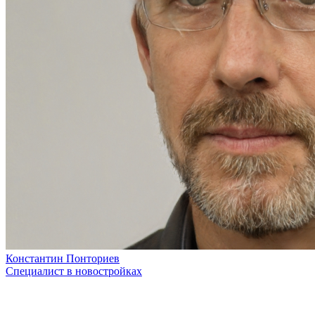
Константин Понториев
Специалист в новостройках