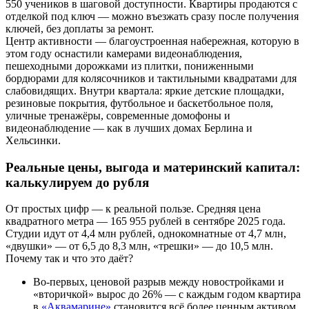
550 учеников в шаговой доступности. Квартиры продаются с
отделкой под ключ — можно въезжать сразу после получения
ключей, без доплаты за ремонт.
Центр активности — благоустроенная набережная, которую в
этом году оснастили камерами видеонаблюдения,
пешеходными дорожками из плитки, пониженными
бордюрами для колясочников и тактильными квадратами для
слабовидящих. Внутри квартала: яркие детские площадки,
резиновые покрытия, футбольное и баскетбольное поля,
уличные тренажёры, современные домофоны и
видеонаблюдение — как в лучших домах Берлина и
Хельсинки.
Реальные цены, выгода и материнский капитал:
калькулируем до рубля
От простых цифр — к реальной пользе. Средняя цена
квадратного метра — 165 955 рублей в сентябре 2025 года.
Студии идут от 4,4 млн рублей, однокомнатные от 4,7 млн,
«двушки» — от 6,5 до 8,3 млн, «трешки» — до 10,5 млн.
Почему так и что это даёт?
Во-первых, ценовой разрыв между новостройками и
«вторичкой» вырос до 26% — с каждым годом квартира
в
«Аквамарине»
становится всё более ценным активом.