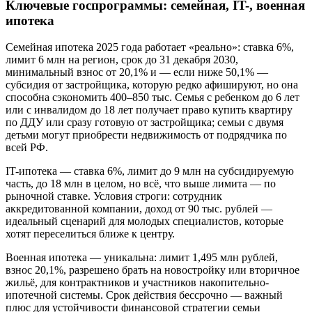
Ключевые госпрограммы: семейная, IT-, военная
ипотека
Семейная ипотека 2025 года работает «реально»: ставка 6%,
лимит 6 млн на регион, срок до 31 декабря 2030,
минимальный взнос от 20,1% и — если ниже 50,1% —
субсидия от застройщика, которую редко афишируют, но она
способна сэкономить 400–850 тыс. Семья с ребенком до 6 лет
или с инвалидом до 18 лет получает право купить квартиру
по ДДУ или сразу готовую от застройщика; семьи с двумя
детьми могут приобрести недвижимость от подрядчика по
всей РФ.
IT-ипотека — ставка 6%, лимит до 9 млн на субсидируемую
часть, до 18 млн в целом, но всё, что выше лимита — по
рыночной ставке. Условия строги: сотрудник
аккредитованной компании, доход от 90 тыс. рублей —
идеальный сценарий для молодых специалистов, которые
хотят переселиться ближе к центру.
Военная ипотека — уникальна: лимит 1,495 млн рублей,
взнос 20,1%, разрешено брать на новостройку или вторичное
жильё, для контрактников и участников накопительно-
ипотечной системы. Срок действия бессрочно — важный
плюс для устойчивости финансовой стратегии семьи