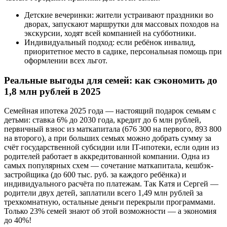
Детские вечеринки: жители устраивают праздники во
дворах, запускают маршрутки для массовых походов на
экскурсии, ходят всей компанией на субботники.
Индивидуальный подход: если ребёнок инвалид,
приоритетное место в садике, персональная помощь при
оформлении всех льгот.
Реальные выгоды для семей: как сэкономить до
1,8 млн рублей в 2025
Семейная ипотека 2025 года — настоящий подарок семьям с
детьми: ставка 6% до 2030 года, кредит до 6 млн рублей,
первичный взнос из маткапитала (676 300 на первого, 893 800
на второго), а при больших семьях можно добрать сумму за
счёт государственной субсидии или IT-ипотеки, если один из
родителей работает в аккредитованной компании. Одна из
самых популярных схем — сочетание маткапитала, кешбэк-
застройщика (до 600 тыс. руб. за каждого ребёнка) и
индивидуального расчёта по платежам. Так Катя и Сергей —
родители двух детей, заплатили всего 1,49 млн рублей за
трехкомнатную, остальные деньги перекрыли программами.
Только 23% семей знают об этой возможности — а экономия
до 40%!