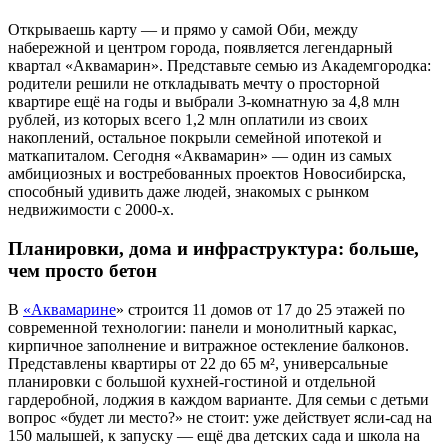
Открываешь карту — и прямо у самой Оби, между
набережной и центром города, появляется легендарный
квартал «Аквамарин». Представьте семью из Академгородка:
родители решили не откладывать мечту о просторной
квартире ещё на годы и выбрали 3-комнатную за 4,8 млн
рублей, из которых всего 1,2 млн оплатили из своих
накоплений, остальное покрыли семейной ипотекой и
маткапиталом. Сегодня «Аквамарин» — один из самых
амбициозных и востребованных проектов Новосибирска,
способный удивить даже людей, знакомых с рынком
недвижимости с 2000-х.
Планировки, дома и инфраструктура: больше,
чем просто бетон
В
«Аквамарине
» строится 11 домов от 17 до 25 этажей по
современной технологии: панели и монолитный каркас,
кирпичное заполнение и витражное остекление балконов.
Представлены квартиры от 22 до 65 м², универсальные
планировки с большой кухней-гостиной и отдельной
гардеробной, лоджия в каждом варианте. Для семьи с детьми
вопрос «будет ли место?» не стоит: уже действует ясли-сад на
150 малышей, к запуску — ещё два детских сада и школа на