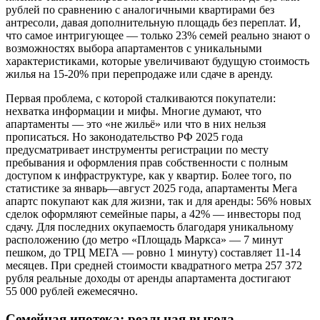
рублей по сравнению с аналогичными квартирами без
антресоли, давая дополнительную площадь без переплат. И,
что самое интригующее — только 23% семей реально знают о
возможностях выбора апартаментов с уникальными
характеристиками, которые увеличивают будущую стоимость
жилья на 15-20% при перепродаже или сдаче в аренду.
Первая проблема, с которой сталкиваются покупатели:
нехватка информации и мифы. Многие думают, что
апартаменты — это «не жильё» или что в них нельзя
прописаться. Но законодательство РФ 2025 года
предусматривает инструменты регистрации по месту
пребывания и оформления прав собственности с полным
доступом к инфраструктуре, как у квартир. Более того, по
статистике за январь—август 2025 года, апартаменты Мега
апартс покупают как для жизни, так и для аренды: 56% новых
сделок оформляют семейные пары, а 42% — инвесторы под
сдачу. Для последних окупаемость благодаря уникальному
расположению (до метро «Площадь Маркса» — 7 минут
пешком, до ТРЦ МЕГА — ровно 1 минуту) составляет 11-14
месяцев. При средней стоимости квадратного метра 257 372
рубля реальные доходы от аренды апартамента достигают
55 000 рублей ежемесячно.
Семейная ипотека: реальная выгода