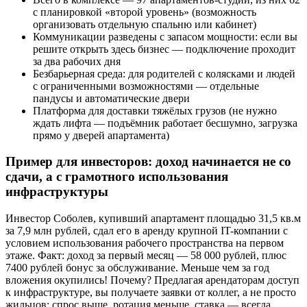
с планировкой «второй уровень» (возможность
организовать отдельную спальню или кабинет)
Коммуникации разведены с запасом мощности: если вы
решите открыть здесь бизнес — подключение проходит
за два рабочих дня
Безбарьерная среда: для родителей с колясками и людей
с ограниченными возможностями — отдельные
пандусы и автоматические двери
Платформа для доставки тяжёлых грузов (не нужно
ждать лифта — подъёмник работает бесшумно, загрузка
прямо у дверей апартамента)
Пример для инвесторов: доход начинается не со
сдачи, а с грамотного использования
инфраструктуры
Инвестор Соболев, купивший апартамент площадью 31,5 кв.м
за 7,9 млн рублей, сдал его в аренду крупной IT-компании с
условием использования рабочего пространства на первом
этаже. Факт: доход за первый месяц — 58 000 рублей, плюс
7400 рублей бонус за обслуживание. Меньше чем за год
вложения окупились! Почему? Предлагая арендаторам доступ
к инфраструктуре, вы получаете заявки от коллег, а не просто
жильцов: спрос выше, ротация меньше, ставка — всегда