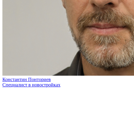
Константин Понториев
Специалист в новостройках