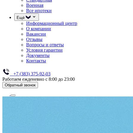
Военная
Все ипотеки
Ещё
Информационный центр
О компании
Вакансии
Отзывы
Вопросы и ответы
Условия гарантии
Документы
Контакты
+7 (383) 375-92-03
Работаем ежденевно с 8:00 до 23:00
Обратный звонок