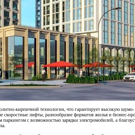
олитно-кирпичной технологии, что гарантирует высокую шумо- 
е скоростные лифты, разнообразие форматов жилья и бизнес-пр
 паркингом с возможностью зарядки электромобилей, а благоу
ла.