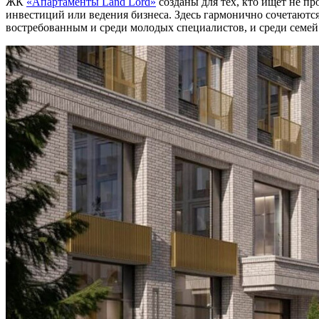
ЖК
«Апартаменты Land Lord»
созданы для тех, кто ищет не пр
инвестиций или ведения бизнеса. Здесь гармонично сочетаются
востребованным и среди молодых специалистов, и среди семей 