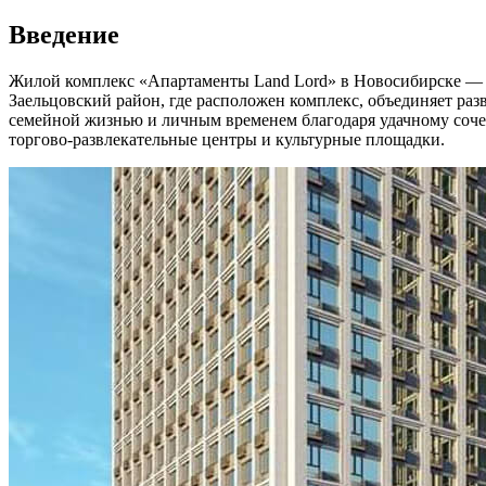
Введение
Жилой комплекс «Апартаменты Land Lord» в Новосибирске — э
Заельцовский район, где расположен комплекс, объединяет раз
семейной жизнью и личным временем благодаря удачному соче
торгово-развлекательные центры и культурные площадки.