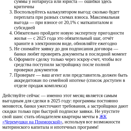
суммы у нотариуса или юриста — ошибки здесь
критичны
Воспользуйтесь калькулятором выгод: сколько будет
переплата при разных схемах взноса. Максимальная
выгода — при взносе от 20,1% с маткапиталом и
субсидией
Обязательно пройдите новую экспертизу пригодности
жилья — с 2025 года это обязательный шаг, отчёт
храните в электронном виде, обновляйте ежегодно
Не снимайте заявку до дня подписания договора —
банки любят проверять документы в последний момент
Оформите сделку только через эскроу-счет, чтобы все
средства поступили застройщику после полной
проверки документов
Проверьте — ваш агент или представитель должен быть
аккредитован по семейной ипотеке (список доступен в
отделе продаж комплекса)
Действуйте сейчас — именно этот месяц является самым
выгодным для сделки в 2025 году: программы постоянно
меняются, банки ужесточают требования, а застройщики дают
скидки только при быстрой подписке заявки. Не упустите
свой шанс стать обладателем квартиры мечты в
ЖК
«Черемушки на Приморской»
, используя все возможности
материнского капитала и ипотечных программ!