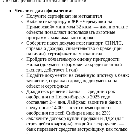
750 тыс. рублей по итогам 5 лет ипотеки.
Чек-лист для оформления:
Получите сертификат на маткапитал
Выберите квартиру в ЖК «Черемушки на
Приморской» минимум 32 кв.м. — именно такие
объекты позволяют использовать льготные
программы максимально широко
Соберите пакет документов: паспорт, СНИЛС,
справка о доходах, свидетельство о браке (при
наличии), сертификат на маткапитал
Пройдите обязательную оценку пригодности
жилья (документ оформляет аккредитованный
эксперт, действует 1 год)
Подайте документы на семейную ипотеку в банк:
заявление, справка о доходах, документы на
объект и сертификат
Дождитесь решения банка — средний срок
одобрения по Новосибирску в 2025 году
составляет 2–4 дня. Лайфхак: звоните в банк в
среду после 14:00 — в это время процент
одобрения по всей Сибири выше на 23%
Заключите договор купли-продажи и ДДУ (для
строящейся квартиры), откройте эскроу-счет —
банк переведёт средства застройщику, как только