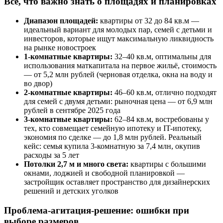
Всё, что важно знать о площадях и планировках
Диапазон площадей:
квартиры от 32 до 84 кв.м —
идеальный вариант для молодых пар, семей с детьми и
инвесторов, которые ищут максимальную ликвидность
на рынке новостроек
1-комнатные квартиры:
32–40 кв.м, оптимальны для
использования маткапитала на первое жильё, стоимость
— от 5,2 млн рублей (черновая отделка, окна на воду и
во двор)
2-комнатные квартиры:
46–60 кв.м, отлично подходят
для семей с двумя детьми: рыночная цена — от 6,9 млн
рублей в сентябре 2025 года
3-комнатные квартиры:
62–84 кв.м, востребованы у
тех, кто совмещает семейную ипотеку и IT-ипотеку,
экономия по сделке — до 1,8 млн рублей. Реальный
кейс: семья купила 3-комнатную за 7,4 млн, окупив
расходы за 5 лет
Потолки 2,7 м и много света:
квартиры с большими
окнами, лоджией и свободной планировкой —
застройщик оставляет пространство для дизайнерских
решений и детских уголков
Проблема-агитация-решение: ошибки при
выборе размеров