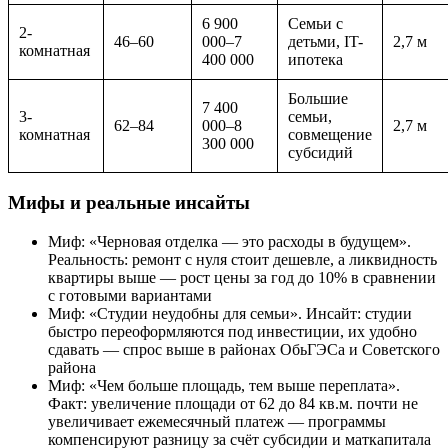
6 900
Семьи с
2-
46–60
000–7
детьми, IT-
2,7 м
комнатная
400 000
ипотека
Большие
7 400
3-
семьи,
62–84
000–8
2,7 м
комнатная
совмещение
300 000
субсидий
Мифы и реальные инсайты
Миф: «Черновая отделка — это расходы в будущем».
Реальность: ремонт с нуля стоит дешевле, а ликвидность
квартиры выше — рост цены за год до 10% в сравнении
с готовыми вариантами
Миф: «Студии неудобны для семьи». Инсайт: студии
быстро переоформляются под инвестиции, их удобно
сдавать — спрос выше в районах ОбьГЭСа и Советского
района
Миф: «Чем больше площадь, тем выше переплата».
Факт: увеличение площади от 62 до 84 кв.м. почти не
увеличивает ежемесячный платеж — программы
компенсируют разницу за счёт субсидии и маткапитала