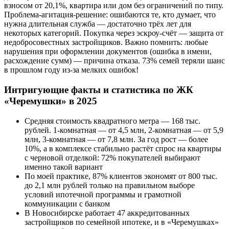
взносом от 20,1%, квартира или дом без ограничений по типу.
Проблема-агитация-решение: ошибаются те, кто думает, что
нужна длительная служба — достаточно трёх лет для
некоторых категорий. Покупка через эскроу-счёт — защита от
недобросовестных застройщиков. Важно помнить: любые
нарушения при оформлении документов (ошибка в имени,
расхождение сумм) — причина отказа. 73% семей теряли шанс
в прошлом году из-за мелких ошибок!
Интригующие факты и статистика по ЖК
«Черемушки» в 2025
Средняя стоимость квадратного метра — 168 тыс.
рублей. 1-комнатная — от 4,5 млн, 2-комнатная — от 5,9
млн, 3-комнатная — от 7,8 млн. За год рост — более
10%, а в комплексе стабильно растёт спрос на квартиры
с черновой отделкой: 72% покупателей выбирают
именно такой вариант
По моей практике, 87% клиентов экономят от 800 тыс.
до 2,1 млн рублей только на правильном выборе
условий ипотечной программы и грамотной
коммуникации с банком
В Новосибирске работает 47 аккредитованных
застройщиков по семейной ипотеке, и в «Черемушках»