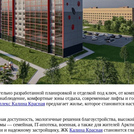
тельно разработанной планировкой и отделкой под ключ, от ком
онаблюдение, комфортные зоны отдыха, современные лифты и го
плекс Калина Красная
предлагает жилье, которое становится нас
ная доступность, экологичные решения благоустройства, высок
 — семейная, IT-ипотека, военная, а также для жителей Аркти
ции и надежному застройщику, ЖК
Калина Красная
становится гл