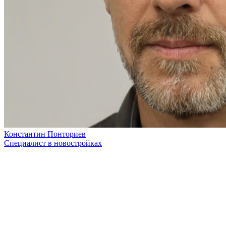
Константин Понториев
Специалист в новостройках