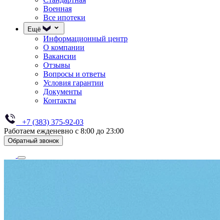
Военная
Все ипотеки
Ещё
Информационный центр
О компании
Вакансии
Отзывы
Вопросы и ответы
Условия гарантии
Документы
Контакты
+7 (383) 375-92-03
Работаем ежденевно с 8:00 до 23:00
Обратный звонок