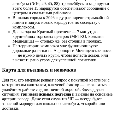
автобусы (№16, 29, 45, 88), троллейбусы и маршрутки —
всего более 15 маршрутов обеспечивают сообщение с
центром и спальными районами.
В планах города к 2026 году расширение трамвайной
линии и запуск новых маршрутов по соседству с
комплексом.
До выезда на Красный проспект — 7 минут, до
крупнейших торговых центров (METRO, Большая
Медведица) — столько же, без стояния в пробках.
На территории комплекса уже функционируют
дорожные развязки на Аэропорт и Мочищенское шоссе
— не нужно делать круги, чтобы попасть домой, или
выезжать рано утром для успешной логистики.
Карта для въездных и новичков
Для тех, кто впервые решает вопрос с покупкой квартиры с
материнским капиталом, ключевой фактор — не оказаться в
удалённом районе с единственной дорогой. Здесь другая
ситуация:
три независимых подъезда
и выезды на основные
артерии города. Даже если случится ЧП — всегда будет
запасной маршрут для школьного автобуса, «скорой» или
доставки.