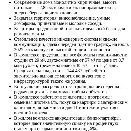
Современные дома монолитно-кирпичные, высота
потолков — 2,85 м, в квартирах панорамные окна,
энергосберегающие технологии.
Закрытая территория, видеонаблюдение, умные
домофоны, приветливые и молодые соседи.
Квартиры предчистовой отделки: идеальный базис для
ремонта мечты.
Стабильное качество инженерных систем и свежие
коммуникации, сдача очередей идет по графику, на июль
2025 есть корпуса в высокой стадии готовности.
В комплексе представлены все форматы недвижимости:
студии от 29 м², двухкомнатные от 57 м² по цене от 8,7
млн рублей, трёхкомнатные от 85 м² — от 11,4 млн.
Средняя цена квадрата — 144 437 рублей, что
значительно выгоднее многих конкурентов с
инфраструктурой такого же уровня.
Есть условия рассрочки от застройщика без переплат —
редкая опция для таких масштабных объектов.
В комплексе работают все льготные программы:
семейная ипотека 6%, покупка квартиры с материнским
капиталом, возможности для IT-ипотеки и участия в
военной ипотеке.
В жилом комплексе аккредитованы банки-партнёры,
которые дают значительную скидку на процентную
ставку при оформлении ипотеки под 6%.