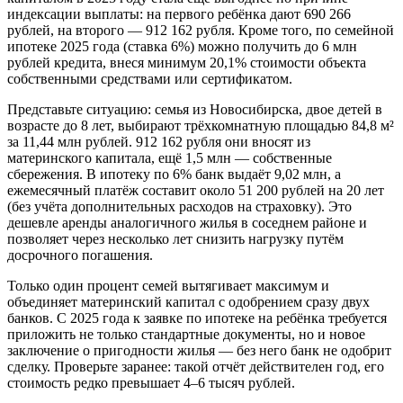
индексации выплаты: на первого ребёнка дают 690 266
рублей, на второго — 912 162 рубля. Кроме того, по семейной
ипотеке 2025 года (ставка 6%) можно получить до 6 млн
рублей кредита, внеся минимум 20,1% стоимости объекта
собственными средствами или сертификатом.
Представьте ситуацию: семья из Новосибирска, двое детей в
возрасте до 8 лет, выбирают трёхкомнатную площадью 84,8 м²
за 11,44 млн рублей. 912 162 рубля они вносят из
материнского капитала, ещё 1,5 млн — собственные
сбережения. В ипотеку по 6% банк выдаёт 9,02 млн, а
ежемесячный платёж составит около 51 200 рублей на 20 лет
(без учёта дополнительных расходов на страховку). Это
дешевле аренды аналогичного жилья в соседнем районе и
позволяет через несколько лет снизить нагрузку путём
досрочного погашения.
Только один процент семей вытягивает максимум и
объединяет материнский капитал с одобрением сразу двух
банков. С 2025 года к заявке по ипотеке на ребёнка требуется
приложить не только стандартные документы, но и новое
заключение о пригодности жилья — без него банк не одобрит
сделку. Проверьте заранее: такой отчёт действителен год, его
стоимость редко превышает 4–6 тысяч рублей.