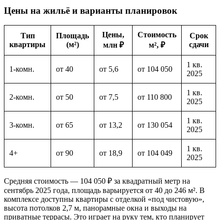
Цены на жильё и варианты планировок
Цены,
Стоимость
Тип
Площадь
Срок
квартиры
(м²)
сдачи
млн ₽
м², ₽
1 кв.
1-комн.
от 40
от 5,6
от 104 050
2025
1 кв.
2-комн.
от 50
от 7,5
от 110 800
2025
1 кв.
3-комн.
от 65
от 13,2
от 130 054
2025
1 кв.
4+
от 90
от 18,9
от 104 049
2025
Средняя стоимость — 104 050 ₽ за квадратный метр на
сентябрь 2025 года, площадь варьируется от 40 до 246 м². В
комплексе доступны квартиры с отделкой «под чистовую»,
высота потолков 2,7 м, панорамные окна и выходы на
приватные террасы. Это играет на руку тем, кто планирует