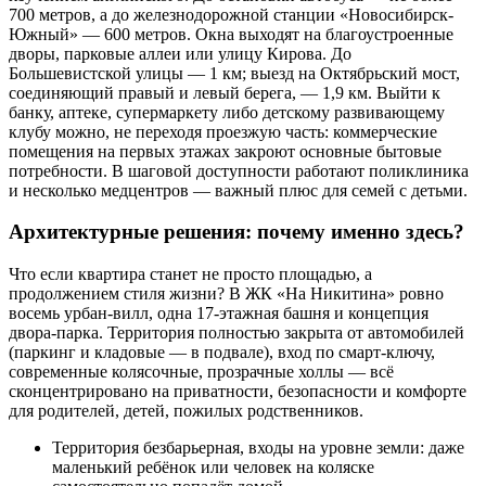
700 метров, а до железнодорожной станции «Новосибирск-
Южный» — 600 метров. Окна выходят на благоустроенные
дворы, парковые аллеи или улицу Кирова. До
Большевистской улицы — 1 км; выезд на Октябрьский мост,
соединяющий правый и левый берега, — 1,9 км. Выйти к
банку, аптеке, супермаркету либо детскому развивающему
клубу можно, не переходя проезжую часть: коммерческие
помещения на первых этажах закроют основные бытовые
потребности. В шаговой доступности работают поликлиника
и несколько медцентров — важный плюс для семей с детьми.
Архитектурные решения: почему именно здесь?
Что если квартира станет не просто площадью, а
продолжением стиля жизни? В ЖК «На Никитина» ровно
восемь урбан-вилл, одна 17-этажная башня и концепция
двора-парка. Территория полностью закрыта от автомобилей
(паркинг и кладовые — в подвале), вход по смарт-ключу,
современные колясочные, прозрачные холлы — всё
сконцентрировано на приватности, безопасности и комфорте
для родителей, детей, пожилых родственников.
Территория безбарьерная, входы на уровне земли: даже
маленький ребёнок или человек на коляске