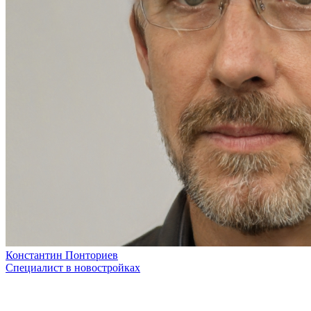
Константин Понториев
Специалист в новостройках