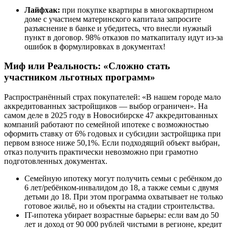
Лайфхак:
при покупке квартиры в многоквартирном
доме с участием материнского капитала запросите
разъяснение в банке и убедитесь, что внесли нужный
пункт в договор. 98% отказов по маткапиталу идут из-за
ошибок в формулировках в документах!
Миф или Реальность: «Сложно стать
участником льготных программ»
Распространённый страх покупателей: «В нашем городе мало
аккредитованных застройщиков — выбор ограничен». На
самом деле в 2025 году в Новосибирске 47 аккредитованных
компаний работают по семейной ипотеке с возможностью
оформить ставку от 6% годовых и субсидии застройщика при
первом взносе ниже 50,1%. Если подходящий объект выбран,
отказ получить практически невозможно при грамотно
подготовленных документах.
Семейную ипотеку могут получить семьи с ребёнком до
6 лет/ребёнком-инвалидом до 18, а также семьи с двумя
детьми до 18. При этом программа охватывает не только
готовое жильё, но и объекты на стадии строительства.
IT-ипотека убирает возрастные барьеры: если вам до 50
лет и доход от 90 000 рублей чистыми в регионе, кредит