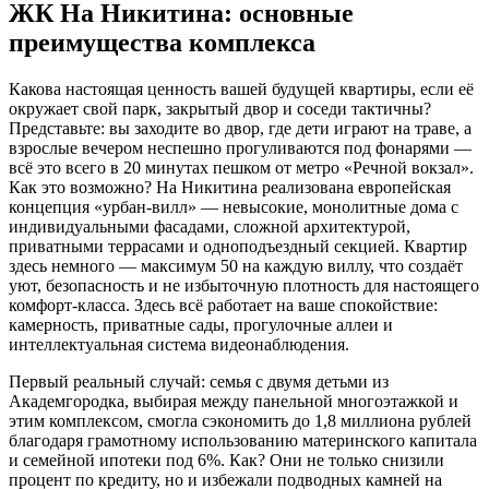
ЖК На Никитина: основные
преимущества комплекса
Какова настоящая ценность вашей будущей квартиры, если её
окружает свой парк, закрытый двор и соседи тактичны?
Представьте: вы заходите во двор, где дети играют на траве, а
взрослые вечером неспешно прогуливаются под фонарями —
всё это всего в 20 минутах пешком от метро «Речной вокзал».
Как это возможно? На Никитина реализована европейская
концепция «урбан-вилл» — невысокие, монолитные дома с
индивидуальными фасадами, сложной архитектурой,
приватными террасами и одноподъездный секцией. Квартир
здесь немного — максимум 50 на каждую виллу, что создаёт
уют, безопасность и не избыточную плотность для настоящего
комфорт-класса. Здесь всё работает на ваше спокойствие:
камерность, приватные сады, прогулочные аллеи и
интеллектуальная система видеонаблюдения.
Первый реальный случай: семья с двумя детьми из
Академгородка, выбирая между панельной многоэтажкой и
этим комплексом, смогла сэкономить до 1,8 миллиона рублей
благодаря грамотному использованию материнского капитала
и семейной ипотеки под 6%. Как? Они не только снизили
процент по кредиту, но и избежали подводных камней на