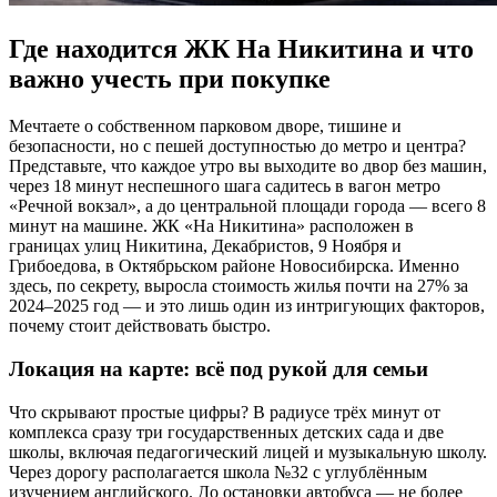
Где находится ЖК На Никитина и что
важно учесть при покупке
Мечтаете о собственном парковом дворе, тишине и
безопасности, но с пешей доступностью до метро и центра?
Представьте, что каждое утро вы выходите во двор без машин,
через 18 минут неспешного шага садитесь в вагон метро
«Речной вокзал», а до центральной площади города — всего 8
минут на машине. ЖК «На Никитина» расположен в
границах улиц Никитина, Декабристов, 9 Ноября и
Грибоедова, в Октябрьском районе Новосибирска. Именно
здесь, по секрету, выросла стоимость жилья почти на 27% за
2024–2025 год — и это лишь один из интригующих факторов,
почему стоит действовать быстро.
Локация на карте: всё под рукой для семьи
Что скрывают простые цифры? В радиусе трёх минут от
комплекса сразу три государственных детских сада и две
школы, включая педагогический лицей и музыкальную школу.
Через дорогу располагается школа №32 с углублённым
изучением английского. До остановки автобуса — не более