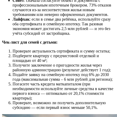
Совет
: сначала согласуйте объект и документы с
профессиональным ипотечным брокером. 73% отказов
случаются из-за несоответствия жилья новым
требованиям или неверно оформленных документов.
Лайфхак
: если в семье два ребёнка, используйте сразу
оба сертификата и семейную ипотеку. Так разовая
экономия может достигать 2,5 млн рублей — и это без
учёта субсидий от застройщика.
Чек-лист для семей с детьми:
Проверьте актуальность сертификата и сумму остатка;
Подберите квартиру с предчистовой отделкой и
площадью от 40 м²;
Получите заключение о пригодности жилья через
районную администрацию (результат действует 1 год);
Подайте заявку на семейную ипотеку под 6% до 2030
года (максимальная сумма – 6 млн рублей для региона);
Погасите часть кредита маткапиталом (при
необходимости используйте личные средства в качестве
первого взноса — оптимально от 20,1% стоимости
квартиры);
Проверьте, возможно ли получить дополнительную
субсидию — если первый взнос меньше 50,1%.