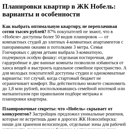
Планировки квартир в ЖК Нобель:
варианты и особенности
Как выбрать оптимальную квартиру, не переплачивая
сотни тысяч рублей?
87% покупателей не знают, что в
«Нобеле» доступны более 50 видов планировок — от
компактных студий до элитных 4-комнатных апартаментов с
панорамными окнами и потолками 3 метра. Семья
Гончаровых с двумя детьми выбрала 3-комнатную,
подчеркнув особую фишку: отдельная постирочная, две
гардеробные и две ванные комнаты позволили избавиться от
хаоса вещей и выстроить идеальное семейное пространство. А
для молодых покупателей доступны студии и однокомнатные
варианты: тот случай, когда стартовый бюджет не
ограничивает комфорт. Вы действительно можете сэкономить
до 1,8 млн рублей, воспользовавшись семейной ипотекой или
маткапиталом при правильном подборе метража и
планировки квартиры.
Планировочные секреты: что «Нобель» скрывает от
конкурентов?
Застройщик предложил уникальные решения,
которые не встретишь даже в дорогих ЖК Новосибирска:
ниши для хранения велосипедов, отдельные зоны для рабочей