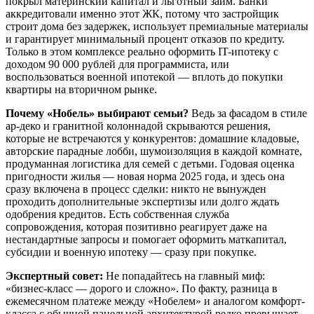
покрыл материнский капитал и льготный займ. Банки
аккредитовали именно этот ЖК, потому что застройщик
строит дома без задержек, использует премиальные материалы
и гарантирует минимальный процент отказов по кредиту.
Только в этом комплексе реально оформить IT-ипотеку с
доходом 90 000 рублей для программиста, или
воспользоваться военной ипотекой — вплоть до покупки
квартиры на вторичном рынке.
Почему «Нобель» выбирают семьи?
Ведь за фасадом в стиле
ар-деко и гранитной колоннадой скрываются решения,
которые не встречаются у конкурентов: домашние кладовые,
авторские парадные лобби, шумоизоляция в каждой комнате,
продуманная логистика для семей с детьми. Годовая оценка
пригодности жилья — новая норма 2025 года, и здесь она
сразу включена в процесс сделки: никто не вынужден
проходить дополнительные экспертизы или долго ждать
одобрения кредитов. Есть собственная служба
сопровождения, которая позитивно реагирует даже на
нестандартные запросы и помогает оформить маткапитал,
субсидии и военную ипотеку — сразу при покупке.
Экспертный совет:
Не попадайтесь на главный миф:
«бизнес-класс — дорого и сложно». По факту, разница в
ежемесячном платеже между «Нобелем» и аналогом комфорт-
класса с обычной панельной архитектурой редко превышает