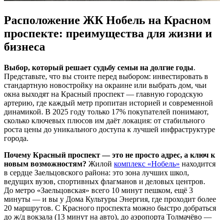
Расположение ЖК Нобель на Красном
проспекте: преимущества для жизни и
бизнеса
Выбор, который решает судьбу семьи на долгие годы
.
Представьте, что вы стоите перед выбором: инвестировать в
стандартную новостройку на окраине или выбрать дом, чьи
окна выходят на Красный проспект — главную городскую
артерию, где каждый метр пропитан историей и современной
динамикой. В 2025 году только 17% покупателей понимают,
сколько ключевых плюсов им даёт локация: от стабильного
роста цены до уникального доступа к лучшей инфраструктуре
города.
Почему Красный проспект — это не просто адрес, а ключ к
новым возможностям?
Жилой
комплекс «Нобель»
находится
в сердце Заельцовского района: это зона лучших школ,
ведущих вузов, спортивных флагманов и деловых центров.
До метро «Заельцовская» всего 10 минут пешком, ещё 3
минуты — и вы у Дома Культуры Энергия, где проходит более
20 маршрутов. С Красного проспекта можно быстро добраться
до ж/д вокзала (13 минут на авто), до аэропорта Толмачёво —