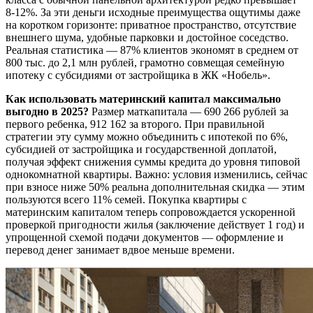
8-12%. За эти деньги исходные преимущества ощутимы даже
на коротком горизонте: приватное пространство, отсутствие
внешнего шума, удобные парковки и достойное соседство.
Реальная статистика — 87% клиентов экономят в среднем от
800 тыс. до 2,1 млн рублей, грамотно совмещая семейную
ипотеку с субсидиями от застройщика в ЖК «Нобель».
Как использовать материнский капитал максимально
выгодно в 2025?
Размер маткапитала — 690 266 рублей за
первого ребенка, 912 162 за второго. При правильной
стратегии эту сумму можно объединить с ипотекой по 6%,
субсидией от застройщика и государственной доплатой,
получая эффект снижения суммы кредита до уровня типовой
однокомнатной квартиры. Важно: условия изменились, сейчас
при взносе ниже 50% реальна дополнительная скидка — этим
пользуются всего 11% семей. Покупка квартиры с
материнским капиталом теперь сопровождается ускоренной
проверкой пригодности жилья (заключение действует 1 год) и
упрощенной схемой подачи документов — оформление и
перевод денег занимает вдвое меньше времени.