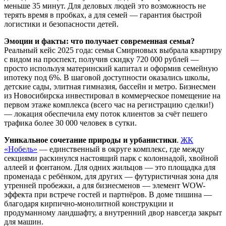
меньше 35 минут. Для деловых людей это возможность не
терять время в пробках, а для семей — гарантия быстрой
логистики и безопасности детей.
Эмоции и факты: что получает современная семья?
Реальный кейс 2025 года: семья Смирновых выбрала квартиру
с видом на проспект, получив скидку 720 000 рублей —
просто используя материнский капитал и оформив семейную
ипотеку под 6%. В шаговой доступности оказались школы,
детские сады, элитная гимназия, бассейн и метро. Бизнесмен
из Новосибирска инвестировал в коммерческое помещение на
первом этаже комплекса (всего час на регистрацию сделки!)
— локация обеспечила ему поток клиентов за счёт пешего
трафика более 30 000 человек в сутки.
Уникальное сочетание природы и урбанистики
.
ЖК
«Нобель»
— единственный в округе комплекс, где между
секциями раскинулся настоящий парк с колоннадой, хвойной
аллеей и фонтаном. Для одних жильцов — это площадка для
променада с ребёнком, для других — футуристичная зона для
утренней пробежки, а для бизнесменов — элемент WOW-
эффекта при встрече гостей и партнёров. В доме тишина —
благодаря кирпично-монолитной конструкции и
продуманному ландшафту, а внутренний двор навсегда закрыт
для машин.