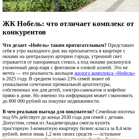
ЖК Нобель: что отличает комплекс от
конкурентов
Что делает «Нобель» таким притягательным?
Представьте
себя в утро выходного дня: вы просыпаетесь в квартире с
окнами на центральную артерию города, утренний свет
отражается от панорамных стекол, а под окнами раскинулся
ухоженный двор-парк с фонтаном и еловой аллеей. Это не
мечта — это реальность жильцов
жилого комплекса «Нобель»
в 2025 году. В среднем только 23% семей знают об
уникальном сочетании премиальной архитектуры,
собственных зон для детей, электро-самокатов и кофейни
прямо в доме. Но именно эта информация может сэкономить
до 800 000 рублей на покупке недвижимости.
В чем реальная выгода для покупателя?
Семейная ипотека
под 6% действует до конца 2030 года для семей с детьми.
Допустим, семья из Академгородка смогла купить
просторную 3-комнатную квартиру бизнес-класса за 8,4 млн
рублей, внеся лишь 1,2 млн своих средств — остальное