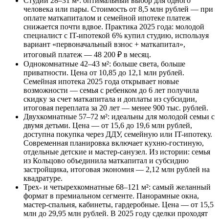
Студии 28–31 м²: оптимальный выбор для одного
человека или пары. Стоимость от 8,5 млн рублей — при
оплате маткапиталом и семейной ипотеке платеж
снижается почти вдвое. Практика 2025 года: молодой
специалист с IT-ипотекой 6% купил студию, используя
вариант «первоначальный взнос + маткапитал»,
итоговый платеж — 48 200 ₽ в месяц.
Однокомнатные 42–43 м²: больше света, больше
приватности. Цена от 10,85 до 12,1 млн рублей.
Семейная ипотека 2025 года открывает новые
возможности — семья с ребенком до 6 лет получила
скидку за счет маткапитала и доплаты из субсидии,
итоговая переплата за 20 лет — менее 900 тыс. рублей.
Двухкомнатные 57–72 м²: идеальны для молодой семьи с
двумя детьми. Цена — от 15,6 до 19,6 млн рублей,
доступна покупка через ДДУ, семейную или IT-ипотеку.
Современная планировка включает кухню-гостиную,
отдельные детские и мастер-санузел. Из истории: семья
из Кольцово объединила маткапитал и субсидию
застройщика, итоговая экономия — 2,12 млн рублей на
квадратуре.
Трех- и четырехкомнатные 68–121 м²: самый желанный
формат в премиальном сегменте. Панорамные окна,
мастер-спальня, кабинеты, гардеробные. Цена — от 15,5
млн до 29,95 млн рублей. В 2025 году сделки проходят