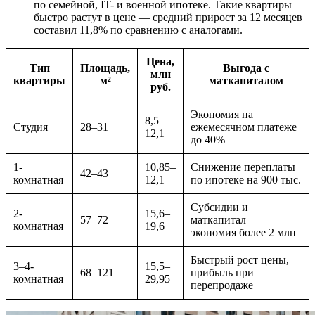
по семейной, IT- и военной ипотеке. Такие квартиры
быстро растут в цене — средний прирост за 12 месяцев
составил 11,8% по сравнению с аналогами.
Цена,
Тип
Площадь,
Выгода с
млн
квартиры
м²
маткапиталом
руб.
Экономия на
8,5–
Студия
28–31
ежемесячном платеже
12,1
до 40%
1-
10,85–
Снижение переплаты
42–43
комнатная
12,1
по ипотеке на 900 тыс.
Субсидии и
2-
15,6–
57–72
маткапитал —
комнатная
19,6
экономия более 2 млн
Быстрый рост цены,
3–4-
15,5–
68–121
прибыль при
комнатная
29,95
перепродаже