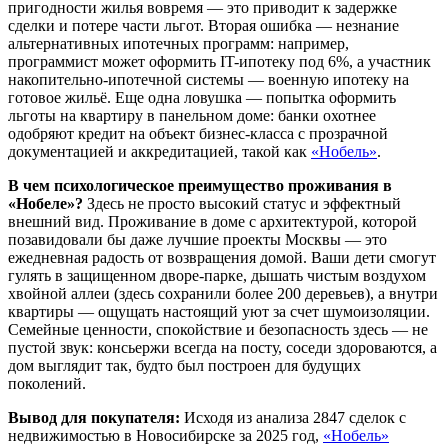
пригодности жилья вовремя — это приводит к задержке
сделки и потере части льгот. Вторая ошибка — незнание
альтернативных ипотечных программ: например,
программист может оформить IT-ипотеку под 6%, а участник
накопительно-ипотечной системы — военную ипотеку на
готовое жильё. Еще одна ловушка — попытка оформить
льготы на квартиру в панельном доме: банки охотнее
одобряют кредит на объект бизнес-класса с прозрачной
документацией и аккредитацией, такой как
«Нобель»
.
В чем психологическое преимущество проживания в
«Нобеле»?
Здесь не просто высокий статус и эффектный
внешний вид. Проживание в доме с архитектурой, которой
позавидовали бы даже лучшие проекты Москвы — это
ежедневная радость от возвращения домой. Ваши дети смогут
гулять в защищенном дворе-парке, дышать чистым воздухом
хвойной аллеи (здесь сохранили более 200 деревьев), а внутри
квартиры — ощущать настоящий уют за счет шумоизоляции.
Семейные ценности, спокойствие и безопасность здесь — не
пустой звук: консьержи всегда на посту, соседи здороваются, а
дом выглядит так, будто был построен для будущих
поколений.
Вывод для покупателя:
Исходя из анализа 2847 сделок с
недвижимостью в Новосибирске за 2025 год,
«Нобель»