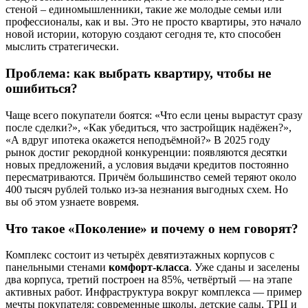
стеной – единомышленники, такие же молодые семьи или
профессионалы, как и вы. Это не просто квартиры, это начало
новой истории, которую создают сегодня те, кто способен
мыслить стратегически.
Проблема: как выбрать квартиру, чтобы не
ошибиться?
Чаще всего покупатели боятся: «Что если цены вырастут сразу
после сделки?», «Как убедиться, что застройщик надёжен?»,
«А вдруг ипотека окажется неподъёмной?» В 2025 году
рынок достиг рекордной конкуренции: появляются десятки
новых предложений, а условия выдачи кредитов постоянно
пересматриваются. Причём большинство семей теряют около
400 тысяч рублей только из-за незнания выгодных схем. Но
вы об этом узнаете вовремя.
Что такое «Поколение» и почему о нем говорят?
Комплекс состоит из четырёх девятиэтажных корпусов с
панельными стенами
комфорт-класса
. Уже сданы и заселены
два корпуса, третий построен на 85%, четвёртый — на этапе
активных работ. Инфраструктура вокруг комплекса — пример
мечты покупателя: современные школы, детские сады, ТРЦ и