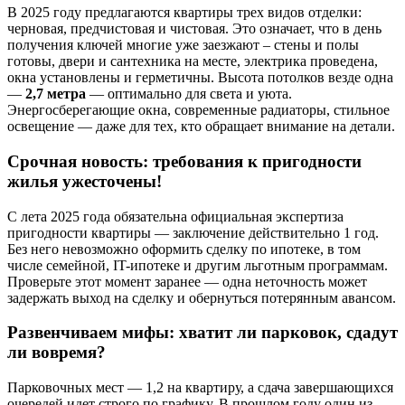
В 2025 году предлагаются квартиры трех видов отделки:
черновая, предчистовая и чистовая. Это означает, что в день
получения ключей многие уже заезжают – стены и полы
готовы, двери и сантехника на месте, электрика проведена,
окна установлены и герметичны. Высота потолков везде одна
—
2,7 метра
— оптимально для света и уюта.
Энергосберегающие окна, современные радиаторы, стильное
освещение — даже для тех, кто обращает внимание на детали.
Срочная новость: требования к пригодности
жилья ужесточены!
С лета 2025 года обязательна официальная экспертиза
пригодности квартиры — заключение действительно 1 год.
Без него невозможно оформить сделку по ипотеке, в том
числе семейной, IT-ипотеке и другим льготным программам.
Проверьте этот момент заранее — одна неточность может
задержать выход на сделку и обернуться потерянным авансом.
Развенчиваем мифы: хватит ли парковок, сдадут
ли вовремя?
Парковочных мест — 1,2 на квартиру, а сдача завершающихся
очередей идет строго по графику. В прошлом году один из