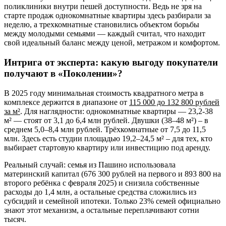
поликлиники внутри пешей доступности. Ведь не зря на
старте продаж однокомнатные квартиры здесь разбирали за
неделю, а трехкомнатные становились объектом борьбы
между молодыми семьями — каждый считал, что находит
свой идеальный баланс между ценой, метражом и комфортом.
Интрига от эксперта: какую выгоду покупатели
получают в «Поколении»?
В 2025 году минимальная стоимость квадратного метра в
комплексе держится в диапазоне от
115 000 до 132 800 рублей
за м²
. Для наглядности: однокомнатные квартиры — 23,2-38
м² — стоят от 3,1 до 6,4 млн рублей. Двушки (38–48 м²) – в
среднем 5,0–8,4 млн рублей. Трёхкомнатные от 7,5 до 11,5
млн. Здесь есть студии площадью 19,2–24,5 м² – для тех, кто
выбирает стартовую квартиру или инвестицию под аренду.
Реальный случай: семья из Пашино использовала
материнский капитал (676 300 рублей на первого и 893 800 на
второго ребёнка с февраля 2025) и снизила собственные
расходы до 1,4 млн, а остальные средства сложились из
субсидий и семейной ипотеки. Только 23% семей официально
знают этот механизм, а остальные переплачивают сотни
тысяч.