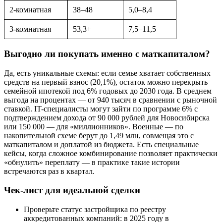
2-комнатная
38–48
5,0–8,4
3-комнатная
53,3+
7,5–11,5
Выгодно ли покупать именно с маткапиталом?
Да, есть уникальные схемы: если семье хватает собственных
средств на первый взнос (20,1%), остаток можно перекрыть
семейной ипотекой под 6% годовых до 2030 года. В среднем
выгода на процентах — от 940 тысяч в сравнении с рыночной
ставкой. IT-специалисты могут зайти по программе 6% с
подтверждением дохода от 90 000 рублей для Новосибирска
или 150 000 — для «миллионников». Военные — по
накопительной схеме берут до 1,49 млн, совмещая это с
маткапиталом и доплатой из бюджета. Есть специальные
кейсы, когда сложное комбинирование позволяет практически
«обнулить» переплату — в практике такие истории
встречаются раз в квартал.
Чек-лист для идеальной сделки
Проверьте статус застройщика по реестру
аккредитованных компаний: в 2025 году в