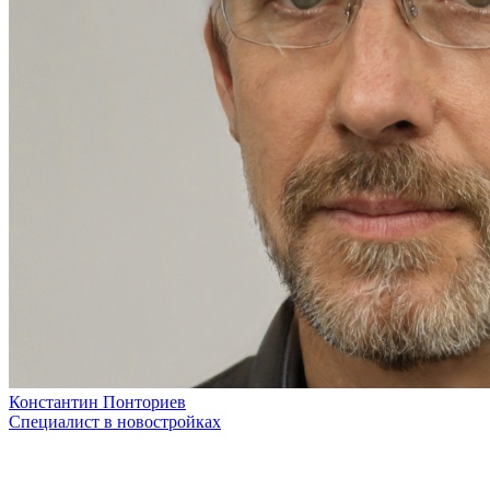
Константин Понториев
Специалист в новостройках