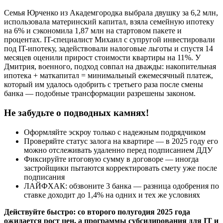
Семья Юрченко из Академгородка выбрала двушку за 6,2 млн,
использовала материнский капитал, взяла семейную ипотеку
на 6% и сэкономила 1,87 млн на стартовом пакете и
процентах. IT-специалист Михаил с супругой инвестировали
под IT-ипотеку, задействовали налоговые льготы и спустя 14
месяцев оценили прирост стоимости квартиры на 11%. У
Дмитрия, военного, подход совпал на дважды: накопительная
ипотека + маткапитал = минимальный ежемесячный платеж,
который им удалось одобрить с третьего раза после смены
банка — подобные трансформации разрешены законом.
Не забудьте о подводных камнях!
Оформляйте эскроу только с надежным подрядчиком
Проверяйте статус залога на квартире — в 2025 году его
можно отслеживать удаленно перед подписанием ДДУ
Фиксируйте итоговую сумму в договоре — иногда
застройщики пытаются корректировать смету уже после
подписания
ЛАЙФХАК: обзвоните 3 банка — разница одобрения по
ставке доходит до 1,4% на одних и тех же условиях
Действуйте быстро: со второго полугодия 2025 года
ожидается рост цен, а программы субсидирования для IT и