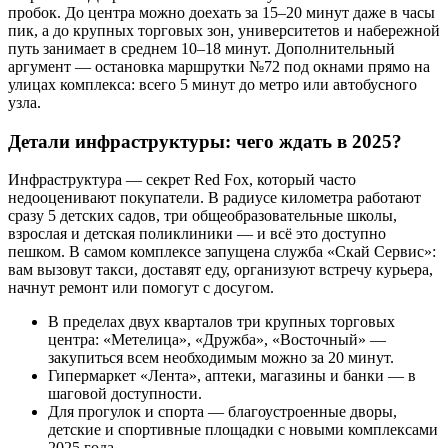
пробок. До центра можно доехать за 15–20 минут даже в часы
пик, а до крупных торговых зон, университетов и набережной
путь занимает в среднем 10–18 минут. Дополнительный
аргумент — остановка маршрутки №72 под окнами прямо на
улицах комплекса: всего 5 минут до метро или автобусного
узла.
Детали инфраструктуры: чего ждать в 2025?
Инфраструктура — секрет Red Fox, который часто
недооценивают покупатели. В радиусе километра работают
сразу 5 детских садов, три общеобразовательные школы,
взрослая и детская поликлиники — и всё это доступно
пешком. В самом комплексе запущена служба «Скай Сервис»:
вам вызовут такси, доставят еду, организуют встречу курьера,
начнут ремонт или помогут с досугом.
В пределах двух кварталов три крупных торговых
центра: «Метелица», «Дружба», «Восточный» —
закупиться всем необходимым можно за 20 минут.
Гипермаркет «Лента», аптеки, магазины и банки — в
шаговой доступности.
Для прогулок и спорта — благоустроенные дворы,
детские и спортивные площадки с новыми комплексами
2025 года.