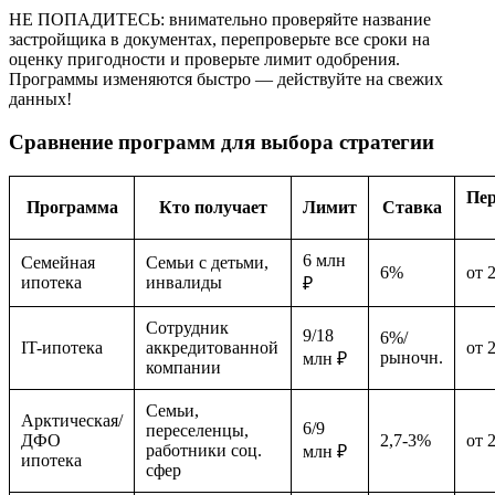
НЕ ПОПАДИТЕСЬ: внимательно проверяйте название
застройщика в документах, перепроверьте все сроки на
оценку пригодности и проверьте лимит одобрения.
Программы изменяются быстро — действуйте на свежих
данных!
Сравнение программ для выбора стратегии
Пе
Программа
Кто получает
Лимит
Ставка
6 млн
Семейная
Семьи с детьми,
6%
от 
ипотека
инвалиды
₽
Сотрудник
9/18
6%/
IT-ипотека
аккредитованной
от 
рыночн.
млн ₽
компании
Семьи,
Арктическая/
6/9
переселенцы,
ДФО
2,7-3%
от 
работники соц.
млн ₽
ипотека
сфер