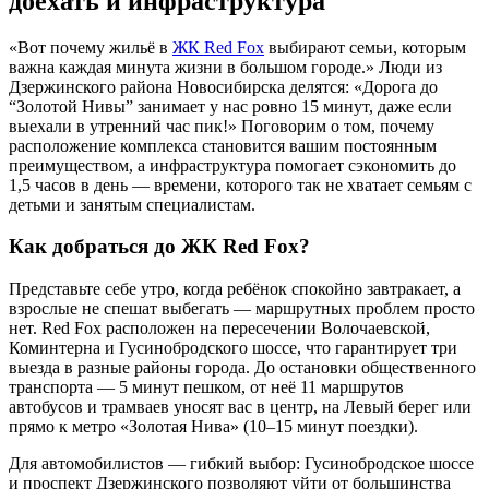
доехать и инфраструктура
«Вот почему жильё в
ЖК Red Fox
выбирают семьи, которым
важна каждая минута жизни в большом городе.» Люди из
Дзержинского района Новосибирска делятся: «Дорога до
“Золотой Нивы” занимает у нас ровно 15 минут, даже если
выехали в утренний час пик!» Поговорим о том, почему
расположение комплекса становится вашим постоянным
преимуществом, а инфраструктура помогает сэкономить до
1,5 часов в день — времени, которого так не хватает семьям с
детьми и занятым специалистам.
Как добраться до ЖК Red Fox?
Представьте себе утро, когда ребёнок спокойно завтракает, а
взрослые не спешат выбегать — маршрутных проблем просто
нет. Red Fox расположен на пересечении Волочаевской,
Коминтерна и Гусинобродского шоссе, что гарантирует три
выезда в разные районы города. До остановки общественного
транспорта — 5 минут пешком, от неё 11 маршрутов
автобусов и трамваев уносят вас в центр, на Левый берег или
прямо к метро «Золотая Нива» (10–15 минут поездки).
Для автомобилистов — гибкий выбор: Гусинобродское шоссе
и проспект Дзержинского позволяют уйти от большинства