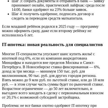
Шаг 3: собрать документы и отправить в банк — заявку
принимают онлайн, практический лайфхак: среда после
14:00, банки одобряют на 23% больше заявок.
Шаг 4: получить одобрение, подписать договор и
следить за переводом средств маткапитала.
Если младший ребёнок родился в 2025 году — программу
можно оформить сразу, даже если второму ребёнку не
исполнилось 6 лет.
IT-ипотека: новая реальность для специалистов
Многие IT-специалисты упускают шанс купить жильё с
ипотекой под 6%, если их компания аккредитована
Минцифры и находится вне пределов Москвы и Санкт-
Петербурга. В Новосибирске ставка фиксированная — 6%,
доход за три месяца — минимум 150 тыс. руб. для
миллионников, 90 тыс. руб. для других городов региона.
Взять можно до 9 млн руб. по льготной ставке, или до 18 млн
руб. — в этом случае часть суммы будет по рыночной ставке.
Возрастное ограничение — до 50 лет включительно, и
выгоднее всего заходить в сделку с первоначальным взносом
от 20,1% с возможной субсидией застройщика.
Проблема: не все банки охотно одобряют IT-ипотеку при