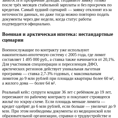
занятость и прозрачные доходы. Подавайте заявку только
после трёх месяцев стабильной зарплаты и без просрочек по
кредитам. Самый худший сценарий — заявку отклонят из-за
неточности данных, но даже тогда можно повторно подать
документы через две недели, когда статус работы
подтвердится официально.
Военная и арктическая ипотека: нестандартные
сценарии
Военнослужащие по контракту уже используют
накопительно-ипотечную систему с 2005 года, где лимит
составляет 1 495 000 руб., а ставка также начинается от 20,1%.
Для участников спецоперации и переселенцев ДФО,
арктических регионов действует уникальная льготная
программа — ставка 2,7-3% годовых, с максимальным
лимитом до 9 млн рублей при площади квартиры более 60 м²,
а жилого дома — более 64 м².
Реальный кейс: супруги младше 36 лет с ребёнком до 19 лет,
переезжают по рабочему контракту и покупают строящееся
жильё по эскроу-схеме. Если площадь меньше лимита —
кредит одобрят до 6 млн рублей, если больше — увеличат до 9
млн. При этом необходимы документы из медицинской или
образовательной организации, справки о трудоустройстве и