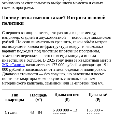
экономию за счет грамотно выбранного момента и самых
свежих программ.
Почему цены именно такие? Интрига ценовой
политики
С первого взгляда кажется, что разница в цене между,
например, студией и двухкомнатной — всего пара миллионов
рублей. Но если внимательно сравнить, какой объём метров
вы получаете, какова инфраструктура вокруг и насколько
вариант подходит под льготные ипотечные программы,
замечаете: переплата — это не всегда минус, а иногда
инвестиция в будущее. В 2025 году цена за квадратный метр в
ЖК «Салют»
начинается от 133 000 рублей и доходит до 191
000 рублей в зависимости от этажа, отделки и планировки.
Диапазон стоимости — без ловушек, но заложены плюсы:
почти все квартиры можно купить с использованием
материнского капитала, семейной или IT-ипотеки под 6%.
Диапазон цен
Цена за м²
Тип
Площадь
квартиры
(м²)
(₽)
(₽)
6 900 000 – 13
133 000 –
Студия
43 – 84