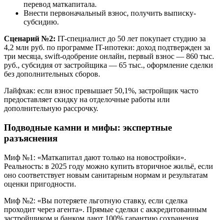
перевод маткапитала.
Внести первоначальный взнос, получить выписку-
субсидию.
Сценарий №2:
IT-специалист до 50 лет покупает студию за
4,2 млн руб. по программе IT-ипотеки: доход подтвержден за
три месяца, swift-одобрение онлайн, первый взнос — 860 тыс.
руб., субсидия от застройщика — 65 тыс., оформление сделки
без дополнительных сборов.
Лайфхак: если взнос превышает 50,1%, застройщик часто
предоставляет скидку на отделочные работы или
дополнительную рассрочку.
Подводные камни и мифы: экспертные
разъяснения
Миф №1: «Маткапитал дают только на новостройки».
Реальность: в 2025 году можно купить вторичное жильё, если
оно соответствует новым санитарным нормам и результатам
оценки пригодности.
Миф №2: «Вы потеряете льготную ставку, если сделка
проходит через агента». Прямые сделки с аккредитованным
застройщиком и банком дают 100% гарантию сохранения