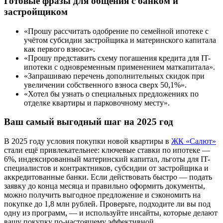
Готовые фразы для общения с банком и
застройщиком
«Прошу рассчитать одобрение по семейной ипотеке с
учётом субсидии застройщика и материнского капитала
как первого взноса».
«Прошу представить схему погашения кредита для IT-
ипотеки с одновременным применением маткапитала».
«Запрашиваю перечень дополнительных скидок при
увеличении собственного взноса сверх 50,1%».
«Хотел бы узнать о специальных предложениях по
отделке квартиры и парковочному месту».
Ваш самый выгодный шаг на 2025 год
В 2025 году условия покупки новой квартиры в
ЖК «Салют»
стали ещё привлекательнее: ключевые ставки по ипотеке —
6%, индексированный материнский капитал, льготы для IT-
специалистов и контрактников, субсидии от застройщика и
аккредитованные банки. Если действовать быстро — подать
заявку до конца месяца и правильно оформить документы,
можно получить выгодное предложение и сэкономить на
покупке до 1,8 млн рублей. Проверьте, подходите ли вы под
одну из программ, — и используйте инсайты, которые делают
вашу покупку по-настоящему эффективной.