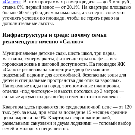
«Салют»
. В этих программах размер кредита — до 9 млн руб.,
ставка 6%, первый взнос — от 20,1%. На квартиры площадью
больше 60 м² субсидия максимальная, а эксперты советуют
уточнять условия по площади, чтобы не терять право на
дополнительные льготы.
Инфраструктура и среда: почему семьи
рекомендуют именно «Салют»
Муниципальные детские сады, шесть школ, три парка,
магазины, супермаркеты, фитнес-центры и кафе — вся
городская жизнь в шаговой доступности. На площадке ЖК
«Салют» реализована концепция «двор без машин»:
подземный паркинг для автомобилей, безопасные зоны для
детей и специальные пространства для отдыха взрослых.
Панорамные виды на город, эргономичные планировки,
отделка «под чистовую» и высота потолков до 3 метров —
сильные аргументы для выбора именно этого комплекса.
Квартиры здесь продаются по среднерыночной цене — от 120
тыс. руб. за кв.м, при этом за последние 15 месяцев средние
цены выросли на 9%. Квартиры с европланировкой,
раздельными санузлами и двумя лоджиями — топовый выбор
семей и молодых специалистов.