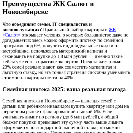
Преимущества ЖК Салют в
Новосибирске
Что объединяет семьи, IT-специалистов и
военнослужащих?
Правильный выбор квартиры в
ЖК
«Салют»
открывает условия, о которых большинство даже не
догадывается: здесь можно оформить ипотеку по семейной
программе под 6%, получить индивидуальные скидки от
застройщика, использовать материнский капитал и
сэкономить на покупке до 1,8 млн рублей — именно такие
кейсы уже есть в практике экспертов. Представьте: только
23% семей реально знают, как совместить маткапитал и
льготную ставку, но эта тонкая стратегия способна уменьшить
стоимость квартиры почти на 40%.
Семейная ипотека 2025: ваша реальная выгода
Семейная ипотека в Новосибирске — шанс для семей с
детьми или ребёнком-инвалидом купить квартиру или дом на
первичном рынке с фиксированной ставкой 6%. Если
учитывать лимит по региону (до 6 млн рублей), а общий
бюджет покупки превышает эту сумму, часть выше лимита
оформляется по стандартной рыночной ставке, но можно
оптимизировать схему. Например, если семья приобретает