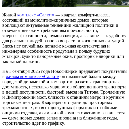
Жилой
комплекс «Салют»
— квартал комфорт-класса,
состоящий из монолитно-кирпичных домов, которые
воплощают актуальные тенденции жилищной политики и
отвечают высоким требованиям к безопасности,
энергоэффективности, шумоизоляции, а главное — к удобству
для реальных людей разного возраста и жизненных ситуаций.
Здесь нет случайных деталей: каждая архитектурная и
инженерная особенность продумана в пользу будущих
жильцов, будь то панорамные окна, просторные дворики или
закрытый паркинг.
На 1 сентября 2025 года Новосибирск предлагает покупателям
в
жилом комплексе «Салют»
оптимальный баланс между
городской динамикой и комфортом: развитая транспортная
доступность, несколько маршрутов общественного транспорта
в пешей доступности, быстрый выезд на Титова, Троллейную
и Димитровский мост, близость к станциям метро и крупным
торговым центрам. Квартиры от студий до просторных
трехкомнатных, во всех доступных форматах и с гибкими
опциями отделки, а сам жилой комплекс активно развивается
— сдача новых домов запланирована на ближайшие годы,
строительство идет по графику.