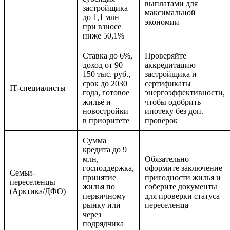
выплатами для
застройщика
максимальной
до 1,1 млн
экономии
при взносе
ниже 50,1%
Ставка до 6%,
Проверяйте
доход от 90–
аккредитацию
150 тыс. руб.,
застройщика и
срок до 2030
сертификаты
IT-специалисты
года, готовое
энергоэффективности,
жильё и
чтобы одобрить
новостройки
ипотеку без доп.
в приоритете
проверок
Сумма
кредита до 9
млн,
Обязательно
господдержка,
оформите заключение
Семьи-
принятие
пригодности жилья и
переселенцы
жилья по
соберите документы
(Арктика/ДФО)
первичному
для проверки статуса
рынку или
переселенца
через
подрядчика