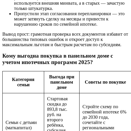
используется внешняя минвата, а в старых — зачастую
только штукатурка.
Пропустили этап согласования перепланировки — это
может затянуть сделку на месяцы и привести к
нарушению сроков по семейной ипотеке.
Вывод прост: грамотная проверка всех документов избавит от
большинства типовых ошибок и откроет доступ к
максимальным льготам и быстрым расчетам по субсидиям.
Кому выгодна покупка в панельном доме с
учетом ипотечных программ 2025?
Выгода при
Категория
панельном
Советы по покупке
семьи
доме
Стартовая
скидка до
Стройте схему по
893,8 тыс.
семейной ипотеке 6%
руб. на
до 2030 года,
второго
Семьи с детьми
сочетайте с
ребёнка,
(маткапитал)
региональными
субсидия