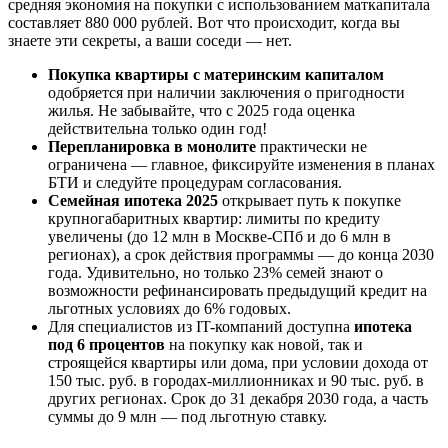
средняя экономия на покупки с использованием маткапитала
составляет 880 000 рублей. Вот что происходит, когда вы
знаете эти секреты, а ваши соседи — нет.
Покупка квартиры с материнским капиталом
одобряется при наличии заключения о пригодности
жилья. Не забывайте, что с 2025 года оценка
действительна только один год!
Перепланировка в монолите
практически не
ограничена — главное, фиксируйте изменения в планах
БТИ и следуйте процедурам согласования.
Семейная ипотека 2025
открывает путь к покупке
крупногабаритных квартир: лимиты по кредиту
увеличены (до 12 млн в Москве-СПб и до 6 млн в
регионах), а срок действия программы — до конца 2030
года. Удивительно, но только 23% семей знают о
возможности рефинансировать предыдущий кредит на
льготных условиях до 6% годовых.
Для специалистов из IT-компаний доступна
ипотека
под 6 процентов
на покупку как новой, так и
строящейся квартиры или дома, при условии дохода от
150 тыс. руб. в городах-миллионниках и 90 тыс. руб. в
других регионах. Срок до 31 декабря 2030 года, а часть
суммы до 9 млн — под льготную ставку.