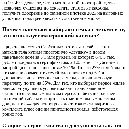
на 20–40% дешевле, чем в монолитной новостройке, что
позволяет существенно сократить стартовые расходы,
получить одобрение по семейной ипотеке 2025 на выгодных
условиях и быстрее въехать в собственное жильё.
Почему панельки выбирают семьи с детьми и те,
кто использует материнский капитал?
Представьте семью Серёгиных, которая за счёт льгот и
маткапитала купила просторную «двушку» в новом
панельном доме за 5,1 млн рублей, из которых 676,3 тыс.
рублей покрылись сертификатом, а 1,03 млн — субсидией
застройщика при взносе ниже 50,1%. Только 23% семей знают,
что можно совместить семейную ипотеку под 6% и
дополнительные региональные меры, снизив итоговую
переплату почти на 35%. Для тех, кто выбирает первое жилье
или хочет улучшить условия жизни, панельный дом
становится реальным шансом переехать без многолетней
ипотечной кабалы и стартовать с минимальным пакетом
документов — для новостроек достаточно стандартного
комплекта плюс оценка пригодности жилья, действующая
ровно год.
Скорость строительства и доступность: как это