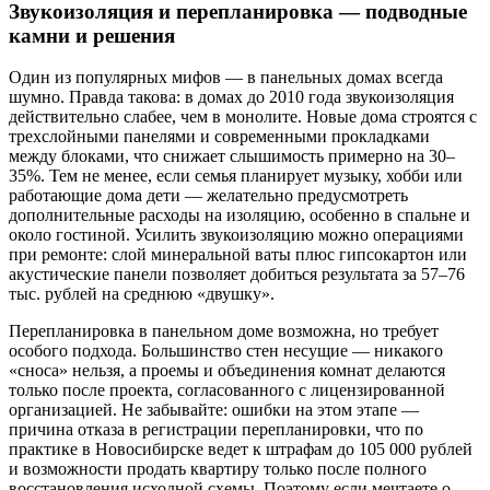
Звукоизоляция и перепланировка — подводные
камни и решения
Один из популярных мифов — в панельных домах всегда
шумно. Правда такова: в домах до 2010 года звукоизоляция
действительно слабее, чем в монолите. Новые дома строятся с
трехслойными панелями и современными прокладками
между блоками, что снижает слышимость примерно на 30–
35%. Тем не менее, если семья планирует музыку, хобби или
работающие дома дети — желательно предусмотреть
дополнительные расходы на изоляцию, особенно в спальне и
около гостиной. Усилить звукоизоляцию можно операциями
при ремонте: слой минеральной ваты плюс гипсокартон или
акустические панели позволяет добиться результата за 57–76
тыс. рублей на среднюю «двушку».
Перепланировка в панельном доме возможна, но требует
особого подхода. Большинство стен несущие — никакого
«сноса» нельзя, а проемы и объединения комнат делаются
только после проекта, согласованного с лицензированной
организацией. Не забывайте: ошибки на этом этапе —
причина отказа в регистрации перепланировки, что по
практике в Новосибирске ведет к штрафам до 105 000 рублей
и возможности продать квартиру только после полного
восстановления исходной схемы. Поэтому если мечтаете о