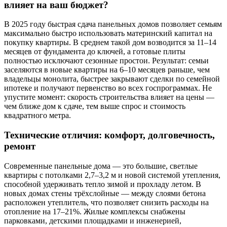
влияет на ваш бюджет?
В 2025 году быстрая сдача панельных домов позволяет семьям
максимально быстро использовать материнский капитал на
покупку квартиры. В среднем такой дом возводится за 11–14
месяцев от фундамента до ключей, а готовые плиты
полностью исключают сезонные простои. Результат: семьи
заселяются в новые квартиры на 6–10 месяцев раньше, чем
владельцы монолита, быстрее закрывают сделки по семейной
ипотеке и получают первенство во всех госпрограммах. Не
упустите момент: скорость строительства влияет на цены —
чем ближе дом к сдаче, тем выше спрос и стоимость
квадратного метра.
Технические отличия: комфорт, долговечность,
ремонт
Современные панельные дома — это большие, светлые
квартиры с потолками 2,7–3,2 м и новой системой утепления,
способной удерживать тепло зимой и прохладу летом. В
новых домах стены трёхслойные — между слоями бетона
расположен утеплитель, что позволяет снизить расходы на
отопление на 17–21%. Жилые комплексы снабжены
парковками, детскими площадками и инженерией,