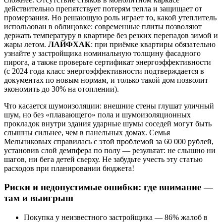
действительно препятствует потерям тепла и защищает от
промерзания. Но решающую роль играет то, какой утеплитель
использован в облицовке: современные плиты позволяют
держать температуру в квартире без резких перепадов зимой и
жары летом.
ЛАЙФХАК
: при приёмке квартиры обязательно
узнайте у застройщика номинальную толщину фасадного
пирога, а также проверьте сертификат энергоэффективности
(с 2024 года класс энергоэффективности подтверждается в
документах по новым нормам, и только такой дом позволит
экономить до 30% на отоплении).
Что касается шумоизоляции: внешние стены глушат уличный
шум, но без «плавающего» пола и шумоизоляционных
прокладок внутри здания ударные шумы соседей могут быть
слышны сильнее, чем в панельных домах. Семья
Мельниковых справилась с этой проблемой за 60 000 рублей,
установив слой демпфера по полу — результат: не слышно ни
шагов, ни бега детей сверху. Не забудьте учесть эту статью
расходов при планировании бюджета!
Риски и недопустимые ошибки: где внимание —
там и выигрыш
Покупка у неизвестного застройщика — 86% жалоб в