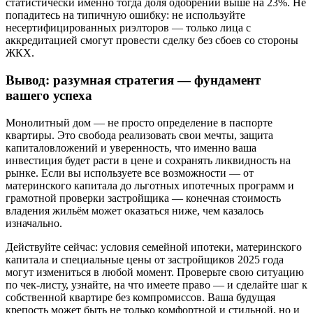
статистически именно тогда доля одобрений выше на 23%. Не
попадитесь на типичную ошибку: не используйте
несертифицированных риэлторов — только лица с
аккредитацией смогут провести сделку без сбоев со стороны
ЖКХ.
Вывод: разумная стратегия — фундамент
вашего успеха
Монолитный дом — не просто определение в паспорте
квартиры. Это свобода реализовать свои мечты, защита
капиталовложений и уверенность, что именно ваша
инвестиция будет расти в цене и сохранять ликвидность на
рынке. Если вы используете все возможности — от
материнского капитала до льготных ипотечных программ и
грамотной проверки застройщика — конечная стоимость
владения жильём может оказаться ниже, чем казалось
изначально.
Действуйте сейчас: условия семейной ипотеки, материнского
капитала и специальные цены от застройщиков 2025 года
могут измениться в любой момент. Проверьте свою ситуацию
по чек-листу, узнайте, на что имеете право — и сделайте шаг к
собственной квартире без компромиссов. Ваша будущая
крепость может быть не только комфортной и стильной, но и