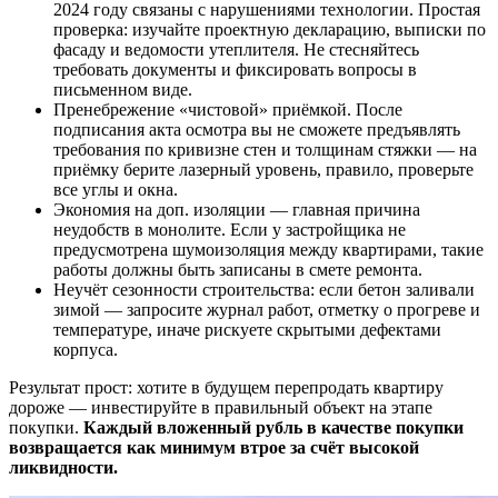
2024 году связаны с нарушениями технологии. Простая
проверка: изучайте проектную декларацию, выписки по
фасаду и ведомости утеплителя. Не стесняйтесь
требовать документы и фиксировать вопросы в
письменном виде.
Пренебрежение «чистовой» приёмкой. После
подписания акта осмотра вы не сможете предъявлять
требования по кривизне стен и толщинам стяжки — на
приёмку берите лазерный уровень, правило, проверьте
все углы и окна.
Экономия на доп. изоляции — главная причина
неудобств в монолите. Если у застройщика не
предусмотрена шумоизоляция между квартирами, такие
работы должны быть записаны в смете ремонта.
Неучёт сезонности строительства: если бетон заливали
зимой — запросите журнал работ, отметку о прогреве и
температуре, иначе рискуете скрытыми дефектами
корпуса.
Результат прост: хотите в будущем перепродать квартиру
дороже — инвестируйте в правильный объект на этапе
покупки.
Каждый вложенный рубль в качестве покупки
возвращается как минимум втрое за счёт высокой
ликвидности.