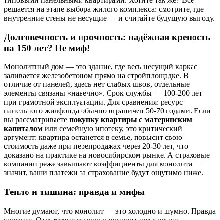
типовыми панельными квартирами. Хотите так же? Всё
решается на этапе выбора жилого комплекса: смотрите, где
внутренние стены не несущие — и считайте будущую выгоду.
Долговечность и прочность: надёжная крепость
на 150 лет? Не миф!
Монолитный дом — это здание, где весь несущий каркас
заливается железобетоном прямо на стройплощадке. В
отличие от панелей, здесь нет слабых швов, отдельные
элементы связаны «навечно». Срок службы — 100-200 лет
при грамотной эксплуатации. Для сравнения: ресурс
панельного жилфонда обычно ограничен 50-70 годами. Если
вы рассматриваете
покупку квартиры с материнским
капиталом
или семейную ипотеку, это критический
аргумент: квартира останется в семье, повысит свою
стоимость даже при перепродажах через 20-30 лет, что
доказано на практике на новосибирском рынке. А страховые
компании реже завышают коэффициенты для монолита —
значит, ваши платежи за страхование будут ощутимо ниже.
Тепло и тишина: правда и мифы
Многие думают, что монолит — это холодно и шумно. Правда
сложнее. Отсутствие стыков в монолитном каркасе