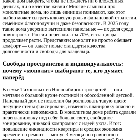
Какой дом выбрать, чтобы не пожалеть ни о вложенных
деньгах, ни о качестве жизни? Многие слышали про
монолитные дома, но лишь единицы понимают, как этот
выбор может сыграть ключевую роль в финансовой стратегии,
семейном благополучии и даже безопасности. В 2025 году
такие дома уверенно вытеснили панельные — их доля среди
новостроек в России перевалила за 70%, и эта цифра
продолжает расти. Представьте: монолит не просто обещает
комфорт — он задаёт новые стандарты качества,
долговечности и свободы для владельца.
Свобода пространства и индивидуальность:
почему «монолит» выбирают те, кто думает
наперёд
В семье Тихоновых из Новосибирска трое детей — они
мечтали о большой кухне-гостиной и обособленной детской.
Панельный дом не позволил бы реализовать такую идею:
несущие стены фиксированы, изменять планировку опасно и
практически невозможно. В монолитном доме ребята сделали
перепланировку под себя: больше света, свободное
зонирование, никакой компромисс с идеей уюта. Итог:
повышение ликвидности квартиры и средняя экономия
времени на ремонт — минус 3 месяца по сравнению с