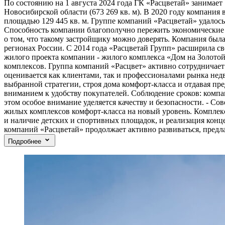
По состоянию на 1 августа 2024 года ГК «Расцветай» занимает 
Новосибирской области (673 269 кв. м). В 2020 году компания в
площадью 129 445 кв. м. Группе компаний «Расцветай» удалось
Способность компании благополучно пережить экономические п
о том, что такому застройщику можно доверять. Компания была
регионах России. С 2014 года «Расцветай Групп» расширила с
жилого проекта компании - жилого комплекса «Дом на Золотой
комплексов. Группа компаний «Расцвет» активно сотрудничае
оценивается как клиентами, так и профессионалами рынка нед
выбранной стратегии, строя дома комфорт-класса и отдавая п
вниманием к удобству покупателей. Соблюдение сроков: компан
этом особое внимание уделяется качеству и безопасности. - С
жилых комплексов комфорт-класса на новый уровень. Комплекс
и наличие детских и спортивных площадок, и реализация конц
компаний «Расцветай» продолжает активно развиваться, предл
Подробнее