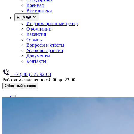
Военная
Все ипотеки
Ещё
Информационный центр
О компании
Вакансии
Отзывы
Вопросы и ответы
Условия гарантии
Документы
Контакты
+7 (383) 375-92-03
Работаем ежденевно с 8:00 до 23:00
Обратный звонок