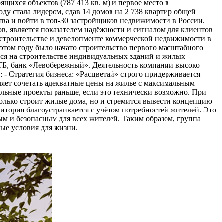
щихся объектов (787 413 кв. м) и первое место в
оду стала лидером, сдав 14 домов на 2 738 квартир общей
тва и войти в топ-30 застройщиков недвижимости в России.
в, является показателем надёжности и сигналом для клиентов
а строительстве и девелопменте коммерческой недвижимости в
этом году было начато строительство первого масштабного
ься на строительстве индивидуальных зданий и жилых
ТБ, банк «Левобережный». Деятельность компании высоко
- Стратегия бизнеса: «Расцветай» строго придерживается
ляет сочетать адекватные цены на жилье с максимальным
тельные проекты раньше, если это технически возможно. При
только строит жилые дома, но и стремится вывести концепцию
тория благоустраивается с учётом потребностей жителей. Это
ым и безопасным для всех жителей. Таким образом, группа
ные условия для жизни.