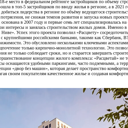
18-е место в федеральном рейтинге застройщиков по объему строя
ошла в топ-5 застройщиков по вводу жилья в регионе, а в 2021 г
 добиться лидерства в регионе по объёму ведущегося строительс
отрясения, не снижая темпов развития и запуска новых проекто
 основана в 2007 году и первые семь лет специализировалась н
вои интересы и занялась строительством жилых домов. Именно в 
 Ниве». Успех этого проекта позволил «Расцвету» сосредоточит
т с крупнейшими российскими банками, такими как Сбербанк, В
вижимости. Это обусловлено несколькими ключевыми аспектами: 
редпочтение только кирпично-монолитной технологии. Это позво
ия не только соблюдает сроки, но и старается завершить строи
овершенствование концепции жилого комплекса: «Расцветай» не 
ы оснащаются удобными паркингами, часто подземными, а терри
епции «двор без машин», которая делает пространство комфортн
агая своим покупателям качественное жилье и создавая комфорт