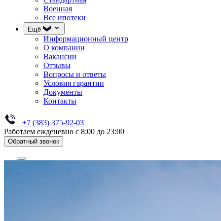
Военная
Все ипотеки
Ещё
Информационный центр
О компании
Вакансии
Отзывы
Вопросы и ответы
Условия гарантии
Документы
Контакты
+7 (383) 375-92-03
Работаем ежденевно с 8:00 до 23:00
Обратный звонок