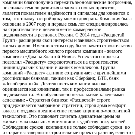
компании благополучно пережить экономические потрясения,
не снижая темпов развития и запуска новых проектов,
является показателем надёжности и сигналом для клиентов о
том, что такому застройщику можно доверять. Компания была
основана в 2007 году и первые семь лет специализировалась
на строительстве и девелопменте коммерческой
недвижимости в регионах России. С 2014 года «Расцветай
Групп» расширила свои интересы и занялась строительством
жилых домов. Именно в этом году было начато строительство
первого масштабного жилого проекта компании - жилого
комплекса «Дом на Золотой Ниве». Успех этого проекта
позволил «Расцвету» сосредоточиться на строительстве
индивидуальных зданий и жилых комплексов. Группа
компаний «Расцвет» активно сотрудничает с крупнейшими
российскими банками, такими как Сбербанк, ВТБ, банк
«Левобережный». Деятельность компании высоко
оценивается как клиентами, так и профессионалами рынка
недвижимости. Это обусловлено несколькими ключевыми
аспектами: - Стратегия бизнеса: «Расцветай» строго
придерживается выбранной стратегии, строя дома комфорт-
класса и отдавая предпочтение только кирпично-монолитной
технологии. Это позволяет сочетать адекватные цены на
жилье с максимальным вниманием к удобству покупателей.
Соблюдение сроков: компания не только соблюдает сроки, но
и старается завершить строительные проекты раньше, если это