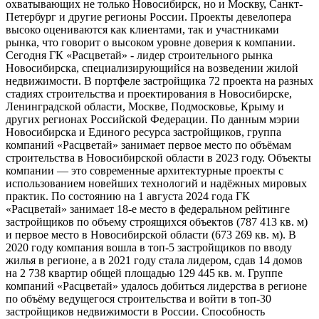
охватывающих не только Новосибирск, но и Москву, Санкт-
Петербург и другие регионы России. Проекты девелопера
высоко оцениваются как клиентами, так и участниками
рынка, что говорит о высоком уровне доверия к компании.
Сегодня ГК «Расцветай» - лидер строительного рынка
Новосибирска, специализирующийся на возведении жилой
недвижимости. В портфеле застройщика 72 проекта на разных
стадиях строительства и проектирования в Новосибирске,
Ленинградской области, Москве, Подмосковье, Крыму и
других регионах Российской Федерации. По данным мэрии
Новосибирска и Единого ресурса застройщиков, группа
компаний «Расцветай» занимает первое место по объёмам
строительства в Новосибирской области в 2023 году. Объекты
компании — это современные архитектурные проекты с
использованием новейших технологий и надёжных мировых
практик. По состоянию на 1 августа 2024 года ГК
«Расцветай» занимает 18-е место в федеральном рейтинге
застройщиков по объему строящихся объектов (787 413 кв. м)
и первое место в Новосибирской области (673 269 кв. м). В
2020 году компания вошла в топ-5 застройщиков по вводу
жилья в регионе, а в 2021 году стала лидером, сдав 14 домов
на 2 738 квартир общей площадью 129 445 кв. м. Группе
компаний «Расцветай» удалось добиться лидерства в регионе
по объёму ведущегося строительства и войти в топ-30
застройщиков недвижимости в России. Способность