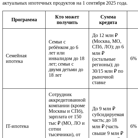
актуальных ипотечных продуктов на 1 сентября 2025 года.
Кто может
Сумма
Программа
получить
кредита
До 12 млн ₽
(Москва, МО,
Семьи с
СПб, ЛО); до 6
ребёнком до 6
лет или
млн ₽
Семейная
инвалидом до 18
6%
(остальные
ипотека
лет; семьи с
регионы); до
двумя детьми до
30/15 млн ₽ по
18 лет
рыночной
ставке
Сотрудник
аккредитованной
компании (кроме
До 9 млн ₽
Москвы и СПб),
субсидируемая
зарплата от 150
часть; до 18
тыс ₽ (МО, ЛО и
IT-ипотека
6%
млн ₽ (часть
сотни
свыше 9 млн ₽
тысячники), от