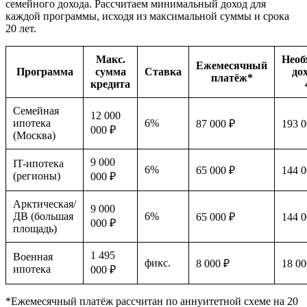
семейного дохода. Рассчитаем минимальный доход для
каждой программы, исходя из максимальной суммы и срока
20 лет.
Макс.
Необ
Ежемесячный
Программа
сумма
Ставка
до
платёж*
кредита
Семейная
12 000
ипотека
6%
87 000 ₽
193 0
000 ₽
(Москва)
9 000
IT-ипотека
6%
65 000 ₽
144 0
(регионы)
000 ₽
Арктическая/
9 000
ДВ (большая
6%
65 000 ₽
144 0
000 ₽
площадь)
1 495
Военная
фикс.
8 000 ₽
18 00
ипотека
000 ₽
*Ежемесячный платёж рассчитан по аннуитетной схеме на 20