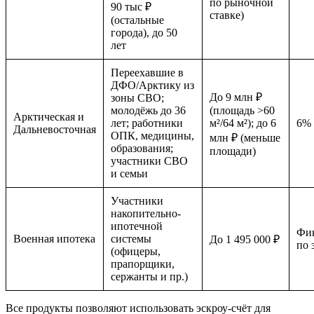
по рыночной
90 тыс ₽
ставке)
(остальные
города), до 50
лет
Переехавшие в
ДФО/Арктику из
До 9 млн ₽
зоны СВО;
молодёжь до 36
(площадь >60
Арктическая и
лет; работники
м²/64 м²); до 6
6%
Дальневосточная
ОПК, медицины,
млн ₽ (меньше
образования;
площади)
участники СВО
и семьи
Участники
накопительно-
ипотечной
Фи
Военная ипотека
системы
До 1 495 000 ₽
по 
(офицеры,
прапорщики,
сержанты и пр.)
Все продукты позволяют использовать эскроу-счёт для