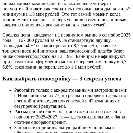
новых жилых комплексов, и только меньше четверти
покупателей знают, как сократить итоговые расходы на жильё
минимум на 1,8 млн рублей. Это тот самый момент, когда
знание меняет жизнь — теперь условия изменились, и новая
квартира становится реальностью для тысяч семей.
Средняя цена «квадрата» на первичном рынке в сентябре 2025
года — 167 000 рублей за м². За стандартную двушку
площадью 54 м² сегодня просят от 8,7 млн. Но, зная все
тонкости военной ипотеки, ваш ежемесячный платёж будет
ниже среднегородского на 13–19%. Банкиры не афишируют:
при грамотном оформлении можно «перевести» ставку в 5,3–
6,8%, сэкономив на переплате до 1,1 млн рублей.
Как выбрать новостройку — 3 секрета успеха
Работайте только с аккредитованными застройщиками:
в Новосибирске их 77, но реально одобряют сделки по
военной ипотеке для покупателей в 47 компаниях с
безупречной репутацией.
Рассматривайте дома на этапе сдачи или со сдачей в
горизонте 2025–2027 гг. — здесь скидки выше, а банки
охотнее одобряют кредит.
Запросите индивидуальную разбивку по ценам и
убедитесь, что дом участвует в госпрограмме: