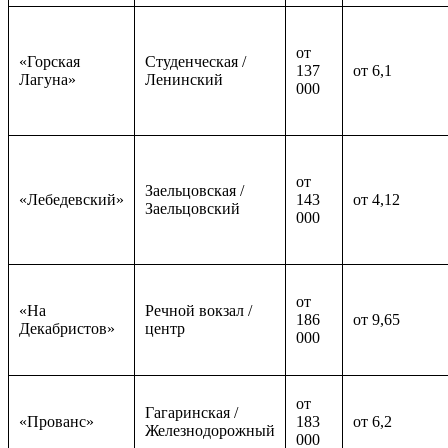
от
«Горская
Студенческая /
137
от 6,1
Лагуна»
Ленинский
000
от
Заельцовская /
«Лебедевский»
143
от 4,12
Заельцовский
000
от
«На
Речной вокзал /
186
от 9,65
Декабристов»
центр
000
от
Гагаринская /
«Прованс»
183
от 6,2
Железнодорожный
000