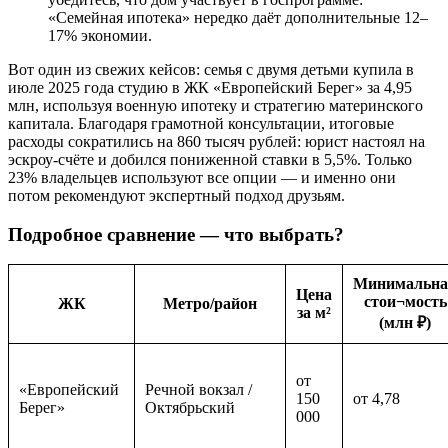
«Семейная ипотека» нередко даёт дополнительные 12–
17% экономии.
Вот один из свежих кейсов: семья с двумя детьми купила в
июле 2025 года студию в ЖК «Европейский Берег» за 4,95
млн, используя военную ипотеку и стратегию материнского
капитала. Благодаря грамотной консультации, итоговые
расходы сократились на 860 тысяч рублей: юрист настоял на
эскроу-счёте и добился пониженной ставки в 5,5%. Только
23% владельцев используют все опции — и именно они
потом рекомендуют экспертный подход друзьям.
Подробное сравнение — что выбрать?
Минимальна
Цена
стои¬мость
ЖК
Метро/район
за м²
(млн ₽)
от
«Европейский
Речной вокзал /
150
от 4,78
Берег»
Октябрьский
000