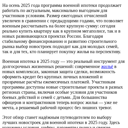
На осень 2025 года программа военной ипотеки продолжает
работать по актуальным, максимально выгодным для
участников условиям. Размер ежегодных отчислений
увеличен в сравнении с предыдущими годами, что позволяет
военным рассчитывать на более крупную сумму: сегодня
реально купить квартиру как в крупном мегаполисе, так и в
новых развивающихся проектах России. Благодаря
стабильному финансированию и развитию строительного
рынка выбор новостроек подходит как для молодых семей,
так и для тех, кто планирует покупку жилья на перспективу.
Военная ипотека в 2025 году — это реальный инструмент для
долгосрочных жизненных решений: современное
жильё
в
новых комплексах, законная защита сделки, возможность
оформить кредит без крупных личных вложений и
прозрачные расчёты ежемесячных платежей. Участникам
программы доступны новые строительные проекты в разных
регионах страны, включая особые условия для участников
боевых действий и семей с детьми. Для большинства
офицеров и контрактников теперь вопрос жилья — уже не
мечта, а решаемый рабочий процесс без лишних тревог.
Этот обзор станет надёжным путеводителем по выбору
лучших новостроек для военной ипотеки в 2025 году. Здесь
изложены условия, цифры, параметры рынка и свежие