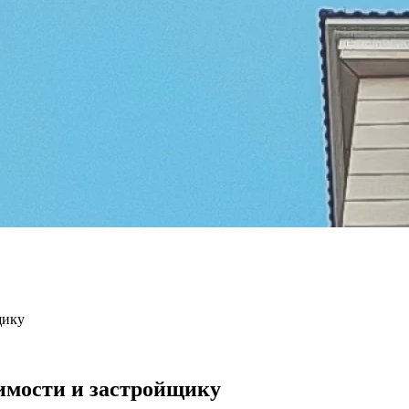
ику​
имости и застройщику​