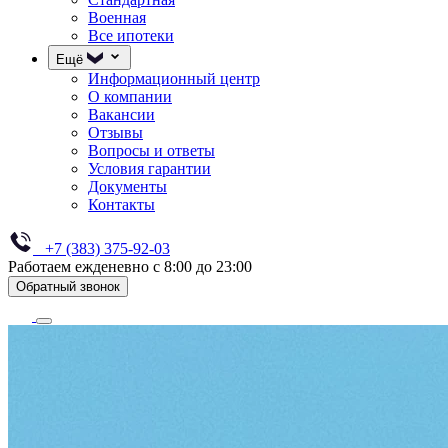
Военная
Все ипотеки
Ещё
Информационный центр
О компании
Вакансии
Отзывы
Вопросы и ответы
Условия гарантии
Документы
Контакты
+7 (383) 375-92-03
Работаем ежденевно с 8:00 до 23:00
Обратный звонок