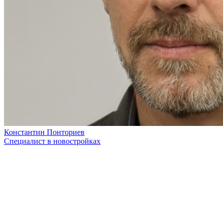
Константин Понториев
Специалист в новостройках