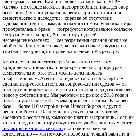
сбор бумаг заранее. Вам понадобятся: выписка из ЕГРН
(свежая, не старше месяца), паспорт собственника, договор
основания (купли-продажи, дарения, приватизации или
свидетельство о наследстве), справка об отсутствии
задолженностей по коммунальным платежам. Если квартира
приобреталась в браке — потребуется нотариальное согласие
супруга. Если вы продаёте квартиру с долей
несовершеннолетнего — без разрешения органов опеки не
обойтись. Чем полнее и аккуратнее ваш пакет документов,
тем быстрее будет идти проверка в банке и Росреестре.
Кстати, если вы не хотите разбираться во всех этих
юридических тонкостях и бюрократических процедурах
самостоятельно, этот этап можно делегировать
профессионалам. Агентство недвижимости «Брокер154»
специализируется на полном сопровождении сделок — от
проверки юридической чистоты объекта до передачи ключей
новому собственнику. Мы работаем на рынке с 2018 года и
помогли уже более 500 семьям приобрести жильё. В нашей
базе — более 110 застройщиков Новосибирска и других
регионов России. Важно: наши услуги для покупателя
абсолютно бесплатны, комиссию платит застройщик. Если вы
хотите продать квартиру и купить новую без лишних хлопот,
посмотрите каталог квартир
и оставьте заявку на
консультацию — мы поможем подобрать лучший вариант и