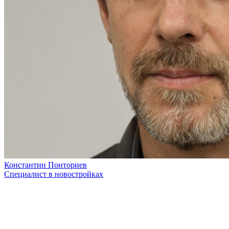
Константин Понториев
Специалист в новостройках