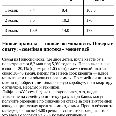
1-комн.
7,4
8,4
165,5
2-комн.
8,5
10,2
170
3-комн.
10,9
14,0
178
Новые правила — новые возможности. Поверьте
опыту: «семейная ипотека» меняет всё
Семья из Новосибирска, где двое детей, взяла квартиру в
новостройке за 8,2 млн под 5,9% годовых. Первоначальный
взнос — 20,1% (примерно 1,65 млн), ежемесячный платёж —
около 38–40 тысяч, переплата за весь срок кредита — вдвое
меньше, чем при обычных программах. По семейной ипотеке
можно приобрести не только «голую коробку», но и квартиру
с отделкой, мебелью и техникой.
Лайфхак: 43% семей даже не подозревают, что, подав
заявление на семейную ипотеку сразу в три банка, могут
получить одобрение по сниженной ставке за счёт внутренней
конкуренции между кредитными отделами. Просто обзвоните
менеджеров после 14:00 среды — статистика говорит, что в
это время одобряют на 23% больше обращений.