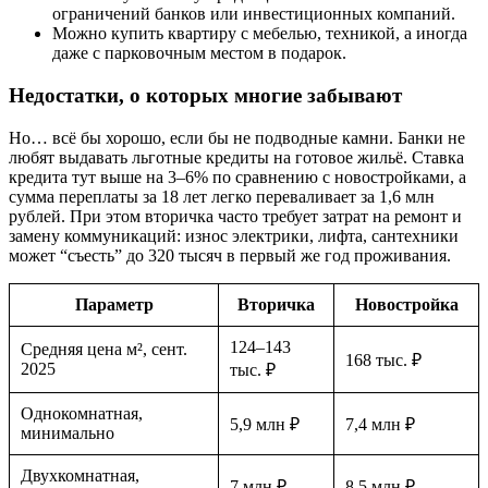
ограничений банков или инвестиционных компаний.
Можно купить квартиру с мебелью, техникой, а иногда
даже с парковочным местом в подарок.
Недостатки, о которых многие забывают
Но… всё бы хорошо, если бы не подводные камни. Банки не
любят выдавать льготные кредиты на готовое жильё. Ставка
кредита тут выше на 3–6% по сравнению с новостройками, а
сумма переплаты за 18 лет легко переваливает за 1,6 млн
рублей. При этом вторичка часто требует затрат на ремонт и
замену коммуникаций: износ электрики, лифта, сантехники
может “съесть” до 320 тысяч в первый же год проживания.
Параметр
Вторичка
Новостройка
124–143
Средняя цена м², сент.
168 тыс. ₽
2025
тыс. ₽
Однокомнатная,
5,9 млн ₽
7,4 млн ₽
минимально
Двухкомнатная,
7 млн ₽
8,5 млн ₽