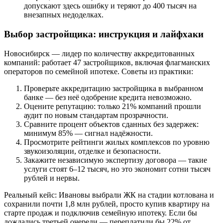
допускают здесь ошибку и теряют до 400 тысяч на
внезапных недоделках.
Выбор застройщика: инструкция и лайфхаки
Новосибирск — лидер по количеству аккредитованных
компаний: работает 47 застройщиков, включая флагманских
операторов по семейной ипотеке. Советы из практики:
Проверьте аккредитацию застройщика в выбранном
банке — без неё одобрение кредита невозможно.
Оцените репутацию: только 21% компаний прошли
аудит по новым стандартам прозрачности.
Сравните процент объектов сданных без задержек:
минимум 85% — сигнал надёжности.
Просмотрите рейтинги жилых комплексов по уровню
звукоизоляции, отделке и безопасности.
Закажите независимую экспертизу договора — такие
услуги стоят 6–12 тысяч, но это экономит сотни тысяч
рублей и нервы.
Реальный кейс: Ивановы выбрали ЖК на стадии котлована и
сохранили почти 1,8 млн рублей, просто купив квартиру на
старте продаж и подключив семейную ипотеку. Если бы
дождались третьей очереди — переплатили бы 22% от