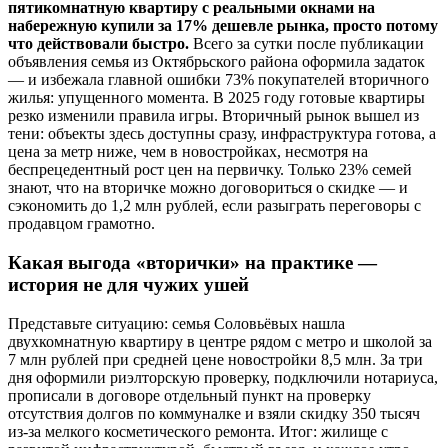
пятикомнатную квартиру с реальными окнами на
набережную купили за 17% дешевле рынка, просто потому
что действовали быстро.
Всего за сутки после публикации
объявления семья из Октябрьского района оформила задаток
— и избежала главной ошибки 73% покупателей вторичного
жилья: упущенного момента. В 2025 году готовые квартиры
резко изменили правила игры. Вторичный рынок вышел из
тени: объекты здесь доступны сразу, инфраструктура готова, а
цена за метр ниже, чем в новостройках, несмотря на
беспрецедентный рост цен на первичку. Только 23% семей
знают, что на вторичке можно договориться о скидке — и
сэкономить до 1,2 млн рублей, если разыграть переговоры с
продавцом грамотно.
Какая выгода «вторички» на практике —
история не для чужих ушей
Представьте ситуацию: семья Соловьёвых нашла
двухкомнатную квартиру в центре рядом с метро и школой за
7 млн рублей при средней цене новостройки 8,5 млн. За три
дня оформили риэлторскую проверку, подключили нотариуса,
прописали в договоре отдельный пункт на проверку
отсутствия долгов по коммуналке и взяли скидку 350 тысяч
из-за мелкого косметического ремонта. Итог: жилище с