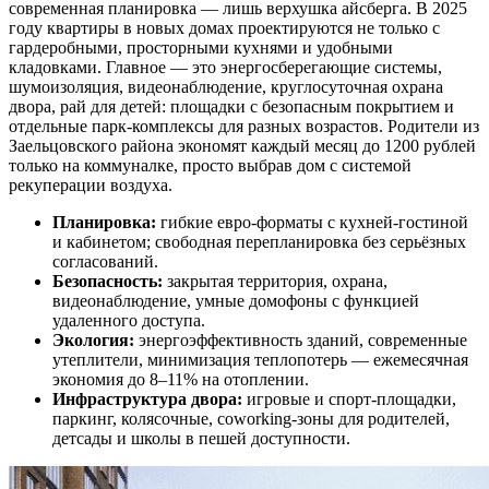
современная планировка — лишь верхушка айсберга. В 2025
году квартиры в новых домах проектируются не только с
гардеробными, просторными кухнями и удобными
кладовками. Главное — это энергосберегающие системы,
шумоизоляция, видеонаблюдение, круглосуточная охрана
двора, рай для детей: площадки с безопасным покрытием и
отдельные парк-комплексы для разных возрастов. Родители из
Заельцовского района экономят каждый месяц до 1200 рублей
только на коммуналке, просто выбрав дом с системой
рекуперации воздуха.
Планировка:
гибкие евро-форматы с кухней-гостиной
и кабинетом; свободная перепланировка без серьёзных
согласований.
Безопасность:
закрытая территория, охрана,
видеонаблюдение, умные домофоны с функцией
удаленного доступа.
Экология:
энергоэффективность зданий, современные
утеплители, минимизация теплопотерь — ежемесячная
экономия до 8–11% на отоплении.
Инфраструктура двора:
игровые и спорт-площадки,
паркинг, колясочные, coworking-зоны для родителей,
детсады и школы в пешей доступности.