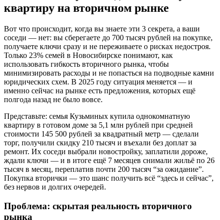
квартиру на вторичном рынке
Вот что происходит, когда вы знаете эти 3 секрета, а ваши
соседи — нет: вы сберегаете до 700 тысяч рублей на покупке,
получаете ключи сразу и не переживаете о рисках недостроя.
Только 23% семей в Новосибирске понимают, как
использовать гибкость вторичного рынка, чтобы
минимизировать расходы и не попасться на подводные камни
юридических схем. В 2025 году ситуация меняется — и
именно сейчас на рынке есть предложения, которых ещё
полгода назад не было вовсе.
Представьте: семья Кузьминых купила однокомнатную
квартиру в готовом доме за 5,1 млн рублей при средней
стоимости 145 500 рублей за квадратный метр — сделали
торг, получили скидку 210 тысяч и въехали без доплат за
ремонт. Их соседи выбрали новостройку, заплатили дороже,
ждали ключи — и в итоге ещё 7 месяцев снимали жильё по 26
тысяч в месяц, переплатив почти 200 тысяч “за ожидание”.
Покупка вторички — это шанс получить всё “здесь и сейчас”,
без нервов и долгих очередей.
Проблема: скрытая реальность вторичного
рынка