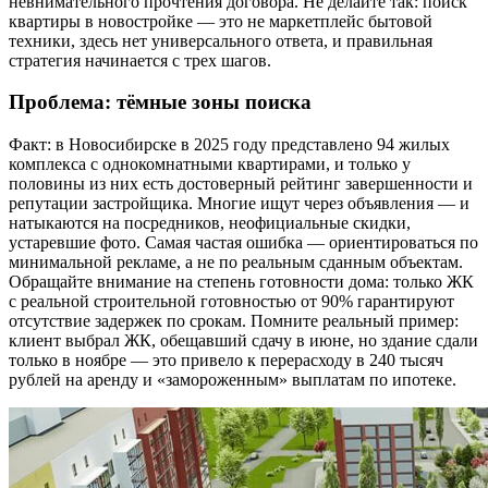
невнимательного прочтения договора. Не делайте так: поиск
квартиры в новостройке — это не маркетплейс бытовой
техники, здесь нет универсального ответа, и правильная
стратегия начинается с трех шагов.
Проблема: тёмные зоны поиска
Факт: в Новосибирске в 2025 году представлено 94 жилых
комплекса с однокомнатными квартирами, и только у
половины из них есть достоверный рейтинг завершенности и
репутации застройщика. Многие ищут через объявления — и
натыкаются на посредников, неофициальные скидки,
устаревшие фото. Самая частая ошибка — ориентироваться по
минимальной рекламе, а не по реальным сданным объектам.
Обращайте внимание на степень готовности дома: только ЖК
с реальной строительной готовностью от 90% гарантируют
отсутствие задержек по срокам. Помните реальный пример:
клиент выбрал ЖК, обещавший сдачу в июне, но здание сдали
только в ноябре — это привело к перерасходу в 240 тысяч
рублей на аренду и «замороженным» выплатам по ипотеке.