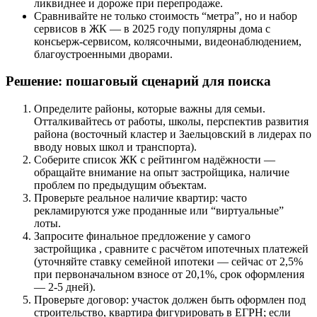
ликвиднее и дороже при перепродаже.
Сравнивайте не только стоимость “метра”, но и набор
сервисов в ЖК — в 2025 году популярны дома с
консьерж-сервисом, колясочными, видеонаблюдением,
благоустроенными дворами.
Решение: пошаговый сценарий для поиска
Определите районы, которые важны для семьи.
Отталкивайтесь от работы, школы, перспектив развития
района (восточный кластер и Заельцовский в лидерах по
вводу новых школ и транспорта).
Соберите список ЖК с рейтингом надёжности —
обращайте внимание на опыт застройщика, наличие
проблем по предыдущим объектам.
Проверьте реальное наличие квартир: часто
рекламируются уже проданные или “виртуальные”
лоты.
Запросите финальное предложение у самого
застройщика , сравните с расчётом ипотечных платежей
(уточняйте ставку семейной ипотеки — сейчас от 2,5%
при первоначальном взносе от 20,1%, срок оформления
— 2-5 дней).
Проверьте договор: участок должен быть оформлен под
строительство, квартира фигурировать в ЕГРН; если