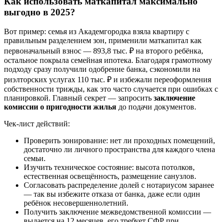
Как использовать маткапитал максимально
выгодно в 2025?
Вот пример: семья из Академгородка взяла квартиру с
правильным разделением зон, применили маткапитал как
первоначальный взнос — 893,8 тыс. ₽ на второго ребёнка,
остальное покрыла семейная ипотека. Благодаря грамотному
подходу сразу получили одобрение банка, сэкономили на
риэлторских услугах 110 тыс. ₽ и избежали переоформления
собственности трижды, как это часто случается при ошибках с
планировкой. Главный секрет — запросить
заключение
комиссии о пригодности жилья
до подачи документов.
Чек-лист действий:
Проверить зонирование: нет ли проходных помещений,
достаточно ли личного пространства для каждого члена
семьи.
Изучить техническое состояние: высота потолков,
естественная освещённость, размещение санузлов.
Согласовать распределение долей с нотариусом заранее
— так вы избежите отказа от банка, даже если один
ребёнок несовершеннолетний.
Получить заключение межведомственной комиссии —
выдается на 12 месяцев, его требует СФР при