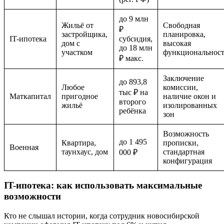
до 9 млн
Жильё от
Свободная
₽
застройщика,
планировка,
IT-ипотека
субсидия,
дом с
высокая
до 18 млн
участком
функциональност
₽ макс.
Заключение
до 893,8
Любое
комиссии,
тыс ₽ на
Маткапитал
пригодное
наличие окон и
второго
жильё
изолированных
ребёнка
зон
Возможность
до 1 495
Квартира,
прописки,
Военная
таунхаус, дом
стандартная
000 ₽
конфигурация
IT-ипотека: как использовать максимальные
возможности
Кто не слышал истории, когда сотрудник новосибирской