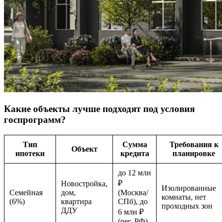
Какие объекты лучше подходят под условия
госпрограмм?
Тип
Сумма
Требования к
Объект
ипотеки
кредита
планировке
до 12 млн
₽
Новостройка,
Изолированные
Семейная
дом,
(Москва/
комнаты, нет
(6%)
квартира
СПб), до
проходных зон
ДДУ
6 млн ₽
(рег. РФ)