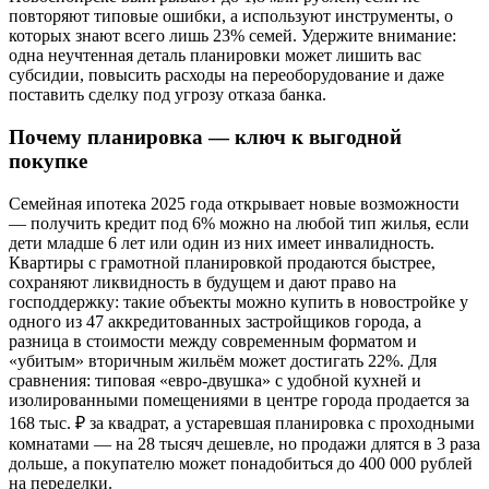
повторяют типовые ошибки, а используют инструменты, о
которых знают всего лишь 23% семей. Удержите внимание:
одна неучтенная деталь планировки может лишить вас
субсидии, повысить расходы на переоборудование и даже
поставить сделку под угрозу отказа банка.
Почему планировка — ключ к выгодной
покупке
Семейная ипотека 2025 года открывает новые возможности
— получить кредит под 6% можно на любой тип жилья, если
дети младше 6 лет или один из них имеет инвалидность.
Квартиры с грамотной планировкой продаются быстрее,
сохраняют ликвидность в будущем и дают право на
господдержку: такие объекты можно купить в новостройке у
одного из 47 аккредитованных застройщиков города, а
разница в стоимости между современным форматом и
«убитым» вторичным жильём может достигать 22%. Для
сравнения: типовая «евро-двушка» с удобной кухней и
изолированными помещениями в центре города продается за
168 тыс. ₽ за квадрат, а устаревшая планировка с проходными
комнатами — на 28 тысяч дешевле, но продажи длятся в 3 раза
дольше, а покупателю может понадобиться до 400 000 рублей
на переделки.