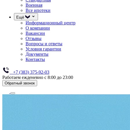
Военная
Все ипотеки
Ещё
Информационный центр
О компании
Вакансии
Отзывы
Вопросы и ответы
Условия гарантии
Документы
Контакты
+7 (383) 375-92-03
Работаем ежденевно с 8:00 до 23:00
Обратный звонок