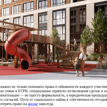
важно не только понимать права и обязанности каждого участни
ах семьи в ЕГРН, специальные правила согласования сделок и 
иватизация — не просто формальность, а юридическая процедура,
х согласий. Путь от социального найма к собственности сегодня
отерять право на
жильё
навсегда.