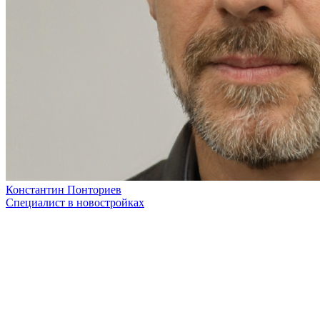
Константин Понториев
Специалист в новостройках