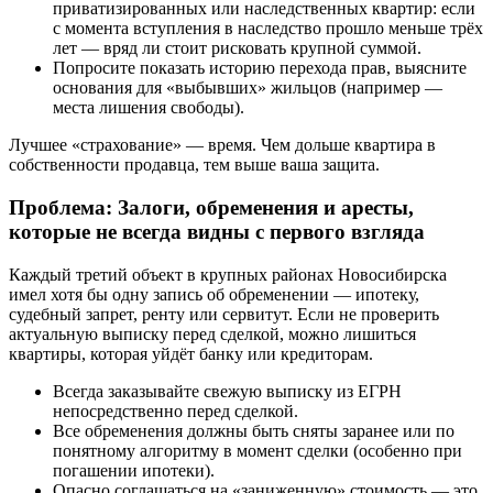
приватизированных или наследственных квартир: если
с момента вступления в наследство прошло меньше трёх
лет — вряд ли стоит рисковать крупной суммой.
Попросите показать историю перехода прав, выясните
основания для «выбывших» жильцов (например —
места лишения свободы).
Лучшее «страхование» — время. Чем дольше квартира в
собственности продавца, тем выше ваша защита.
Проблема: Залоги, обременения и аресты,
которые не всегда видны с первого взгляда
Каждый третий объект в крупных районах Новосибирска
имел хотя бы одну запись об обременении — ипотеку,
судебный запрет, ренту или сервитут. Если не проверить
актуальную выписку перед сделкой, можно лишиться
квартиры, которая уйдёт банку или кредиторам.
Всегда заказывайте свежую выписку из ЕГРН
непосредственно перед сделкой.
Все обременения должны быть сняты заранее или по
понятному алгоритму в момент сделки (особенно при
погашении ипотеки).
Опасно соглашаться на «заниженную» стоимость — это